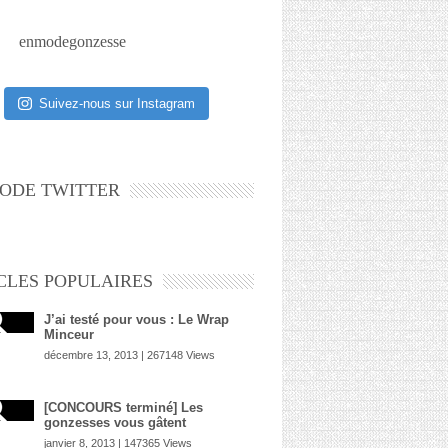
enmodegonzesse
Suivez-nous sur Instagram
ODE TWITTER
CLES POPULAIRES
J’ai testé pour vous : Le Wrap
Minceur
décembre 13, 2013 | 267148 Views
[CONCOURS terminé] Les
gonzesses vous gâtent
janvier 8, 2013 | 147365 Views