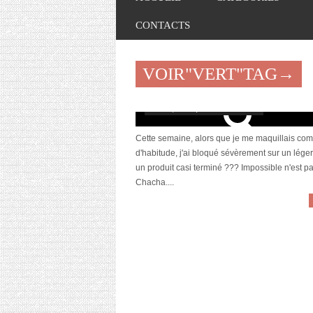
CONTACTS
VOIR"VERT"TAG→
Mon vert à lèvres
avril 10, 2013 | 16 Commentaires
Cette semaine, alors que je me maquillais co
d'habitude, j'ai bloqué sévèrement sur un léger 
un produit casi terminé ??? Impossible n'est p
Chacha....