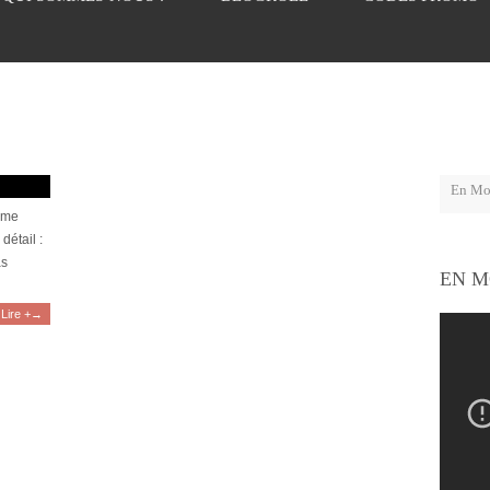
mme
détail :
as
EN M
Lire +→