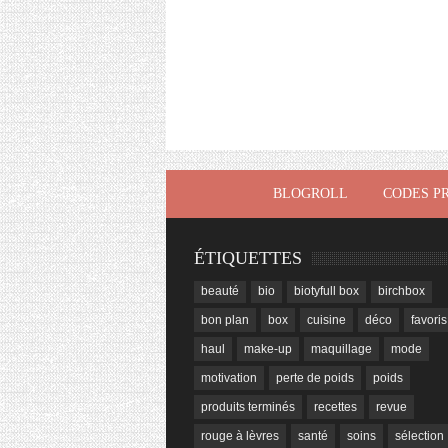
BLOGROLL
CODES P
ÉTIQUETTES
beauté
bio
biotyfull box
birchbox
bon plan
box
cuisine
déco
favoris
haul
make-up
maquillage
mode
motivation
perte de poids
poids
produits terminés
recettes
revue
rouge à lèvres
santé
soins
sélection