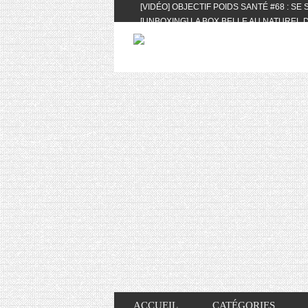
[VIDÉO] OBJECTIF POIDS SANTÉ #68 : SE
[UNBOXING] LA BOX BELLE AU NATUREL D
[VIDÉO] UNBOXING : LES MY LITTLE & BI
FEAT. AKILA
[VIDÉO] LA SÉLECTION DU MOIS #AVRIL20
[VIDÉO] QUITOQUE #10 : MEAL PREP & CO
[VIDÉO] UNBOXING : LES MY LITTLE & BI
2024 FEAT. AKILA
[VIDÉO] OBJECTIF POIDS SANTÉ #67 : L’A
VIE DES AUTRES
[VIDÉO] UNBOXING : LES MY LITTLE & BI
FÉVRIER ET MARS 2024 FEAT. AKILA
[VIDÉO] LA SÉLECTION DU MOIS #JANVIE
[VIDÉO] HELLOFRESH #34 : IDÉES RECET
ACCUEIL
CATÉGORIES