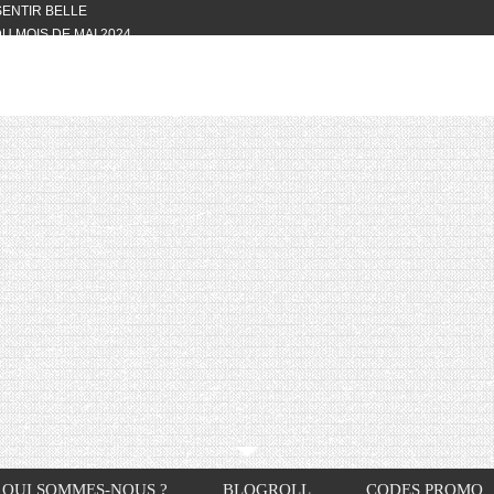
 SENTIR BELLE
U MOIS DE MAI 2024
OTYFULL BOX DU MOIS DE MAI 2024
24
NVIVIALITÉ
OTYFULL BOX DU MOIS D’AVRIL
VIS DES AUTRES, CE N’EST QUE LA
OTYFULL BOX DES MOIS DE
R2024
TES RISOTTO
QUI SOMMES-NOUS ?
BLOGROLL
CODES PROMO