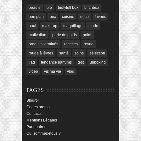
beauté
bio
biotyfull box
birchbox
bon plan
box
cuisine
déco
favoris
haul
make-up
maquillage
mode
motivation
perte de poids
poids
produits terminés
recettes
revue
rouge à lèvres
santé
soins
sélection
Tag
tendance parfums
test
unboxing
video
vis ma vie
vlog
PAGES
Blogroll
Codes promo
Contacts
Mentions Légales
Partenaires
Qui sommes-nous ?