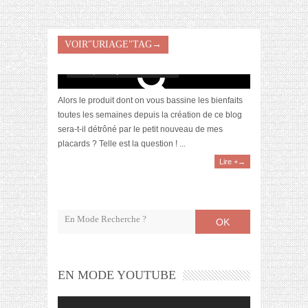
La battle des masques apaisant : Avène VS
VOIR"URIAGE"TAG→
Uriage
mars 4, 2015 | 5 Commentaires
Alors le produit dont on vous bassine les bienfaits
toutes les semaines depuis la création de ce blog
sera-t-il détrôné par le petit nouveau de mes
placards ? Telle est la question ! ...
Lire +→
OK
EN MODE YOUTUBE