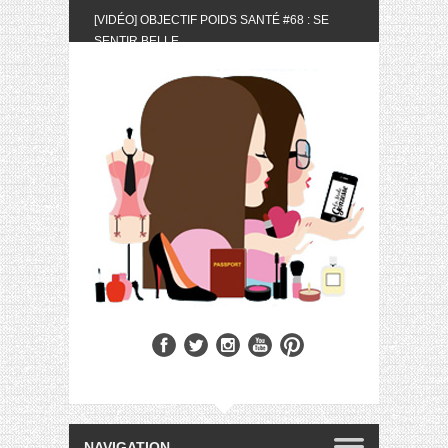
[VIDÉO] OBJECTIF POIDS SANTÉ #68 : SE
SENTIR BELLE
[UNBOXING] LA BOX BELLE AU NATUREL DU
MOIS DE MAI 2024
[VIDÉO] UNBOXING : LES MY LITTLE &
BIOTYFULL BOX DU MOIS DE MAI 2024 FEAT.
AKILA
[VIDÉO] LA SÉLECTION DU MOIS #AVRIL2024
[VIDÉO] QUITOQUE #10 : MEAL PREP &
CONVIVIALITÉ
[VIDÉO] UNBOXING : LES MY LITTLE &
BIOTYFULL BOX DU MOIS D’AVRIL 2024
FEAT. AKILA
[VIDÉO] OBJECTIF POIDS SANTÉ #67 : L’AVIS
DES AUTRES, CE N’EST QUE LA VIE DES
AUTRES
[VIDÉO] UNBOXING : LES MY LITTLE &
BIOTYFULL BOX DES MOIS DE FÉVRIER ET
MARS 2024 FEAT. AKILA
[VIDÉO] LA SÉLECTION DU MOIS
#JANVIER2024