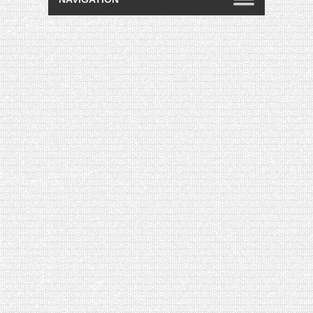
[VIDÉO] HELLOFRESH #34 : IDÉES
RECETTES RISOTTO