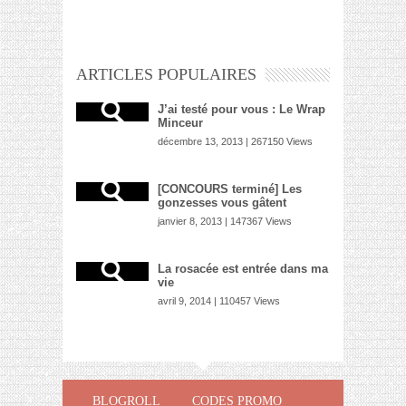
ARTICLES POPULAIRES
J’ai testé pour vous : Le Wrap
Minceur
décembre 13, 2013 | 267150 Views
[CONCOURS terminé] Les
gonzesses vous gâtent
janvier 8, 2013 | 147367 Views
La rosacée est entrée dans ma
vie
avril 9, 2014 | 110457 Views
BLOGROLL
CODES PROMO