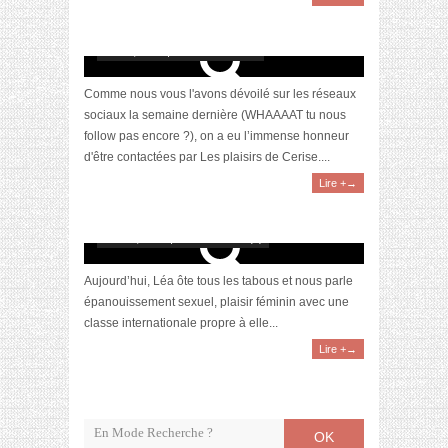
[CONCOURS terminé] Un lot coquin par Les
Plaisirs de Cerise
mai 28, 2013 | 48 Commentaires
Comme nous vous l'avons dévoilé sur les réseaux
sociaux la semaine dernière (WHAAAAT tu nous
follow pas encore ?), on a eu l’immense honneur
d'être contactées par Les plaisirs de Cerise....
Lire +→
Léa, ambassadrice du bonheur
avril 15, 2013 | 0 Commentaire(s)
Aujourd’hui, Léa ôte tous les tabous et nous parle
épanouissement sexuel, plaisir féminin avec une
classe internationale propre à elle...
Lire +→
OK