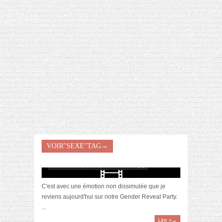
[VIDÉO] HELLOFRESH #34 : IDÉES
RECETTES RISOTTO
VOIR"SEXE"TAG→
[Vidéo] Gender Reveal Party : fille ou garçon ?
novembre 21, 2019 | 0 Commentaire(s)
C'est avec une émotion non dissimulée que je
reviens aujourd'hui sur notre Gender Reveal Party.
...
Lire +→