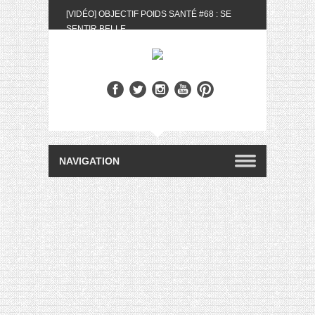
[VIDÉO] OBJECTIF POIDS SANTÉ #68 : SE
SENTIR BELLE
[UNBOXING] LA BOX BELLE AU NATUREL DU
MOIS DE MAI 2024
[VIDÉO] UNBOXING : LES MY LITTLE &
BIOTYFULL BOX DU MOIS DE MAI 2024 FEAT.
AKILA
[VIDÉO] LA SÉLECTION DU MOIS #AVRIL2024
[VIDÉO] QUITOQUE #10 : MEAL PREP &
CONVIVIALITÉ
[VIDÉO] UNBOXING : LES MY LITTLE &
BIOTYFULL BOX DU MOIS D’AVRIL 2024
FEAT. AKILA
[VIDÉO] OBJECTIF POIDS SANTÉ #67 : L’AVIS
DES AUTRES, CE N’EST QUE LA VIE DES
AUTRES
[VIDÉO] UNBOXING : LES MY LITTLE &
BIOTYFULL BOX DES MOIS DE FÉVRIER ET
MARS 2024 FEAT. AKILA
[VIDÉO] LA SÉLECTION DU MOIS
#JANVIER2024