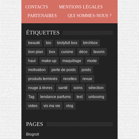
CONTACTS
MENTIONS LÉGALES
PARTENAIRES
QUI SOMMES-NOUS ?
ÉTIQUETTES
beauté
bio
biotyfull box
birchbox
bon plan
box
cuisine
déco
favoris
haul
make-up
maquillage
mode
motivation
perte de poids
poids
produits terminés
recettes
revue
rouge à lèvres
santé
soins
sélection
Tag
tendance parfums
test
unboxing
video
vis ma vie
vlog
PAGES
Blogroll