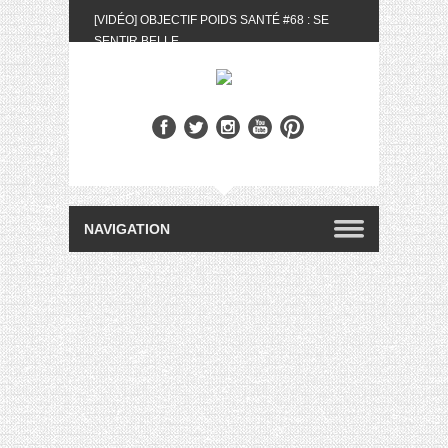
[VIDÉO] OBJECTIF POIDS SANTÉ #68 : SE
SENTIR BELLE
[UNBOXING] LA BOX BELLE AU NATUREL DU
MOIS DE MAI 2024
[VIDÉO] UNBOXING : LES MY LITTLE &
BIOTYFULL BOX DU MOIS DE MAI 2024 FEAT.
AKILA
[VIDÉO] LA SÉLECTION DU MOIS #AVRIL2024
[VIDÉO] QUITOQUE #10 : MEAL PREP &
CONVIVIALITÉ
[VIDÉO] UNBOXING : LES MY LITTLE &
BIOTYFULL BOX DU MOIS D’AVRIL 2024
FEAT. AKILA
[VIDÉO] OBJECTIF POIDS SANTÉ #67 : L’AVIS
DES AUTRES, CE N’EST QUE LA VIE DES
AUTRES
[VIDÉO] UNBOXING : LES MY LITTLE &
BIOTYFULL BOX DES MOIS DE FÉVRIER ET
MARS 2024 FEAT. AKILA
[VIDÉO] LA SÉLECTION DU MOIS
#JANVIER2024