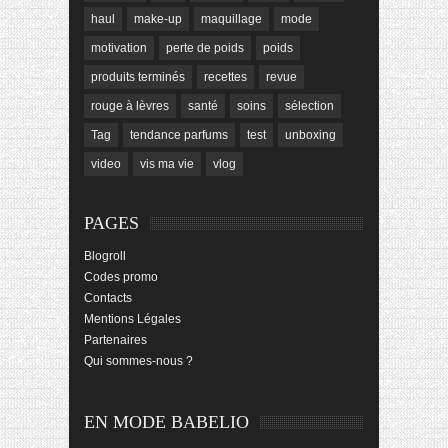
haul
make-up
maquillage
mode
motivation
perte de poids
poids
produits terminés
recettes
revue
rouge à lèvres
santé
soins
sélection
Tag
tendance parfums
test
unboxing
video
vis ma vie
vlog
PAGES
Blogroll
Codes promo
Contacts
Mentions Légales
Partenaires
Qui sommes-nous ?
EN MODE BABELIO