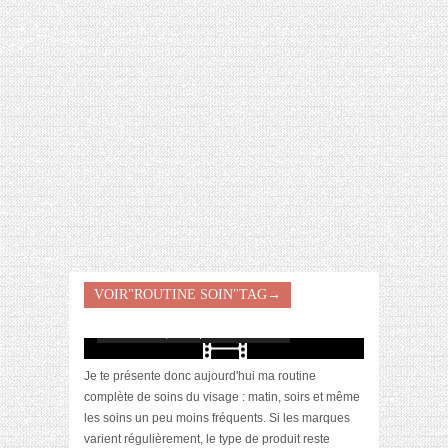
[VIDÉO] HELLOFRESH #34 : IDÉES
RECETTES RISOTTO
[Video] Ma routine soins du visage
VOIR"ROUTINE SOIN"TAG→
#hiver2015
novembre 25, 2015 | 2 Commentaires
Je te présente donc aujourd'hui ma routine
complète de soins du visage : matin, soirs et même
les soins un peu moins fréquents. Si les marques
varient régulièrement, le type de produit reste