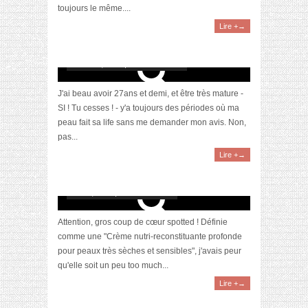
toujours le même....
Lire +→
Cure anti-imperfections
février 17, 2014 | 8 Commentaires
J'ai beau avoir 27ans et demi, et être très mature -
SI ! Tu cesses ! - y'a toujours des périodes où ma
peau fait sa life sans me demander mon avis. Non,
pas...
Lire +→
Nutritic Intense Riche de La Roche-Posay : la
crème de la crème
mai 16, 2013 | 3 Commentaires
Attention, gros coup de cœur spotted ! Définie
comme une "Crème nutri-reconstituante profonde
pour peaux très sèches et sensibles", j'avais peur
qu'elle soit un peu too much...
Lire +→
Routine soin visage qui te ruine, et son
équivalent en grande distrib