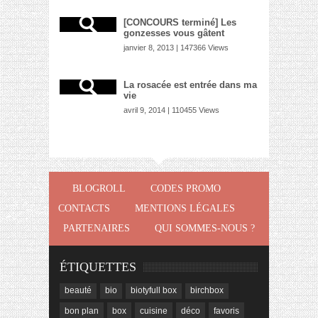
[CONCOURS terminé] Les
gonzesses vous gâtent
janvier 8, 2013 | 147366 Views
La rosacée est entrée dans ma
vie
avril 9, 2014 | 110455 Views
BLOGROLL
CODES PROMO
CONTACTS
MENTIONS LÉGALES
PARTENAIRES
QUI SOMMES-NOUS ?
ÉTIQUETTES
beauté
bio
biotyfull box
birchbox
bon plan
box
cuisine
déco
favoris