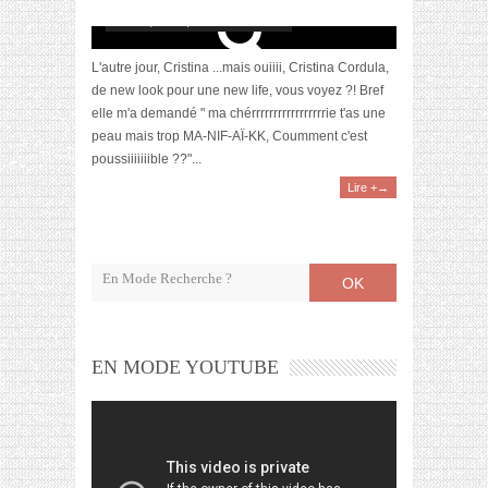
août 31, 2012 | 13 Commentaires
L'autre jour, Cristina ...mais ouiiii, Cristina Cordula,
de new look pour une new life, vous voyez ?! Bref
elle m'a demandé " ma chérrrrrrrrrrrrrrrrrie t'as une
peau mais trop MA-NIF-AÏ-KK, Coumment c'est
poussiiiiiiible ??"...
Lire +→
OK
EN MODE YOUTUBE