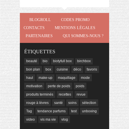
BLOGROLL
CODES PROMO
CONTACTS
MENTIONS LÉGALES
PARTENAIRES
QUI SOMMES-NOUS ?
ÉTIQUETTES
beauté
bio
biotyfull box
birchbox
bon plan
box
cuisine
déco
favoris
haul
make-up
maquillage
mode
motivation
perte de poids
poids
produits terminés
recettes
revue
rouge à lèvres
santé
soins
sélection
Tag
tendance parfums
test
unboxing
video
vis ma vie
vlog