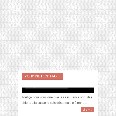
[VIDÉO] HELLOFRESH #34 : IDÉES
RECETTES RISOTTO
VOIR"PIÉTON"TAG→
Ma nouvelle vie de piétonne
août 6, 2014 | 25 Commentaires
Tout ça pour vous dire que les assurance sont des
chiens d'la casse je suis désormais piétonne....
Lire +→