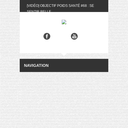
[VIDÉO] OBJECTIF POIDS SANTÉ #68 : SE
SENTIR BELLE
[UNBOXING] LA BOX BELLE AU NATUREL DU
MOIS DE MAI 2024
[VIDÉO] UNBOXING : LES MY LITTLE &
BIOTYFULL BOX DU MOIS DE MAI 2024 FEAT.
AKILA
[VIDÉO] LA SÉLECTION DU MOIS #AVRIL2024
[VIDÉO] QUITOQUE #10 : MEAL PREP &
CONVIVIALITÉ
[VIDÉO] UNBOXING : LES MY LITTLE &
BIOTYFULL BOX DU MOIS D’AVRIL 2024
FEAT. AKILA
[VIDÉO] OBJECTIF POIDS SANTÉ #67 : L’AVIS
DES AUTRES, CE N’EST QUE LA VIE DES
AUTRES
[VIDÉO] UNBOXING : LES MY LITTLE &
BIOTYFULL BOX DES MOIS DE FÉVRIER ET
MARS 2024 FEAT. AKILA
[VIDÉO] LA SÉLECTION DU MOIS
#JANVIER2024