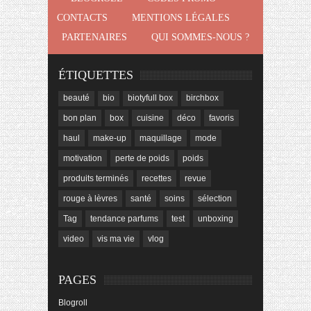
CONTACTS
MENTIONS LÉGALES
PARTENAIRES
QUI SOMMES-NOUS ?
ÉTIQUETTES
beauté
bio
biotyfull box
birchbox
bon plan
box
cuisine
déco
favoris
haul
make-up
maquillage
mode
motivation
perte de poids
poids
produits terminés
recettes
revue
rouge à lèvres
santé
soins
sélection
Tag
tendance parfums
test
unboxing
video
vis ma vie
vlog
PAGES
Blogroll