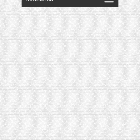
[VIDÉO] HELLOFRESH #34 : IDÉES
RECETTES RISOTTO