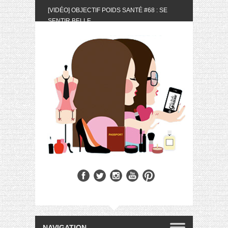
[VIDÉO] OBJECTIF POIDS SANTÉ #68 : SE
SENTIR BELLE
[UNBOXING] LA BOX BELLE AU NATUREL DU
MOIS DE MAI 2024
[VIDÉO] UNBOXING : LES MY LITTLE &
BIOTYFULL BOX DU MOIS DE MAI 2024 FEAT.
AKILA
[VIDÉO] LA SÉLECTION DU MOIS #AVRIL2024
[VIDÉO] QUITOQUE #10 : MEAL PREP &
CONVIVIALITÉ
[VIDÉO] UNBOXING : LES MY LITTLE &
BIOTYFULL BOX DU MOIS D’AVRIL 2024
FEAT. AKILA
[VIDÉO] OBJECTIF POIDS SANTÉ #67 : L’AVIS
DES AUTRES, CE N’EST QUE LA VIE DES
AUTRES
[VIDÉO] UNBOXING : LES MY LITTLE &
BIOTYFULL BOX DES MOIS DE FÉVRIER ET
MARS 2024 FEAT. AKILA
[VIDÉO] LA SÉLECTION DU MOIS
#JANVIER2024