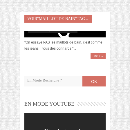
VOIR"MAILLOT DE BAIN"TAG→
Bref, j’ai essayé un maillot de bain
avril 17, 2014 | 31 Commentaires
"On essaye PAS les maillots de bain, c'est comme
les jeans = tous des connards."...
Lire +→
OK
EN MODE YOUTUBE