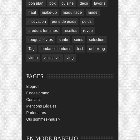
bon plan
box
cuisine
déco
favoris
haul
make-up
maquillage
mode
motivation
perte de poids
poids
produits terminés
recettes
revue
rouge à lèvres
santé
soins
sélection
Tag
tendance parfums
test
unboxing
video
vis ma vie
vlog
PAGES
Blogroll
Codes promo
Contacts
Mentions Légales
Partenaires
Qui sommes-nous ?
EN MODE BABELIO