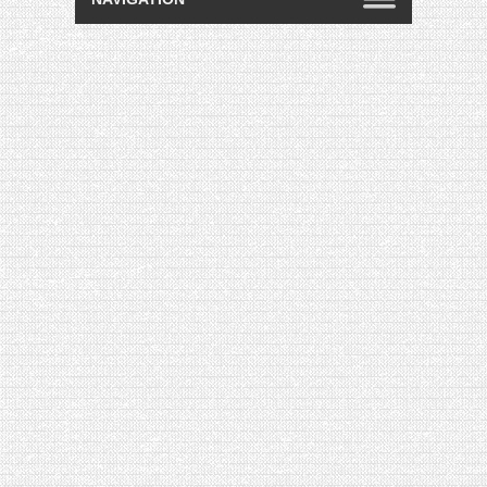
[VIDÉO] HELLOFRESH #34 : IDÉES
RECETTES RISOTTO