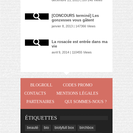
[CONCOURS terminé] Les
gonzesses vous gâtent
janvier 8, 2013 | 147366 Views
La rosacée est entrée dans ma
vie
avril 9, 2014 | 110455 Views
BLOGROLL
CODES PROMO
CONTACTS
MENTIONS LÉGALES
PARTENAIRES
QUI SOMMES-NOUS ?
ÉTIQUETTES
beauté
bio
biotyfull box
birchbox