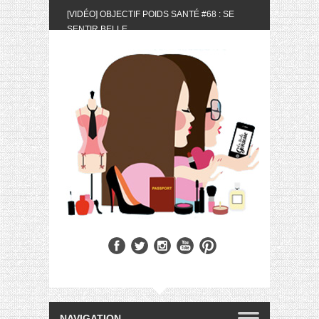
[VIDÉO] OBJECTIF POIDS SANTÉ #68 : SE
SENTIR BELLE
[UNBOXING] LA BOX BELLE AU NATUREL DU
MOIS DE MAI 2024
[VIDÉO] UNBOXING : LES MY LITTLE &
BIOTYFULL BOX DU MOIS DE MAI 2024 FEAT.
AKILA
[VIDÉO] LA SÉLECTION DU MOIS #AVRIL2024
[VIDÉO] QUITOQUE #10 : MEAL PREP &
CONVIVIALITÉ
[VIDÉO] UNBOXING : LES MY LITTLE &
BIOTYFULL BOX DU MOIS D’AVRIL 2024
FEAT. AKILA
[VIDÉO] OBJECTIF POIDS SANTÉ #67 : L’AVIS
DES AUTRES, CE N’EST QUE LA VIE DES
AUTRES
[VIDÉO] UNBOXING : LES MY LITTLE &
BIOTYFULL BOX DES MOIS DE FÉVRIER ET
MARS 2024 FEAT. AKILA
[VIDÉO] LA SÉLECTION DU MOIS
#JANVIER2024