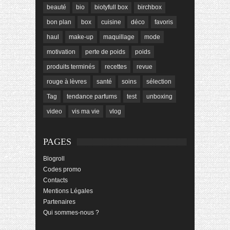
beauté
bio
biotyfull box
birchbox
bon plan
box
cuisine
déco
favoris
haul
make-up
maquillage
mode
motivation
perte de poids
poids
produits terminés
recettes
revue
rouge à lèvres
santé
soins
sélection
Tag
tendance parfums
test
unboxing
video
vis ma vie
vlog
PAGES
Blogroll
Codes promo
Contacts
Mentions Légales
Partenaires
Qui sommes-nous ?