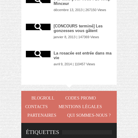
Minceur
décembre 13, 2013 | 267150 Views
[CONCOURS terminé] Les
gonzesses vous gâtent
janvier 8, 2013 | 147369 Views
La rosacée est entrée dans ma
vie
avril 9, 2014 | 110457 Views
BLOGROLL
CODES PROMO
CONTACTS
MENTIONS LÉGALES
PARTENAIRES
QUI SOMMES-NOUS ?
ÉTIQUETTES