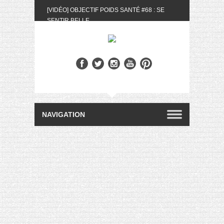
[VIDÉO] OBJECTIF POIDS SANTÉ #68 : SE
SENTIR BELLE
[UNBOXING] LA BOX BELLE AU NATUREL DU
MOIS DE MAI 2024
[VIDÉO] UNBOXING : LES MY LITTLE &
BIOTYFULL BOX DU MOIS DE MAI 2024 FEAT.
AKILA
[VIDÉO] LA SÉLECTION DU MOIS #AVRIL2024
[VIDÉO] QUITOQUE #10 : MEAL PREP &
CONVIVIALITÉ
[VIDÉO] UNBOXING : LES MY LITTLE &
BIOTYFULL BOX DU MOIS D’AVRIL 2024
FEAT. AKILA
[VIDÉO] OBJECTIF POIDS SANTÉ #67 : L’AVIS
DES AUTRES, CE N’EST QUE LA VIE DES
AUTRES
[VIDÉO] UNBOXING : LES MY LITTLE &
BIOTYFULL BOX DES MOIS DE FÉVRIER ET
MARS 2024 FEAT. AKILA
[VIDÉO] LA SÉLECTION DU MOIS
#JANVIER2024