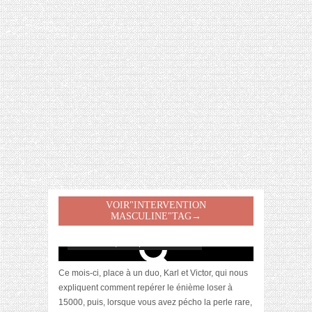
[VIDÉO] HELLOFRESH #34 : IDÉES
RECETTES RISOTTO
VOIR"INTERVENTION
Comment le choper (et accessoirement, le
MASCULINE"TAG→
garder) ?
décembre 17, 2012 | 9 Commentaires
Ce mois-ci, place à un duo, Karl et Victor, qui nous
expliquent comment repérer le énième loser à
15000, puis, lorsque vous avez pécho la perle rare,