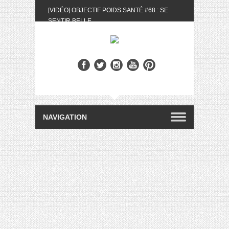
[VIDÉO] OBJECTIF POIDS SANTÉ #68 : SE
SENTIR BELLE
[UNBOXING] LA BOX BELLE AU NATUREL DU
MOIS DE MAI 2024
[VIDÉO] UNBOXING : LES MY LITTLE &
BIOTYFULL BOX DU MOIS DE MAI 2024 FEAT.
AKILA
[VIDÉO] LA SÉLECTION DU MOIS #AVRIL2024
[VIDÉO] QUITOQUE #10 : MEAL PREP &
CONVIVIALITÉ
[VIDÉO] UNBOXING : LES MY LITTLE &
BIOTYFULL BOX DU MOIS D’AVRIL 2024
FEAT. AKILA
[VIDÉO] OBJECTIF POIDS SANTÉ #67 : L’AVIS
DES AUTRES, CE N’EST QUE LA VIE DES
AUTRES
[VIDÉO] UNBOXING : LES MY LITTLE &
BIOTYFULL BOX DES MOIS DE FÉVRIER ET
MARS 2024 FEAT. AKILA
[VIDÉO] LA SÉLECTION DU MOIS
#JANVIER2024