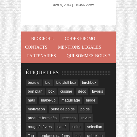
avril 9, 2014 | 110456 Views
BLOGROLL
CODES PROMO
CONTACTS
MENTIONS LÉGALES
PARTENAIRES
QUI SOMMES-NOUS ?
ÉTIQUETTES
beauté
bio
biotyfull box
birchbox
bon plan
box
cuisine
déco
favoris
haul
make-up
maquillage
mode
motivation
perte de poids
poids
produits terminés
recettes
revue
rouge à lèvres
santé
soins
sélection
Tag
tendance parfums
test
unboxing