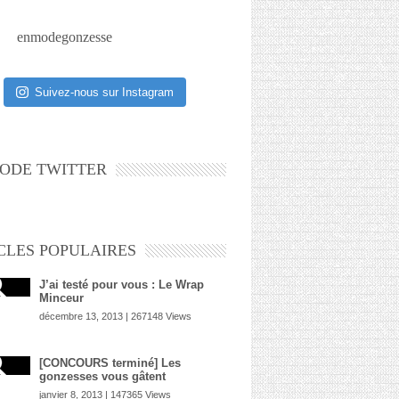
enmodegonzesse
Suivez-nous sur Instagram
ODE TWITTER
CLES POPULAIRES
J’ai testé pour vous : Le Wrap
Minceur
décembre 13, 2013 | 267148 Views
[CONCOURS terminé] Les
gonzesses vous gâtent
janvier 8, 2013 | 147365 Views