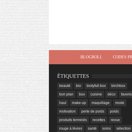
BLOGROLL
CODES P
ÉTIQUETTES
beauté
bio
biotyfull box
birchbox
bon plan
box
cuisine
déco
favoris
haul
make-up
maquillage
mode
motivation
perte de poids
poids
produits terminés
recettes
revue
rouge à lèvres
santé
soins
sélection