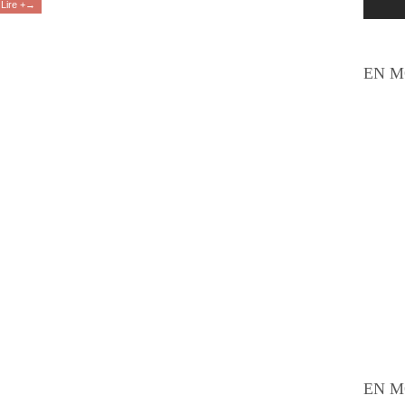
Lire +→
EN M
EN M