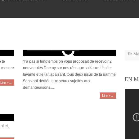
[Revue] La gamme Sensinol de Ducray s’attaque
ar Laboté
aux démangeaisons
mars 18, 2016 | 2 Commentaires
 te
Y'a pas si longtemps on vous proposait de recevoir 2
ur mesure
nouveautés Ducray sur nos réseaux sociaux: L'huile
lavante et le lait apaisant, tous deux issus de la gamme
EN M
Sensinol dédiée aux peaux sujettes aux
Lire +→
démangeaisons....
Lire +→
 mes
ntiel,