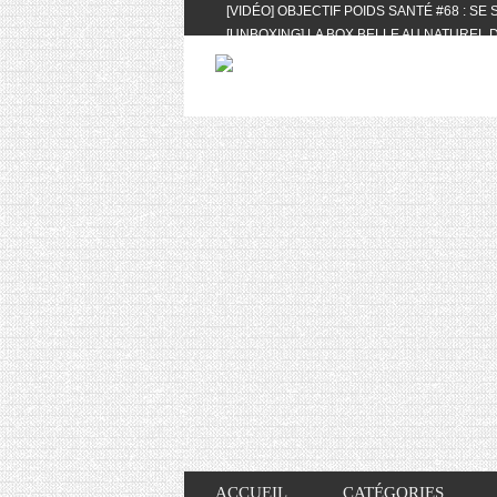
[VIDÉO] OBJECTIF POIDS SANTÉ #68 : SE
[UNBOXING] LA BOX BELLE AU NATUREL D
[VIDÉO] UNBOXING : LES MY LITTLE & BI
FEAT. AKILA
[VIDÉO] LA SÉLECTION DU MOIS #AVRIL20
[VIDÉO] QUITOQUE #10 : MEAL PREP & CO
[VIDÉO] UNBOXING : LES MY LITTLE & BI
2024 FEAT. AKILA
[VIDÉO] OBJECTIF POIDS SANTÉ #67 : L’A
VIE DES AUTRES
[VIDÉO] UNBOXING : LES MY LITTLE & BI
FÉVRIER ET MARS 2024 FEAT. AKILA
[VIDÉO] LA SÉLECTION DU MOIS #JANVIE
[VIDÉO] HELLOFRESH #34 : IDÉES RECET
ACCUEIL
CATÉGORIES