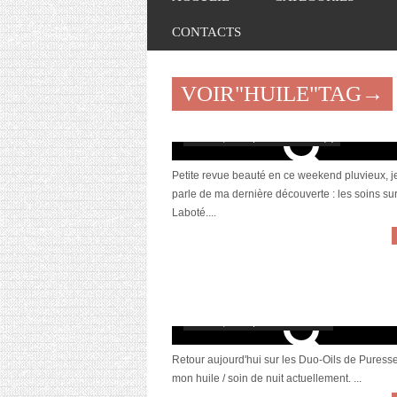
CONTACTS
VOIR"HUILE"TAG→
[Revue] Mon huile de nuit sur mesure, p
février 6, 2021 | 0 Commentaire(s)
Petite revue beauté en ce weekend pluvieux, je
parle de ma dernière découverte : les soins s
Laboté....
[Revue] Les “Duo-Oils” de Puressentiel,
alliées pour la nuit
février 5, 2016 | 6 Commentaires
Retour aujourd'hui sur les Duo-Oils de Puresse
mon huile / soin de nuit actuellement. ...