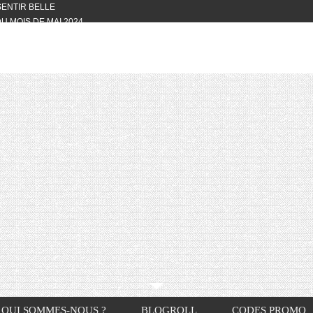
 SENTIR BELLE
U MOIS DE MAI 2024
OTYFULL BOX DU MOIS DE MAI 2024
24
NVIVIALITÉ
OTYFULL BOX DU MOIS D’AVRIL
VIS DES AUTRES, CE N’EST QUE LA
OTYFULL BOX DES MOIS DE
R2024
TES RISOTTO
QUI SOMMES-NOUS ?
BLOGROLL
CODES PROMO