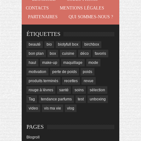
CONTACTS
MENTIONS LÉGALES
PARTENAIRES
QUI SOMMES-NOUS ?
ÉTIQUETTES
beauté
bio
biotyfull box
birchbox
bon plan
box
cuisine
déco
favoris
haul
make-up
maquillage
mode
motivation
perte de poids
poids
produits terminés
recettes
revue
rouge à lèvres
santé
soins
sélection
Tag
tendance parfums
test
unboxing
video
vis ma vie
vlog
PAGES
Blogroll