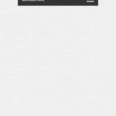
[VIDÉO] HELLOFRESH #34 : IDÉES
RECETTES RISOTTO