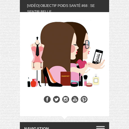
[VIDÉO] OBJECTIF POIDS SANTÉ #68 : SE
SENTIR BELLE
[UNBOXING] LA BOX BELLE AU NATUREL DU
MOIS DE MAI 2024
[VIDÉO] UNBOXING : LES MY LITTLE &
BIOTYFULL BOX DU MOIS DE MAI 2024 FEAT.
AKILA
[VIDÉO] LA SÉLECTION DU MOIS #AVRIL2024
[VIDÉO] QUITOQUE #10 : MEAL PREP &
CONVIVIALITÉ
[VIDÉO] UNBOXING : LES MY LITTLE &
BIOTYFULL BOX DU MOIS D’AVRIL 2024
FEAT. AKILA
[VIDÉO] OBJECTIF POIDS SANTÉ #67 : L’AVIS
DES AUTRES, CE N’EST QUE LA VIE DES
AUTRES
[VIDÉO] UNBOXING : LES MY LITTLE &
BIOTYFULL BOX DES MOIS DE FÉVRIER ET
MARS 2024 FEAT. AKILA
[VIDÉO] LA SÉLECTION DU MOIS
#JANVIER2024