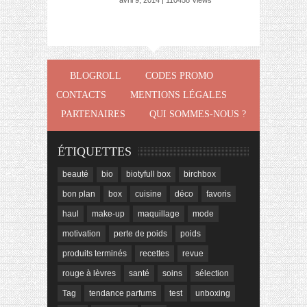
avril 9, 2014 | 110458 Views
BLOGROLL
CODES PROMO
CONTACTS
MENTIONS LÉGALES
PARTENAIRES
QUI SOMMES-NOUS ?
ÉTIQUETTES
beauté
bio
biotyfull box
birchbox
bon plan
box
cuisine
déco
favoris
haul
make-up
maquillage
mode
motivation
perte de poids
poids
produits terminés
recettes
revue
rouge à lèvres
santé
soins
sélection
Tag
tendance parfums
test
unboxing