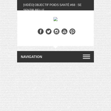
[VIDÉO] OBJECTIF POIDS SANTÉ #68 : SE
SENTIR BELLE
[UNBOXING] LA BOX BELLE AU NATUREL DU
MOIS DE MAI 2024
[VIDÉO] UNBOXING : LES MY LITTLE &
BIOTYFULL BOX DU MOIS DE MAI 2024 FEAT.
AKILA
[VIDÉO] LA SÉLECTION DU MOIS #AVRIL2024
[VIDÉO] QUITOQUE #10 : MEAL PREP &
CONVIVIALITÉ
[VIDÉO] UNBOXING : LES MY LITTLE &
BIOTYFULL BOX DU MOIS D’AVRIL 2024
FEAT. AKILA
[VIDÉO] OBJECTIF POIDS SANTÉ #67 : L’AVIS
DES AUTRES, CE N’EST QUE LA VIE DES
AUTRES
[VIDÉO] UNBOXING : LES MY LITTLE &
BIOTYFULL BOX DES MOIS DE FÉVRIER ET
MARS 2024 FEAT. AKILA
[VIDÉO] LA SÉLECTION DU MOIS
#JANVIER2024