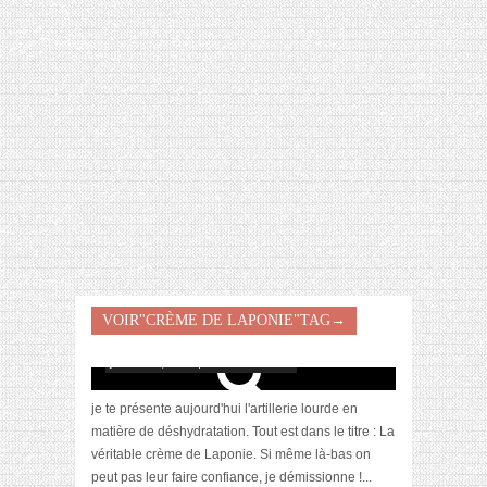
[VIDÉO] HELLOFRESH #34 : IDÉES
RECETTES RISOTTO
[Revue] La véritable crème de Laponie, signée
VOIR"CRÈME DE LAPONIE"TAG→
Polaar
janvier 27, 2021 | 4 Commentaires
je te présente aujourd'hui l'artillerie lourde en
matière de déshydratation. Tout est dans le titre : La
véritable crème de Laponie. Si même là-bas on
peut pas leur faire confiance, je démissionne !...