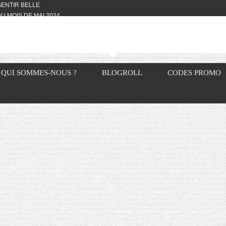
 SENTIR BELLE
U MOIS DE MAI 2024
OTYFULL BOX DU MOIS DE MAI 2024
24
NVIVIALITÉ
OTYFULL BOX DU MOIS D’AVRIL
QUI SOMMES-NOUS ?
BLOGROLL
CODES PROMO
VIS DES AUTRES, CE N’EST QUE LA
OTYFULL BOX DES MOIS DE
R2024
TES RISOTTO