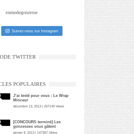
enmodegonzesse
Suivez-nous sur Instagram
ODE TWITTER
CLES POPULAIRES
J’ai testé pour vous : Le Wrap
Minceur
décembre 13, 2013 | 267149 Views
[CONCOURS terminé] Les
gonzesses vous gâtent
janvier 8, 2013 | 147367 Views