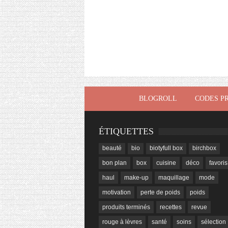
BLOGROLL
CODES P
ÉTIQUETTES
beauté
bio
biotyfull box
birchbox
bon plan
box
cuisine
déco
favoris
haul
make-up
maquillage
mode
motivation
perte de poids
poids
produits terminés
recettes
revue
rouge à lèvres
santé
soins
sélection