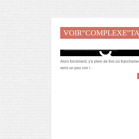
VOIR"COMPLEXE"T
Parfois, j’me sens un peu con
août 31, 2015 | 15 Commentaires
Alors forcément, y'a plein de fois où franchemen
sens un peu con !...