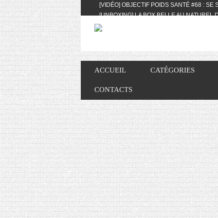
[VIDÉO] OBJECTIF POIDS SANTÉ #68 : SE
[UNBOXING] LA BOX BELLE AU NATUREL D
[VIDÉO] UNBOXING : LES MY LITTLE & BI
FEAT. AKILA
[VIDÉO] LA SÉLECTION DU MOIS #AVRIL20
[VIDÉO] QUITOQUE #10 : MEAL PREP & CO
[VIDÉO] UNBOXING : LES MY LITTLE & BI
ACCUEIL
CATÉGORIES
2024 FEAT. AKILA
[VIDÉO] OBJECTIF POIDS SANTÉ #67 : L’A
CONTACTS
VIE DES AUTRES
[VIDÉO] UNBOXING : LES MY LITTLE & BI
FÉVRIER ET MARS 2024 FEAT. AKILA
[VIDÉO] LA SÉLECTION DU MOIS #JANVIE
[VIDÉO] HELLOFRESH #34 : IDÉES RECET