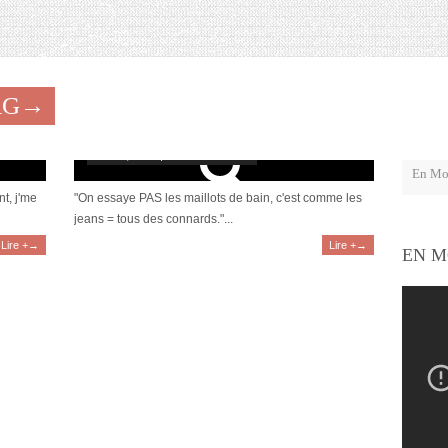
AG→
Bref, j’ai essayé un maillot de bain
avril 17, 2014 | 31 Commentaires
t, j'me
"On essaye PAS les maillots de bain, c'est comme les
jeans = tous des connards."...
Lire +→
Lire +→
EN M