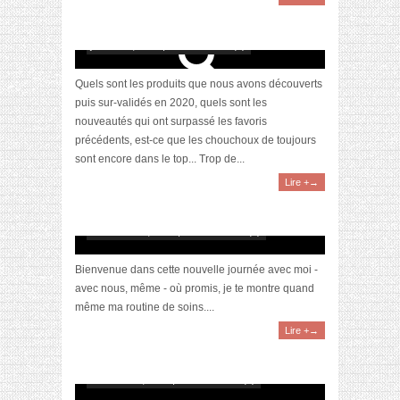
Awards 2020 – Nos produits soins favoris
janvier 12, 2021 | 0 Commentaire(s)
Quels sont les produits que nous avons découverts
puis sur-validés en 2020, quels sont les
nouveautés qui ont surpassé les favoris
précédents, est-ce que les chouchoux de toujours
sont encore dans le top... Trop de...
Lire +→
[VLOG] Ma routine du dimanche
novembre 18, 2020 | 0 Commentaire(s)
Bienvenue dans cette nouvelle journée avec moi -
avec nous, même - où promis, je te montre quand
même ma routine de soins....
Lire +→
[Vidéo] La sélection du mois #octobre2020
novembre 8, 2020 | 0 Commentaire(s)