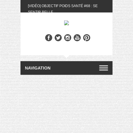
[VIDÉO] OBJECTIF POIDS SANTÉ #68 : SE
SENTIR BELLE
[UNBOXING] LA BOX BELLE AU NATUREL DU
MOIS DE MAI 2024
[VIDÉO] UNBOXING : LES MY LITTLE &
BIOTYFULL BOX DU MOIS DE MAI 2024 FEAT.
AKILA
[VIDÉO] LA SÉLECTION DU MOIS #AVRIL2024
[VIDÉO] QUITOQUE #10 : MEAL PREP &
CONVIVIALITÉ
[VIDÉO] UNBOXING : LES MY LITTLE &
BIOTYFULL BOX DU MOIS D’AVRIL 2024
FEAT. AKILA
[VIDÉO] OBJECTIF POIDS SANTÉ #67 : L’AVIS
DES AUTRES, CE N’EST QUE LA VIE DES
AUTRES
[VIDÉO] UNBOXING : LES MY LITTLE &
BIOTYFULL BOX DES MOIS DE FÉVRIER ET
MARS 2024 FEAT. AKILA
[VIDÉO] LA SÉLECTION DU MOIS
#JANVIER2024