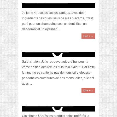
avril 17, 2020 | 4 Commentaires
Je tente 4 recettes faciles, rapides, avec des
ingrédients basiques issus de mes placards. C'est
parti pour un shampoing sec, un dentifrice, un
déodorant et un eyeliner !...
Lire +→
Je teste : le shampoing solide d’Akilou –
recette n°2
avril 6, 2020 | 0 Commentaire(s)
Salut chaton, Je te retrouve aujourd’hui pour la
2ème édition des revues “Gloire à Akilou”. Car cette
femme ne se contente pas de nous faire glousser
pendant les ouvertures de box mensuelles, elle est
aussi...
Lire +→
Awards 2019 – Nos produits make-up favoris
janvier 20, 2020 | 0 Commentaire(s)
Ola chaton ! Après les produits soins préférés la