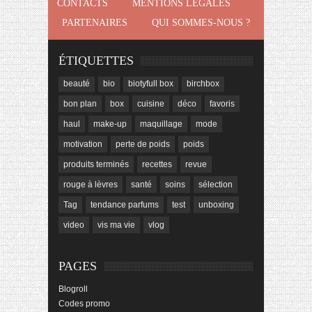
CONTACTS
MENTIONS LÉGALES
PARTENAIRES
QUI SOMMES-NOUS ?
ÉTIQUETTES
beauté
bio
biotyfull box
birchbox
bon plan
box
cuisine
déco
favoris
haul
make-up
maquillage
mode
motivation
perte de poids
poids
produits terminés
recettes
revue
rouge à lèvres
santé
soins
sélection
Tag
tendance parfums
test
unboxing
video
vis ma vie
vlog
PAGES
Blogroll
Codes promo