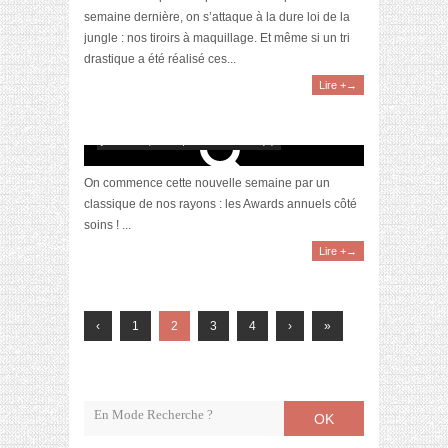
semaine dernière, on s’attaque à la dure loi de la
jungle : nos tiroirs à maquillage. Et même si un tri
drastique a été réalisé ces...
Lire +→
Awards 2019 – Nos produits soins favoris
janvier 13, 2020 | 0 Commentaire(s)
On commence cette nouvelle semaine par un
classique de nos rayons : les Awards annuels côté
soins ! ...
Lire +→
‹
1
2
3
4
›
»
OK