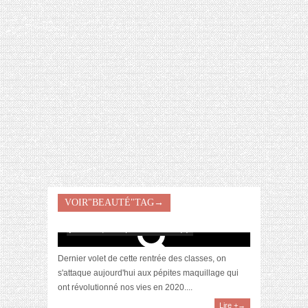
[VIDÉO] HELLOFRESH #34 : IDÉES
RECETTES RISOTTO
VOIR"BEAUTÉ"TAG→
Awards 2020 – Nos produits make-up favoris
janvier 19, 2021 | 0 Commentaire(s)
Dernier volet de cette rentrée des classes, on
s'attaque aujourd'hui aux pépites maquillage qui
ont révolutionné nos vies en 2020....
Lire +→