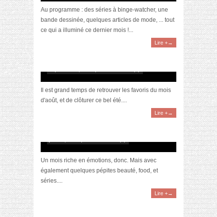
Au programme : des séries à binge-watcher, une
bande dessinée, quelques articles de mode, ... tout
ce qui a illuminé ce dernier mois !...
Lire +→
[Video]La sélection du mois d’Août 2020
septembre 6, 2020 | 0 Commentaire(s)
Il est grand temps de retrouver les favoris du mois
d'août, et de clôturer ce bel été....
Lire +→
[Vidéo] La sélection du mois #Juin2020
juillet 6, 2020 | 0 Commentaire(s)
Un mois riche en émotions, donc. Mais avec
également quelques pépites beauté, food, et
séries....
Lire +→
[Video] DIY :Je fabrique mes produits de
beauté naturels