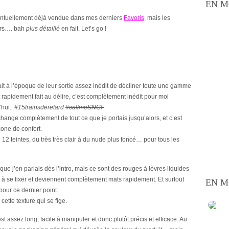
EN M
entuellement déjà vendue dans mes derniers
Favoris
, mais les
ours…. bah
plus détaillé
en fait. Let’s go !
ait à l’époque de leur sortie assez inédit de décliner toute une gamme
 rapidement fait au délire, c’est complètement inédit pour moi
d’hui.
#15trainsderetard
#callmeSNCF
hange complètement de tout ce que je portais jusqu’alors, et c’est
zone de confort.
12 teintes, du très très clair à du nude plus foncé… pour tous les
que j’en parlais dès l’intro, mais ce sont des rouges à lèvres liquides
s à se fixer et deviennent complètement mats rapidement. Et surtout
EN M
our ce dernier point.
cette texture qui se fige.
 assez long, facile à manipuler et donc plutôt précis et efficace. Au