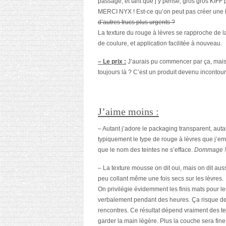
passage, et tant que j’y pense, gros gros KIFF
MERCI NYX ! Est-ce qu’on peut pas créer une lo
d’autres trucs plus urgents ?
La texture du rouge à lèvres se rapproche de l
de coulure, et application facilitée à nouveau.
– Le prix :
J’aurais pu commencer par ça, mais 
toujours là ? C’est un produit devenu inconto
J’aime moins :
– Autant j’adore le packaging transparent, auta
typiquement le type de rouge à lèvres que j’e
que le nom des teintes ne s’efface.
Dommage !
– La texture mousse on dit oui, mais on dit auss
peu collant même une fois secs sur les lèvres.
On privilégie évidemment les finis mats pour les
verbalement pendant des heures. Ça risque de
rencontres. Ce résultat dépend vraiment des te
garder la main légère. Plus la couche sera fine, 