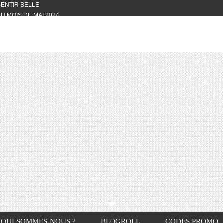
 SENTIR BELLE
U MOIS DE MAI 2024
OTYFULL BOX DU MOIS DE MAI 2024
24
NVIVIALITÉ
OTYFULL BOX DU MOIS D’AVRIL
VIS DES AUTRES, CE N’EST QUE LA
OTYFULL BOX DES MOIS DE
R2024
TES RISOTTO
QUI SOMMES-NOUS ?
BLOGROLL
CODES PROMO