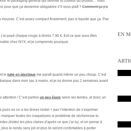
 pour le packaging général qui dévoile la couleur du produit… mais
i pour que ça devienne obligatoire s”il vous plaît ?
Comment ça y’a
a mousse. C’est assez compact finalement, pas si liquide que ça. Pas
EN M
j’ai payé chaque rouge à lèvres 7.90 €. Est-ce que vous êtes
urnable chez NYX, et je comprends pourquoi.
ARTI
nt le
tube en plastique
me paraît quand même un peu cheap. C’est
mbarque dans mon sac à mains, et je lui donne pas 2 semaines avant
i attention ! C’est parfois
un peu épais
selon les teintes, et donc un
 jours où on a les lèvres nickel + pas l’intention de s’exprimer
 marquer toutes les craquelures si problème de sécheresse tu
intes
(évitez les plus claires d’après ce que j’ai lu)
, et on pense à
plus le rendu sera joli et plus ils seront confortables à porter.