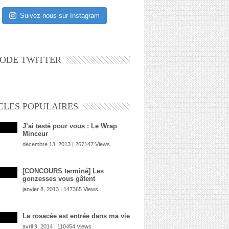
Suivez-nous sur Instagram
ODE TWITTER
CLES POPULAIRES
J’ai testé pour vous : Le Wrap
Minceur
décembre 13, 2013 | 267147 Views
[CONCOURS terminé] Les
gonzesses vous gâtent
janvier 8, 2013 | 147365 Views
La rosacée est entrée dans ma vie
avril 9, 2014 | 110454 Views