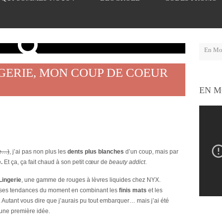
INGERIE, MON COUP DE COEUR
EN M
ue…)
, j’ai pas non plus les
dents plus blanches
d’un coup, mais par
.
Et ça, ça fait chaud à son petit cœur de
beauty addict
.
Lingerie
, une gamme de rouges à lèvres liquides chez NYX.
 grosses tendances du moment en combinant les
finis mats
et les
utant vous dire que j’aurais pu tout embarquer… mais j’ai été
une première idée.