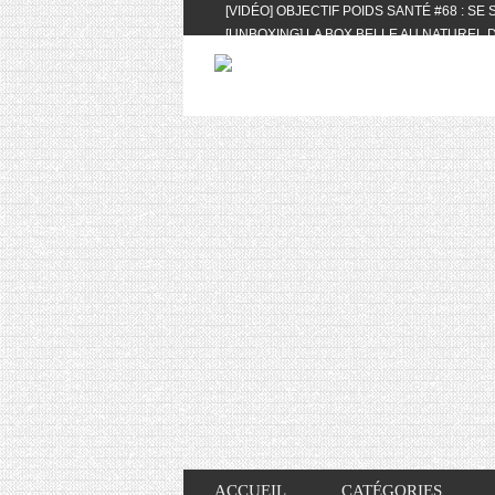
[VIDÉO] OBJECTIF POIDS SANTÉ #68 : SE
[UNBOXING] LA BOX BELLE AU NATUREL D
[VIDÉO] UNBOXING : LES MY LITTLE & BI
FEAT. AKILA
[VIDÉO] LA SÉLECTION DU MOIS #AVRIL20
[VIDÉO] QUITOQUE #10 : MEAL PREP & CO
[VIDÉO] UNBOXING : LES MY LITTLE & BI
2024 FEAT. AKILA
[VIDÉO] OBJECTIF POIDS SANTÉ #67 : L’A
VIE DES AUTRES
[VIDÉO] UNBOXING : LES MY LITTLE & BI
FÉVRIER ET MARS 2024 FEAT. AKILA
[VIDÉO] LA SÉLECTION DU MOIS #JANVIE
[VIDÉO] HELLOFRESH #34 : IDÉES RECET
ACCUEIL
CATÉGORIES