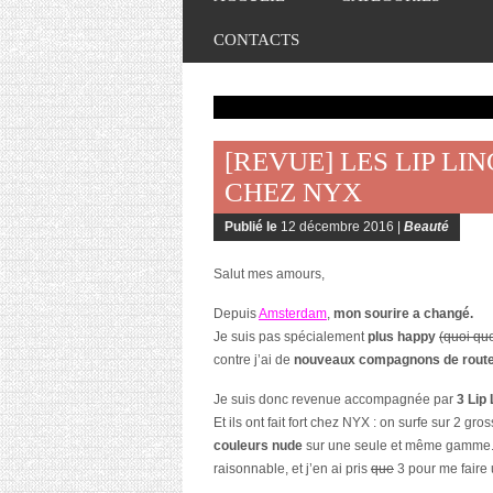
CONTACTS
[REVUE] LES LIP L
CHEZ NYX
Publié le
12 décembre 2016 |
Beauté
Salut mes amours,
Depuis
Amsterdam
,
mon sourire a changé.
Je suis pas spécialement
plus happy
(quoi q
contre j’ai de
nouveaux compagnons de route
Je suis donc revenue accompagnée par
3 Lip 
Et ils ont fait fort chez NYX : on surfe sur 2
couleurs nude
sur une seule et même gamme. A
raisonnable, et j’en ai pris
que
3 pour me faire 