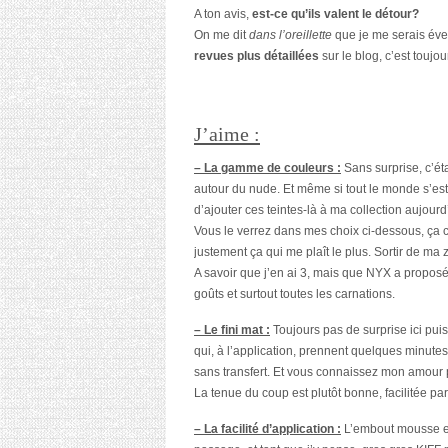
A ton avis,
est-ce qu’ils valent le détour?
On me dit
dans l’oreillette
que je me serais év
revues plus détaillées
sur le blog, c’est touj
J’aime :
– La gamme de couleurs :
Sans surprise, c’ét
autour du nude. Et même si tout le monde s’est
d’ajouter ces teintes-là à ma collection aujour
Vous le verrez dans mes choix ci-dessous, ça c
justement ça qui me plaît le plus. Sortir de ma 
A savoir que j’en ai 3, mais que NYX a proposé 
goûts et surtout toutes les carnations.
– Le fini mat :
Toujours pas de surprise ici puis
qui, à l’application, prennent quelques minute
sans transfert. Et vous connaissez mon amour p
La tenue du coup est plutôt bonne, facilitée par 
– La facilité d’application :
L’embout mousse est