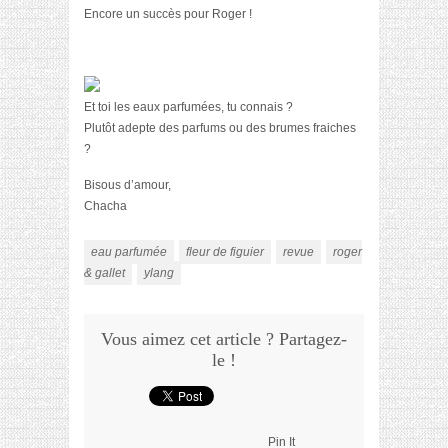
Encore un succès pour Roger !
Et toi les eaux parfumées, tu connais ?
Plutôt adepte des parfums ou des brumes fraiches
?
Bisous d’amour,
Chacha
eau parfumée
fleur de figuier
revue
roger
& gallet
ylang
Vous aimez cet article ? Partagez-
le !
Pin It