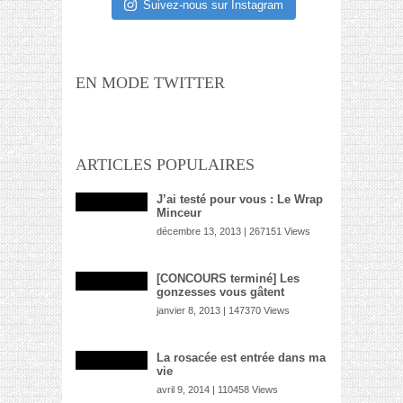
Suivez-nous sur Instagram
EN MODE TWITTER
ARTICLES POPULAIRES
J’ai testé pour vous : Le Wrap
Minceur
décembre 13, 2013 | 267151 Views
[CONCOURS terminé] Les
gonzesses vous gâtent
janvier 8, 2013 | 147370 Views
La rosacée est entrée dans ma
vie
avril 9, 2014 | 110458 Views