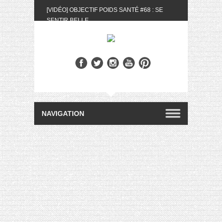
[VIDÉO] OBJECTIF POIDS SANTÉ #68 : SE
SENTIR BELLE
[UNBOXING] LA BOX BELLE AU NATUREL DU
MOIS DE MAI 2024
[VIDÉO] UNBOXING : LES MY LITTLE &
BIOTYFULL BOX DU MOIS DE MAI 2024 FEAT.
AKILA
[VIDÉO] LA SÉLECTION DU MOIS #AVRIL2024
[VIDÉO] QUITOQUE #10 : MEAL PREP &
CONVIVIALITÉ
[VIDÉO] UNBOXING : LES MY LITTLE &
BIOTYFULL BOX DU MOIS D’AVRIL 2024
FEAT. AKILA
[VIDÉO] OBJECTIF POIDS SANTÉ #67 : L’AVIS
DES AUTRES, CE N’EST QUE LA VIE DES
AUTRES
[VIDÉO] UNBOXING : LES MY LITTLE &
BIOTYFULL BOX DES MOIS DE FÉVRIER ET
MARS 2024 FEAT. AKILA
[VIDÉO] LA SÉLECTION DU MOIS
#JANVIER2024