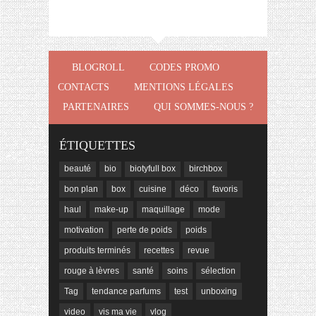
BLOGROLL
CODES PROMO
CONTACTS
MENTIONS LÉGALES
PARTENAIRES
QUI SOMMES-NOUS ?
ÉTIQUETTES
beauté
bio
biotyfull box
birchbox
bon plan
box
cuisine
déco
favoris
haul
make-up
maquillage
mode
motivation
perte de poids
poids
produits terminés
recettes
revue
rouge à lèvres
santé
soins
sélection
Tag
tendance parfums
test
unboxing
video
vis ma vie
vlog