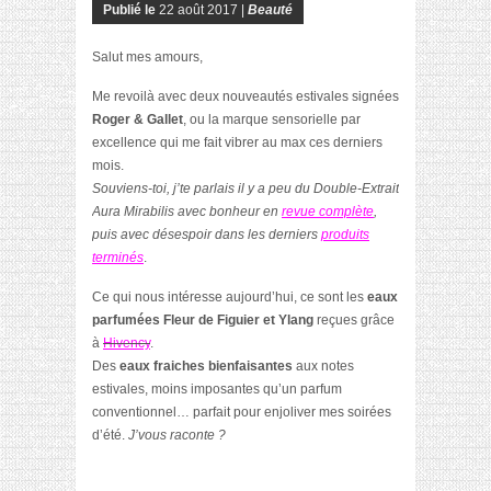
Publié le
22 août 2017 |
Beauté
Salut mes amours,
Me revoilà avec deux nouveautés estivales signées
Roger & Gallet
, ou la marque sensorielle par
excellence qui me fait vibrer au max ces derniers
mois.
Souviens-toi, j’te parlais il y a peu du Double-Extrait
Aura Mirabilis avec bonheur en
revue complète
,
puis avec désespoir dans les derniers
produits
terminés
.
Ce qui nous intéresse aujourd’hui, ce sont les
eaux
parfumées Fleur de Figuier et Ylang
reçues grâce
à
Hivency
.
Des
eaux fraiches bienfaisantes
aux notes
estivales, moins imposantes qu’un parfum
conventionnel… parfait pour enjoliver mes soirées
d’été.
J’vous raconte ?