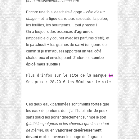
peau irrésistiblement délassant.”
Encore une fois, des fruits à gogo
– côte d’azur
oblige –
et la
figue
dans tous ses états : la pulpe,
les feuilles, les bourgeons… tout y passe !
On a toujours des essences d’
agrumes
(impossible d’y couper avec les parfums d’été), et
le
patchouli
+ les graines de
carvi
(un genre de
cumin si je n’m’abuse) apportent un vrai côté
chaleureux et enveloppant. J’adore ce
combo
épicé mais subtile
!
Plus d'infos sur le site de la marque 
ici 
Son prix : 28.20 € les 50mL sur le site de 
My Derma 
Ces deux eaux parfumées sont
moins fortes
que
les eaux de parfums dont j’ai l’habitude. Je peux
sans souci les porter directement sur moi le soir
(plutôt les poignets et les cheveux que le cou tout
de même)
, ou en
vaporiser généreusement
devant moi
et traverser le nuage de fragrance.