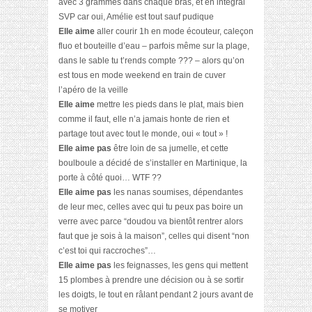
avec 3 grammes dans chaque bras, et en intégral
SVP car oui, Amélie est tout sauf pudique
Elle aime
aller courir 1h en mode écouteur, caleçon
fluo et bouteille d’eau – parfois même sur la plage,
dans le sable tu t’rends compte ??? – alors qu’on
est tous en mode weekend en train de cuver
l’apéro de la veille
Elle aime
mettre les pieds dans le plat, mais bien
comme il faut, elle n’a jamais honte de rien et
partage tout avec tout le monde, oui « tout » !
Elle aime pas
être loin de sa jumelle, et cette
boulboule a décidé de s’installer en Martinique, la
porte à côté quoi… WTF ??
Elle aime pas
les nanas soumises, dépendantes
de leur mec, celles avec qui tu peux pas boire un
verre avec parce “doudou va bientôt rentrer alors
faut que je sois à la maison”, celles qui disent “non
c’est toi qui raccroches”…
Elle aime pas
les feignasses, les gens qui mettent
15 plombes à prendre une décision ou à se sortir
les doigts, le tout en râlant pendant 2 jours avant de
se motiver