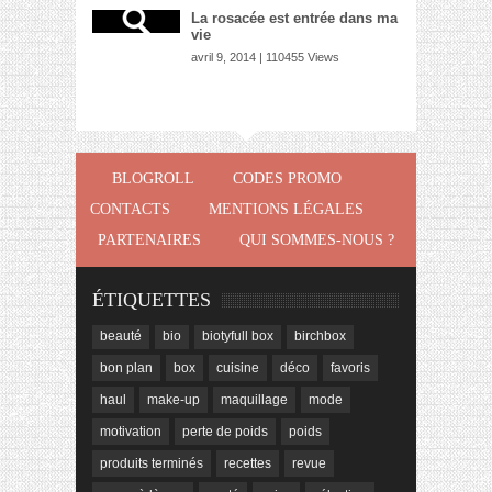
La rosacée est entrée dans ma
vie
avril 9, 2014 | 110455 Views
BLOGROLL
CODES PROMO
CONTACTS
MENTIONS LÉGALES
PARTENAIRES
QUI SOMMES-NOUS ?
ÉTIQUETTES
beauté
bio
biotyfull box
birchbox
bon plan
box
cuisine
déco
favoris
haul
make-up
maquillage
mode
motivation
perte de poids
poids
produits terminés
recettes
revue