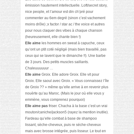
émission hautement intellectuelle. Loft/secret story,
nice people, et l’amour est din ch’pré pour
commenter au 6em degré (sinon c’est vachement
moins drôle) ;x factor / star ac / the voice et autres
pour nous claquer des vibes à chaque chanson
(heureusement, elle chante bien !)
Elle aime
les hommes en sweat à capuche, ceux
qu’ont un ptit coté négligé (mais bien travaillé, pas
ceux qui se lavent que le dimanche !!). Une barbe
de 3 jours. Des petits muscles saillants.
Chaleuuuuuur …
Elle aime
Groix. Elle adore Groix. Elle vit pour
Groix. Elle saoul avec Groix. « Vous connaissez l’île
de Groix ?? » même qu’elle arrive à en revenir plus
nouèrte qu’au Maroc. (Mais le jour où elle vous y
emmène, vous comprenez pourquoi)
Elle aime pas
friser. Chacha à la base c’est un vrai
mouton/caniche/jackson5 (rayez la mention inutile).
Fardeau qu’elle combat à base de shampoo
lissant, sèche-cheveux, puis re séche-cheveux
mais avec brosse intégrée, puis lisseur. Le tout en