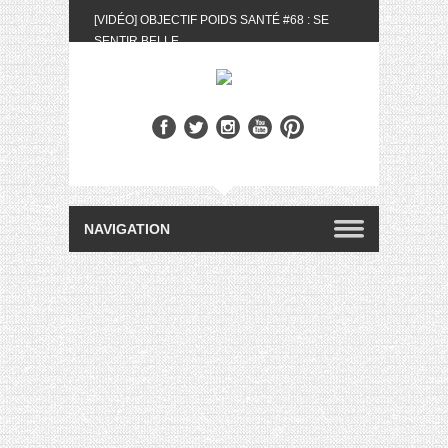
[VIDÉO] OBJECTIF POIDS SANTÉ #68 : SE
SENTIR BELLE
[UNBOXING] LA BOX BELLE AU NATUREL DU
MOIS DE MAI 2024
[VIDÉO] UNBOXING : LES MY LITTLE &
BIOTYFULL BOX DU MOIS DE MAI 2024 FEAT.
AKILA
[VIDÉO] LA SÉLECTION DU MOIS #AVRIL2024
[VIDÉO] QUITOQUE #10 : MEAL PREP &
CONVIVIALITÉ
[VIDÉO] UNBOXING : LES MY LITTLE &
BIOTYFULL BOX DU MOIS D’AVRIL 2024
FEAT. AKILA
[VIDÉO] OBJECTIF POIDS SANTÉ #67 : L’AVIS
DES AUTRES, CE N’EST QUE LA VIE DES
AUTRES
[VIDÉO] UNBOXING : LES MY LITTLE &
BIOTYFULL BOX DES MOIS DE FÉVRIER ET
MARS 2024 FEAT. AKILA
[VIDÉO] LA SÉLECTION DU MOIS
#JANVIER2024