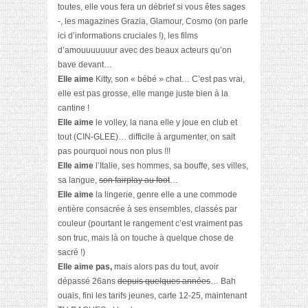
toutes, elle vous fera un débrief si vous êtes sages
-, les magazines Grazia, Glamour, Cosmo (on parle
ici d’informations cruciales !), les films
d’amouuuuuuur avec des beaux acteurs qu’on
bave devant…
Elle aime
Kitty, son « bébé » chat… C’est pas vrai,
elle est pas grosse, elle mange juste bien à la
cantine !
Elle aime
le volley, la nana elle y joue en club et
tout (CIN-GLEE)… difficile à argumenter, on sait
pas pourquoi nous non plus !!!
Elle aime
l’Italie, ses hommes, sa bouffe, ses villes,
sa langue,
son fairplay au foot
…
Elle aime
la lingerie, genre elle a une commode
entière consacrée à ses ensembles, classés par
couleur (pourtant le rangement c’est vraiment pas
son truc, mais là on touche à quelque chose de
sacré !)
Elle aime pas,
mais alors pas du tout, avoir
dépassé 26ans
depuis quelques années
… Bah
ouais, fini les tarifs jeunes, carte 12-25, maintenant