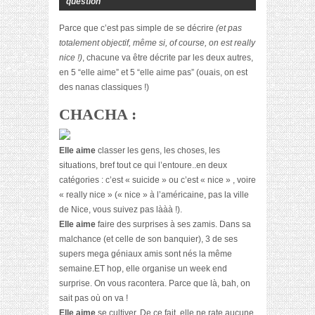
question
Parce que c’est pas simple de se décrire
(et pas
totalement objectif, même si, of course, on est really
nice !)
, chacune va être décrite par les deux autres,
en 5 “elle aime” et 5 “elle aime pas” (ouais, on est
des nanas classiques !)
CHACHA :
Elle aime
classer les gens, les choses, les
situations, bref tout ce qui l’entoure..en deux
catégories : c’est « suicide » ou c’est « nice » , voire
« really nice » (« nice » à l’américaine, pas la ville
de Nice, vous suivez pas lààà !).
Elle aime
faire des surprises à ses zamis. Dans sa
malchance (et celle de son banquier), 3 de ses
supers mega géniaux amis sont nés la même
semaine.ET hop, elle organise un week end
surprise. On vous racontera. Parce que là, bah, on
sait pas où on va !
Elle aime
se cultiver. De ce fait, elle ne rate aucune