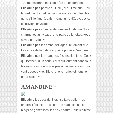
10minutes grand max. on gère ou on gère pas !
Elle aime pas
perdre au UNO, ni au time’sup… au
taquet mon biquet ! on monte sur les meubles, les
gens s’il le faut ! (ouais, même
un UNO, avec elle,
ça devient physique)
Elle aime pas
changer de lunettes ! bah quoi ? ça
change tout un visage, une paire de lunettes, vous
savez pas vous !!
Elle aime pas
les
embouteillages. Tellement que
t’as envie de la balancer par la portière. Vraiment.
Elle aime pas
les manèges à sensation forte. Ceux
qui tombent d’un coup, ceux qui tournent dans tous
les sens, ceux où tu vois pas ou tu vas, et ceux qui
vont troooop vite. Elle crie, elle hurle. (et nous, on
darass bien !!)
AMANDINE :
Elle aime
les trucs de filles : se faire belle – les
ongles, l’épilation, les soins, le maquillach -, les
blogs de gonzesses, les box beauté – elle les teste