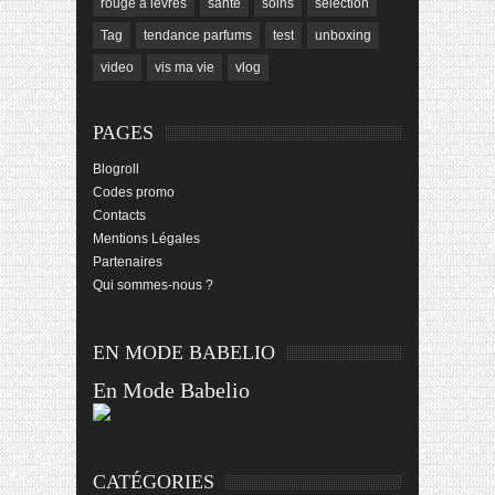
rouge à lèvres
santé
soins
sélection
Tag
tendance parfums
test
unboxing
video
vis ma vie
vlog
PAGES
Blogroll
Codes promo
Contacts
Mentions Légales
Partenaires
Qui sommes-nous ?
EN MODE BABELIO
En Mode Babelio
CATÉGORIES