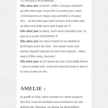
TU RAQUES et tu pleures…
Elle aime pas
cuisiner, enfin c’est pas vraiment
qu’elle aime pas, ni qu’elle n’y arrive pas, mais
c’est toujours un cirque pas possible à chaque
fois… et faut dire que tout l’univers est contre elle :
va faire une tarte sans plat à tarte toi !!!
Elle aime pas
la bière, mais vous inquiétez pas, le
jaja ça y’a pas d’problème !!!
Elle aime pas
les mecs lourds et sa meilleure
technique pour les virer : les casser avec une
bonne répartie pleines de pics bien placés – Allez,
merci d’être venu, bonsoir !
Elle aime pas
qu’on fasse du mal à ses petits frères
– plus si petits hein, mais bon faut pas trop le dire si
tu veux rester en vie…
AMELIE :
(a quitté le blog, mais comme on l’aime toujours
très fort, et qu’en fouillant vous tomberez sur ses
articles de l’époque, on laisse sa description)