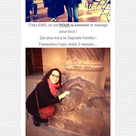
Chez EMG, on est
POUR
la connerie
le mariage
pour tous
!
Qui plus est à la
Sagrada Familia
!
Tranquillou t’sais, entre 2 messes…