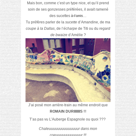
Mais bon, comme c’est un type nice, et qu’il prend
soin de ses gonzesses préférées, il avait ramené
des sucettes
à l’anis
…
Tu préfères parler de la
sucette
d’Amandine, de ma
coupe à la Dallas
, de l’
écharpe
de Titi ou du
regard
de bwaize
d’Amélie ?
J’ai posé mon arrière-train au même endroit que
ROMAIN DURIIIIIIIS
!!!
T’as pas vu L’Auberge Espagnole ou quoi ???
Chaleuuuuuuuuuuuuuur dans mon
coeuuuuuuuuuuuur !!!