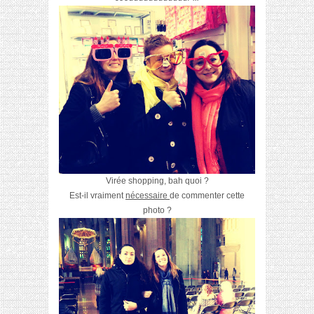
Virée shopping, bah quoi ?
Est-il vraiment
nécessaire
de commenter cette
photo ?