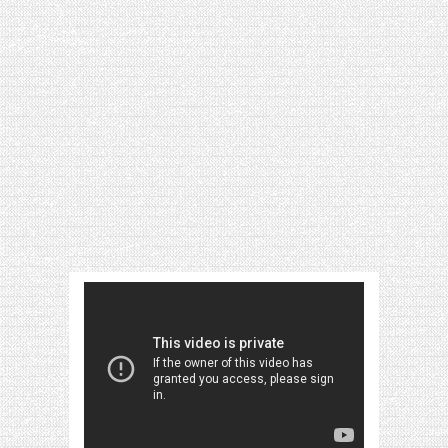
[VIDÉO] HELLOFRESH #34 : IDÉES
RECETTES RISOTTO