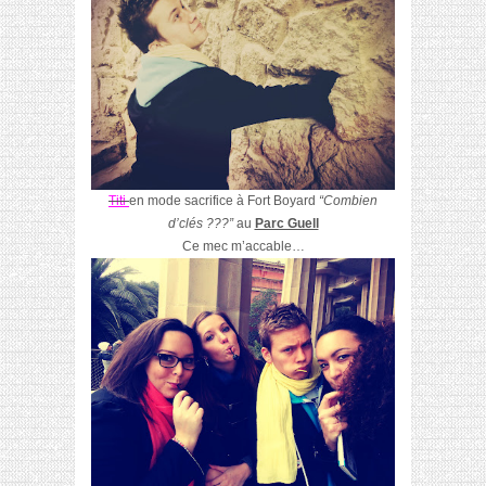
Titi
en mode sacrifice à Fort Boyard
“Combien
d’clés ???”
au
Parc Guell
Ce mec m’accable…