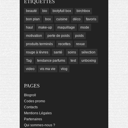
ÉTIQUETTES
beauté
bio
biotyfull box
birchbox
bon plan
box
cuisine
déco
favoris
haul
make-up
maquillage
mode
motivation
perte de poids
poids
produits terminés
recettes
revue
rouge à lèvres
santé
soins
sélection
Tag
tendance parfums
test
unboxing
video
vis ma vie
vlog
PAGES
Blogroll
Codes promo
Contacts
Mentions Légales
Partenaires
Qui sommes-nous ?