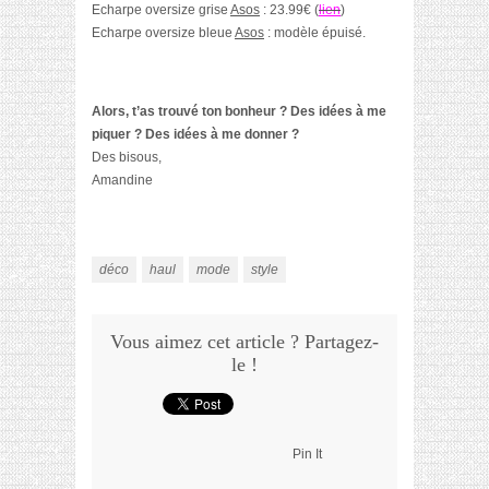
Echarpe oversize grise
Asos
: 23.99€ (
lien
)
Echarpe oversize bleue
Asos
: modèle épuisé.
Alors, t’as trouvé ton bonheur ? Des idées à me
piquer ? Des idées à me donner ?
Des bisous,
Amandine
déco
haul
mode
style
Vous aimez cet article ? Partagez-
le !
Pin It