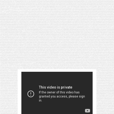
[VIDÉO] HELLOFRESH #34 : IDÉES
RECETTES RISOTTO