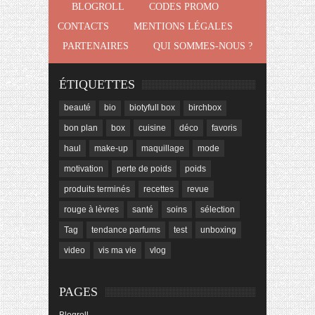
BLOGROLL
CODES PROMO
CONTACTS
MENTIONS LÉGALES
PARTENAIRES
QUI SOMMES-NOUS ?
ÉTIQUETTES
beauté
bio
biotyfull box
birchbox
bon plan
box
cuisine
déco
favoris
haul
make-up
maquillage
mode
motivation
perte de poids
poids
produits terminés
recettes
revue
rouge à lèvres
santé
soins
sélection
Tag
tendance parfums
test
unboxing
video
vis ma vie
vlog
PAGES
Blogroll