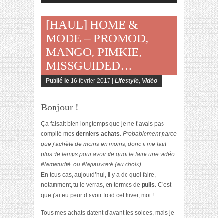
[HAUL] HOME &
MODE – PROMOD,
MANGO, PIMKIE,
MISSGUIDED…
Publié le
16 février 2017 |
Lifestyle
,
Vidéo
Bonjour !
Ça faisait bien longtemps que je ne t’avais pas
compilé mes
derniers achats
.
Probablement parce
que j’achète de moins en moins, donc il me faut
plus de temps pour avoir de quoi te faire une vidéo.
#lamaturité ou #lapauvreté (au choix)
En tous cas, aujourd’hui, il y a de quoi faire,
notamment, tu le verras, en termes de
pulls
. C’est
que j’ai eu peur d’avoir froid cet hiver, moi !
Tous mes achats datent d’avant les soldes, mais je