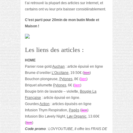
t’ai retrouvé la plupart des articles sur internet, et
certains ont vu leur prix baisser considérablement.
C’est parti pour 20min de mon butin Mode et
Maison !
Les liens des articles :
HOME
Panier rose gold
Auchan
: article épuisé en ligne
Brume d’oreiller
L’Occitane
, 19.50€ (
lien
)
Bouchon plongeuse,
Pylones
, 8€ (
lien
)
Briquet allumette
Pylones
, 6€ (
lien
)
Bougie brin de lavande – violette,
Bougie La
Française
: article épuisé en ligne.
Gourdes
Action
: articles épuisés en ligne
Infusion Thym Respiration,
Pagès
(
lien
)
Infusion Bio Løvely Night,
Løv Organic
, 13.60€
(
lien
)
Code promo
: LOVYOUTUBE, Il offre les FRAIS DE