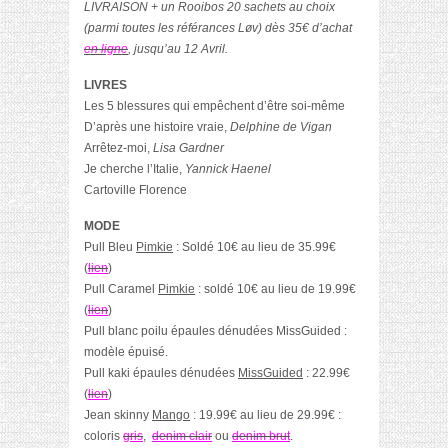
LIVRAISON + un Rooibos 20 sachets au choix
(parmi toutes les référances Løv) dès 35€ d’achat
en ligne
, jusqu’au 12 Avril.
LIVRES
Les 5 blessures qui empêchent d’être soi-même
D’après une histoire vraie,
Delphine de Vigan
Arrêtez-moi,
Lisa Gardner
Je cherche l’Italie,
Yannick Haenel
Cartoville Florence
MODE
Pull Bleu
Pimkie
: Soldé 10€ au lieu de 35.99€
(
lien
)
Pull Caramel
Pimkie
: soldé 10€ au lieu de 19.99€
(
lien
)
Pull blanc poilu épaules dénudées MissGuided :
modèle épuisé.
Pull kaki épaules dénudées
MissGuided
: 22.99€
(
lien
)
Jean skinny
Mango
: 19.99€ au lieu de 29.99€ :
coloris
gris
,
denim clair
ou
denim brut
.