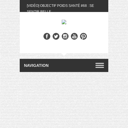
[VIDÉO] OBJECTIF POIDS SANTÉ #68 : SE
SENTIR BELLE
[UNBOXING] LA BOX BELLE AU NATUREL DU
MOIS DE MAI 2024
[VIDÉO] UNBOXING : LES MY LITTLE &
BIOTYFULL BOX DU MOIS DE MAI 2024 FEAT.
AKILA
[VIDÉO] LA SÉLECTION DU MOIS #AVRIL2024
[VIDÉO] QUITOQUE #10 : MEAL PREP &
CONVIVIALITÉ
[VIDÉO] UNBOXING : LES MY LITTLE &
BIOTYFULL BOX DU MOIS D’AVRIL 2024
FEAT. AKILA
[VIDÉO] OBJECTIF POIDS SANTÉ #67 : L’AVIS
DES AUTRES, CE N’EST QUE LA VIE DES
AUTRES
[VIDÉO] UNBOXING : LES MY LITTLE &
BIOTYFULL BOX DES MOIS DE FÉVRIER ET
MARS 2024 FEAT. AKILA
[VIDÉO] LA SÉLECTION DU MOIS
#JANVIER2024