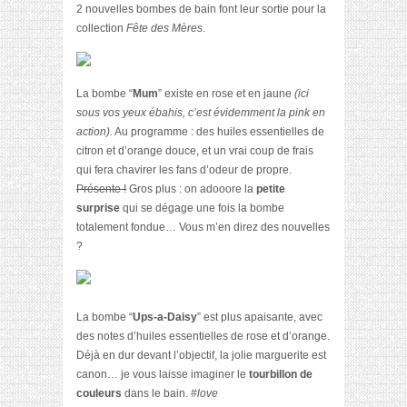
2 nouvelles bombes de bain font leur sortie pour la
collection
Fête des Mères
.
La bombe “
Mum
” existe en rose et en jaune
(ici
sous vos yeux ébahis, c’est évidemment la pink en
action).
Au programme : des huiles essentielles de
citron et d’orange douce, et un vrai coup de frais
qui fera chavirer les fans d’odeur de propre.
Présente !
Gros plus : on adooore la
petite
surprise
qui se dégage une fois la bombe
totalement fondue… Vous m’en direz des nouvelles
?
La bombe “
Ups-a-Daisy
” est plus apaisante, avec
des notes d’huiles essentielles de rose et d’orange.
Déjà en dur devant l’objectif, la jolie marguerite est
canon… je vous laisse imaginer le
tourbillon de
couleurs
dans le bain.
#love