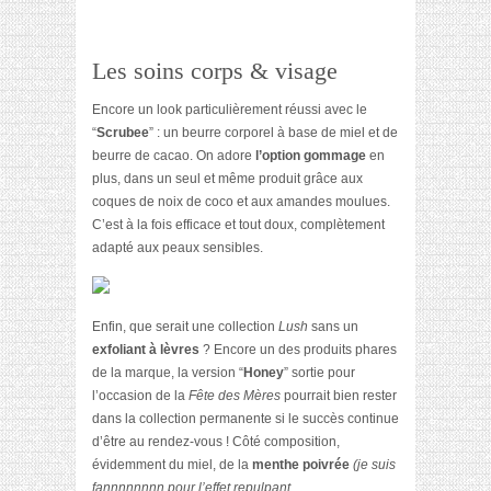
Les soins corps & visage
Encore un look particulièrement réussi avec le
“
Scrubee
” : un beurre corporel à base de miel et de
beurre de cacao. On adore
l’option gommage
en
plus, dans un seul et même produit grâce aux
coques de noix de coco et aux amandes moulues.
C’est à la fois efficace et tout doux, complètement
adapté aux peaux sensibles.
Enfin, que serait une collection
Lush
sans un
exfoliant à lèvres
? Encore un des produits phares
de la marque, la version “
Honey
” sortie pour
l’occasion de la
Fête des Mères
pourrait bien rester
dans la collection permanente si le succès continue
d’être au rendez-vous ! Côté composition,
évidemment du miel, de la
menthe poivrée
(je suis
fannnnnnnn pour l’effet repulpant