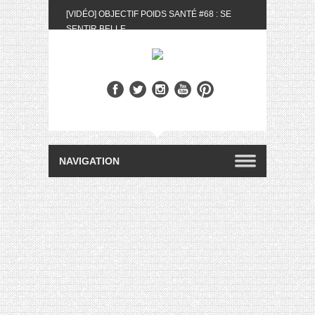
[VIDÉO] OBJECTIF POIDS SANTÉ #68 : SE
SENTIR BELLE
[UNBOXING] LA BOX BELLE AU NATUREL DU
MOIS DE MAI 2024
[VIDÉO] UNBOXING : LES MY LITTLE &
BIOTYFULL BOX DU MOIS DE MAI 2024 FEAT.
AKILA
[VIDÉO] LA SÉLECTION DU MOIS #AVRIL2024
[VIDÉO] QUITOQUE #10 : MEAL PREP &
CONVIVIALITÉ
[VIDÉO] UNBOXING : LES MY LITTLE &
BIOTYFULL BOX DU MOIS D’AVRIL 2024
FEAT. AKILA
[VIDÉO] OBJECTIF POIDS SANTÉ #67 : L’AVIS
DES AUTRES, CE N’EST QUE LA VIE DES
AUTRES
[VIDÉO] UNBOXING : LES MY LITTLE &
BIOTYFULL BOX DES MOIS DE FÉVRIER ET
MARS 2024 FEAT. AKILA
[VIDÉO] LA SÉLECTION DU MOIS
#JANVIER2024