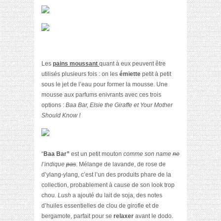
Les
pains moussant
quant à eux peuvent être
utilisés plusieurs fois : on les
émiette
petit à petit
sous le jet de l’eau pour former la mousse. Une
mousse aux parfums enivrants avec ces trois
options :
Baa Bar, Elsie the Giraffe et Your Mother
Should Know !
“
Baa Bar”
est un petit mouton
comme son name
ne
l’indique
pas
. Mélange de lavande, de rose de
d’ylang-ylang, c’est l’un des produits phare de la
collection, probablement à cause de son look trop
chou.
Lush
a ajouté du lait de soja, des notes
d’huiles essentielles de clou de girofle et de
bergamote, parfait pour se
relaxer
avant le dodo.