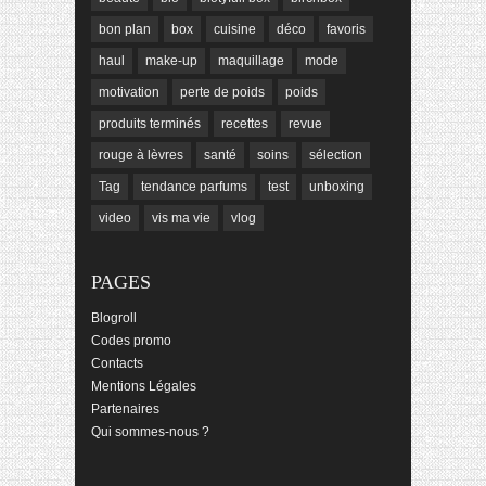
bon plan
box
cuisine
déco
favoris
haul
make-up
maquillage
mode
motivation
perte de poids
poids
produits terminés
recettes
revue
rouge à lèvres
santé
soins
sélection
Tag
tendance parfums
test
unboxing
video
vis ma vie
vlog
PAGES
Blogroll
Codes promo
Contacts
Mentions Légales
Partenaires
Qui sommes-nous ?