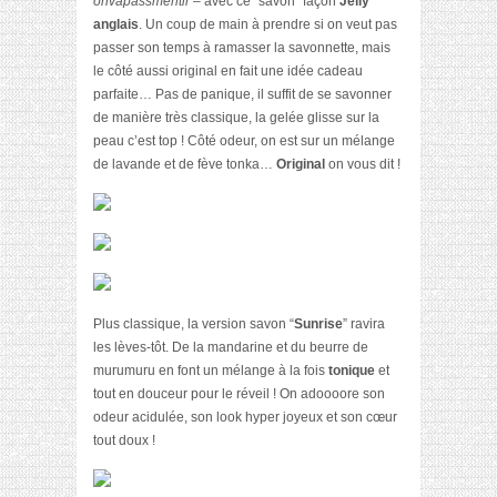
onvapassmentir –
avec ce “savon” façon
Jelly
anglais
. Un coup de main à prendre si on veut pas
passer son temps à ramasser la savonnette, mais
le côté aussi original en fait une idée cadeau
parfaite… Pas de panique, il suffit de se savonner
de manière très classique, la gelée glisse sur la
peau c’est top ! Côté odeur, on est sur un mélange
de lavande et de fève tonka…
Original
on vous dit !
Plus classique, la version savon “
Sunrise
” ravira
les lèves-tôt. De la mandarine et du beurre de
murumuru en font un mélange à la fois
tonique
et
tout en douceur pour le réveil ! On adoooore son
odeur acidulée, son look hyper joyeux et son cœur
tout doux !