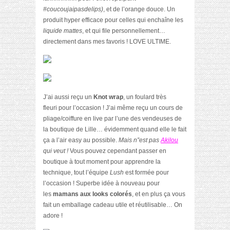
#coucoujaipasdelips)
, et de l’orange douce. Un
produit hyper efficace pour celles qui enchaîne les
liquide mattes
, et qui file personnellement…
directement dans mes favoris ! LOVE ULTIME.
J’ai aussi reçu un
Knot wrap
, un foulard très
fleuri pour l’occasion ! J’ai même reçu un cours de
pliage/coiffure en live par l’une des vendeuses de
la boutique de Lille… évidemment quand elle le fait
ça a l’air easy au possible.
Mais n”est pas
Akilou
qui veut !
Vous pouvez cependant passer en
boutique à tout moment pour apprendre la
technique, tout l’équipe
Lush
est formée pour
l’occasion ! Superbe idée à nouveau pour
les
mamans aux looks colorés
, et en plus ça vous
fait un emballage cadeau utile et réutilisable… On
adore !