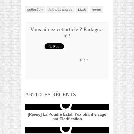
collection
fête des mères
Lush
revue
Vous aimez cet article ? Partagez-
le !
Pin It
ARTICLES RÉCENTS
[Revue] La Poudre Éclat, l’exfoliant visage
par Clarification