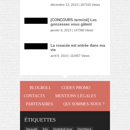
décembre 13, 2013 | 267150 Views
[CONCOURS terminé] Les
gonzesses vous gâtent
janvier 8, 2013 | 147368 Views
La rosacée est entrée dans ma
vie
avril 9, 2014 | 110457 Views
BLOGROLL
CODES PROMO
CONTACTS
MENTIONS LÉGALES
PARTENAIRES
QUI SOMMES-NOUS ?
ÉTIQUETTES
beauté
bio
biotyfull box
birchbox