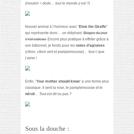
(mouton > dodo… tout le monde y est ?)
Nouvel animal à l’honneur avec “
Elsie the Giraffe
”
qui représente donc… un éléphant.
Blague du jour
c’est cadeau.
Encore plus pratique à effriter grâce à
son bâtonnet, je fonds pour les
notes d’agrumes
(citron, citron vert et pamplemousse)… tout c’que
j’aime !
Enfin, “
Your mother should know
” a une forme plus
classique. Il sent la rose, le pamplemousse et le
néroli
…
Tout est dit ou pas ?
Sous la douche :