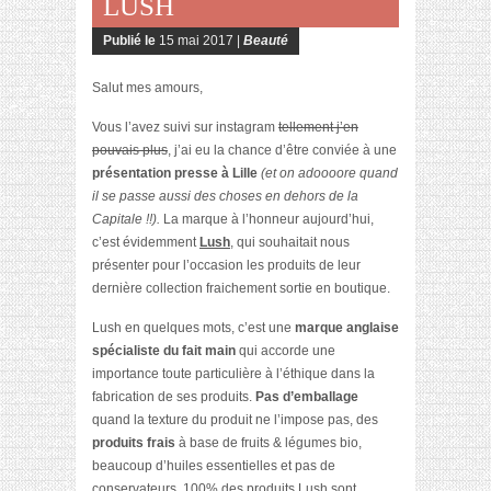
LUSH
Publié le
15 mai 2017 |
Beauté
Salut mes amours,
Vous l’avez suivi sur instagram
tellement j’en
pouvais plus
, j’ai eu la chance d’être conviée à une
présentation presse à Lille
(et on adoooore quand
il se passe aussi des choses en dehors de la
Capitale !!).
La marque à l’honneur aujourd’hui,
c’est évidemment
Lush
, qui souhaitait nous
présenter pour l’occasion les produits de leur
dernière collection fraichement sortie en boutique.
Lush en quelques mots, c’est une
marque anglaise
spécialiste du fait main
qui accorde une
importance toute particulière à l’éthique dans la
fabrication de ses produits.
Pas d’emballage
quand la texture du produit ne l’impose pas, des
produits frais
à base de fruits & légumes bio,
beaucoup d’huiles essentielles et pas de
conservateurs. 100% des produits Lush sont