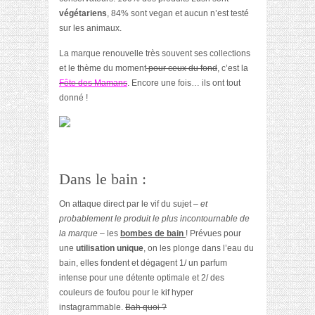
végétariens
, 84% sont vegan et aucun n’est testé
sur les animaux.
La marque renouvelle très souvent ses collections
et le thème du moment
pour ceux du fond
, c’est la
Fête des Mamans
. Encore une fois… ils ont tout
donné !
Dans le bain :
On attaque direct par le vif du sujet
– et
probablement le produit le plus incontournable de
la marque –
les
bombes de bain
! Prévues pour
une
utilisation unique
, on les plonge dans l’eau du
bain, elles fondent et dégagent 1/ un parfum
intense pour une détente optimale et 2/ des
couleurs de foufou pour le kif hyper
instagrammable.
Bah quoi ?