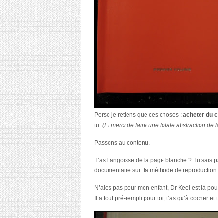
Perso je retiens que ces choses :
acheter du c
tu.
(Et merci de faire une totale abstraction de
Passons au contenu.
T’as l’angoisse de la page blanche ? Tu sais p
documentaire sur la méthode de reproduction
N’aies pas peur mon enfant, Dr Keel est là pour 
Il a tout pré-rempli pour toi, t’as qu’à cocher et t