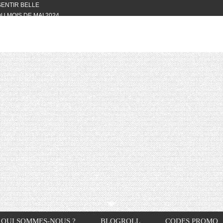
 SENTIR BELLE
U MOIS DE MAI 2024
OTYFULL BOX DU MOIS DE MAI 2024
24
NVIVIALITÉ
OTYFULL BOX DU MOIS D’AVRIL
VIS DES AUTRES, CE N’EST QUE LA
OTYFULL BOX DES MOIS DE
R2024
TES RISOTTO
QUI SOMMES-NOUS ?
BLOGROLL
CODES PROMO