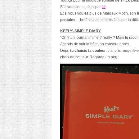
Tout ça pour la modique somme de 9.41€
(Jea
Si il vous tente, c’est par
ici
Et si vous voulez plus de
Margaux Motin,
son
b
postales
… bref, tous les
objets
faits par la dâ
K
E
EL
‘S SIMPLE DIARY
“Oh ? un journal intime ? really ? Mais tu raconte
Attends de voir la bête, on causera après.
Déjà,
tu choisis ta couleur
. J’ai pris rouge,
bie
choix de couleur. Regarde un peu :