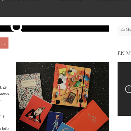
S…
EN M
t, Ze
gorge
s.
s
 le
 toile :