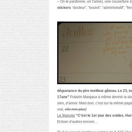
– On te pardonne, on t’aime),
une couverture sy
stickers
“docteur”, “boulot”, “administratif”, “fi
dégustance du pire meilleur gâteau. Le 23, tu 
17ans”
Putaiiin Margaux a même deviné la da
sien, d’anniv. Mais bon, c’est sur la même pag
vrai,
elle non plus
)
Le 9janvier
“C’est le 1er jour des soldes. Haro
Et bien d’autres encore…