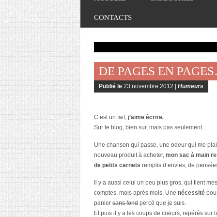
CONTACTS
DE PAGES EN PAGE
Publié le
23 novembre 2012 |
Humeurs
C’est un fait,
j’aime écrire
.
Sur le blog, bien sur, mais pas seulement.
Une chanson qui passe, une odeur qui me plai
nouveau produit à acheter,
mon sac à main re
de petits carnets
remplis d’envies, de pensée
Il y a aussi celui un peu plus gros, qui tient me
comptes, mois après mois. Une
nécessité
pour
panier
sans fond
percé que je suis.
Et puis il y a les coups de coeurs, repérés sur la