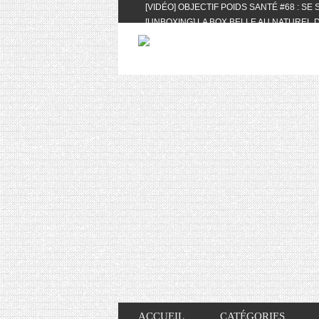
[VIDÉO] OBJECTIF POIDS SANTÉ #68 : SE
[UNBOXING] LA BOX BELLE AU NATUREL D
[VIDÉO] UNBOXING : LES MY LITTLE & BI
FEAT. AKILA
[VIDÉO] LA SÉLECTION DU MOIS #AVRIL20
[VIDÉO] QUITOQUE #10 : MEAL PREP & CO
[VIDÉO] UNBOXING : LES MY LITTLE & BI
2024 FEAT. AKILA
[VIDÉO] OBJECTIF POIDS SANTÉ #67 : L’A
VIE DES AUTRES
[VIDÉO] UNBOXING : LES MY LITTLE & BI
FÉVRIER ET MARS 2024 FEAT. AKILA
[VIDÉO] LA SÉLECTION DU MOIS #JANVIE
[VIDÉO] HELLOFRESH #34 : IDÉES RECET
ACCUEIL
CATÉGORIES