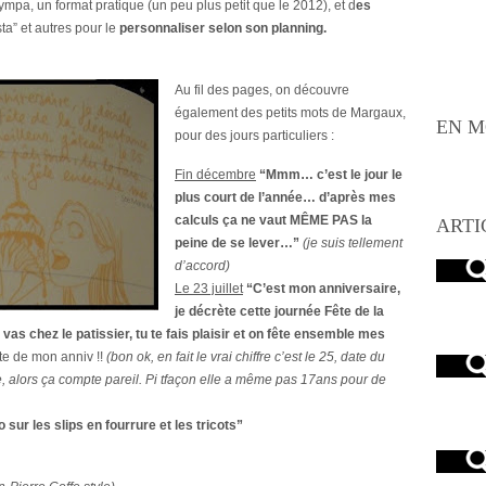
mpa, un format pratique (un peu plus petit que le 2012), et d
es
esta” et autres pour le
personnaliser selon son planning.
Au fil des pages, on découvre
également des petits mots de Margaux,
EN M
pour des jours particuliers :
Fin décembre
“Mmm… c’est le jour le
plus court de l’année… d’après mes
calculs ça ne vaut MÊME PAS la
ARTI
peine de se lever…”
(je suis tellement
d’accord)
Le 23 juillet
“C’est mon anniversaire,
je décrète cette journée Fête de la
vas chez le patissier, tu te fais plaisir et on fête ensemble mes
te de mon anniv !!
(bon ok, en fait le vrai chiffre c’est le 25, date du
e, alors ça compte pareil. Pi tfaçon elle a même pas 17ans pour de
 sur les slips en fourrure et les tricots”