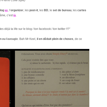
n-Pierre Coffe style)
log
ici
, l’
organizer
, les
post-it
, les
BD
, le
set de bureau
, les
cartes
ââme, c’est
là
.
s déjà ta life sur le blog / ton facebook / ton twitter !!?
”
n vu l’aveugle
. Bah Mr Keel,
il en déduit plein de choses
, de ce