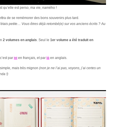
qu’elle est perso, ma vie, namého !
ettra de se remémorer des bons souvenirs plus tard.
étais petite… Vous êtres déjà retombé(e) sur vos anciens écrits ? Au
 en
2 volumes en anglais
. Seul le
1er volume a été traduit en
 c’est par
ici
en français, et par
là
en anglais.
s simple, mais très mignon
(non je ne l’ai pas, voyons, j’ai certes un
nda !)