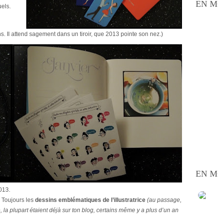
EN M
uels.
s. Il attend sagement dans un tiroir, que 2013 pointe son n
ez.
)
EN M
013.
. Toujours les
dessins emblématiques de l’illustratrice
(au passage,
a plupart étaient déjà sur ton blog, certains même y a plus d’un an