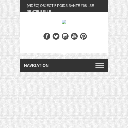
[VIDÉO] OBJECTIF POIDS SANTÉ #68 : SE
SENTIR BELLE
[UNBOXING] LA BOX BELLE AU NATUREL DU
MOIS DE MAI 2024
[VIDÉO] UNBOXING : LES MY LITTLE &
BIOTYFULL BOX DU MOIS DE MAI 2024 FEAT.
AKILA
[VIDÉO] LA SÉLECTION DU MOIS #AVRIL2024
[VIDÉO] QUITOQUE #10 : MEAL PREP &
CONVIVIALITÉ
[VIDÉO] UNBOXING : LES MY LITTLE &
BIOTYFULL BOX DU MOIS D’AVRIL 2024
FEAT. AKILA
[VIDÉO] OBJECTIF POIDS SANTÉ #67 : L’AVIS
DES AUTRES, CE N’EST QUE LA VIE DES
AUTRES
[VIDÉO] UNBOXING : LES MY LITTLE &
BIOTYFULL BOX DES MOIS DE FÉVRIER ET
MARS 2024 FEAT. AKILA
[VIDÉO] LA SÉLECTION DU MOIS
#JANVIER2024