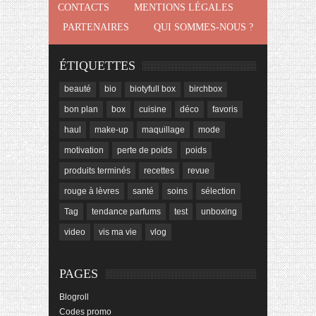
CONTACTS
MENTIONS LÉGALES
PARTENAIRES
QUI SOMMES-NOUS ?
ÉTIQUETTES
beauté
bio
biotyfull box
birchbox
bon plan
box
cuisine
déco
favoris
haul
make-up
maquillage
mode
motivation
perte de poids
poids
produits terminés
recettes
revue
rouge à lèvres
santé
soins
sélection
Tag
tendance parfums
test
unboxing
video
vis ma vie
vlog
PAGES
Blogroll
Codes promo