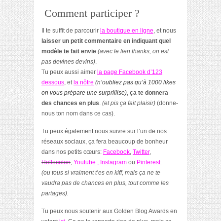
Comment participer ?
Il te suffit de parcourir
la boutique en ligne
, et nous
laisser un petit commentaire en indiquant quel
modèle te fait envie
(avec le lien thanks, on est
pas
devines
devins)
.
Tu peux aussi aimer
la page Facebook d’123
dessous
, et
la nôtre
(n’oubliez pas qu’à 1000 likes
on vous prépare une surpriiiise)
,
ça te donnera
des chances en plus
.
(et pis ça fait plaisir)
(donne-
nous ton nom dans ce cas).
Tu peux également nous suivre sur l’un de nos
réseaux sociaux, ça fera beaucoup de bonheur
dans nos petits cœurs:
Facebook
,
Twitter
,
Hellocoton
,
Youtube
,
Instagram
ou
Pinterest
.
(ou tous si vraiment t’es en kiff, mais ça ne te
vaudra pas de chances en plus, tout comme les
partages).
Tu peux nous soutenir aux Golden Blog Awards en