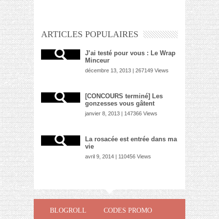
ARTICLES POPULAIRES
J’ai testé pour vous : Le Wrap
Minceur
décembre 13, 2013 | 267149 Views
[CONCOURS terminé] Les
gonzesses vous gâtent
janvier 8, 2013 | 147366 Views
La rosacée est entrée dans ma
vie
avril 9, 2014 | 110456 Views
BLOGROLL
CODES PROMO