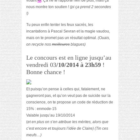
votant
ici
. Ça ne te rapporte rien de plus, mais ça
nous montre ton soutien !
(pi ça prend 2 secondes
!)
Tu peux enfin tenter les feux sacrés, les
incantations à Pascal Sevran et la magie vaudou,
mais on te promet pas un résultat optimal.
(Ouais,
on recycle nos
meilleures
blagues)
Le concours est en ligne jusqu’au
vendredi 03
/10/2014 à 23h59
!
Bonne chance !
Et puisqu’on pense à celles qui, fatalement, ne
gagneront pas, et qu’on veut pas de suicide sur la
conscience, on te propose un code de réduction de
15% : enmode-15
Valable jusqu’au 19/10/2014
(
et en plus on s’en attribue les mérites, alors que
c’est encore et toujours l’idée de Claire) (Tin ces
meufs…)