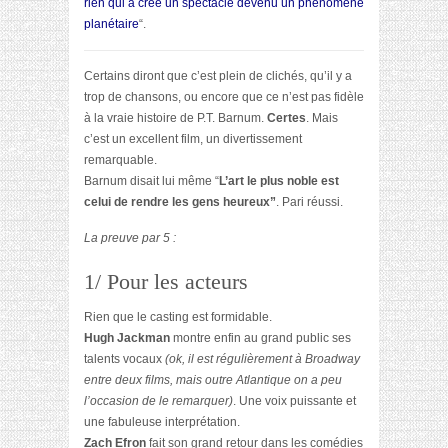
rien qui a créé un spectacle devenu un phénomène
planétaire
“.
Certains diront que c’est plein de clichés, qu’il y a
trop de chansons, ou encore que ce n’est pas fidèle
à la vraie histoire de P.T. Barnum.
Certes
. Mais
c’est un excellent film, un divertissement
remarquable.
Barnum disait lui même “
L’art le plus noble est
celui de rendre les gens heureux”
. Pari réussi.
La preuve par 5 :
1/ Pour les acteurs
Rien que le casting est formidable.
Hugh Jackman
montre enfin au grand public ses
talents vocaux
(ok, il est régulièrement à Broadway
entre deux films, mais outre Atlantique on a peu
l’occasion de le remarquer)
. Une voix puissante et
une fabuleuse interprétation.
Zach Efron
fait son grand retour dans les comédies