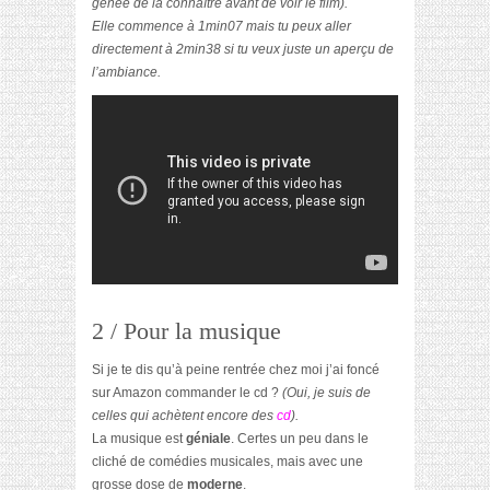
gênée de la connaître avant de voir le film).
Elle commence à 1min07 mais tu peux aller
directement à 2min38 si tu veux juste un aperçu de
l’ambiance.
2 / Pour la musique
Si je te dis qu’à peine rentrée chez moi j’ai foncé
sur Amazon commander le cd ?
(Oui, je suis de
celles qui achètent encore des
cd
).
La musique est
géniale
. Certes un peu dans le
cliché de comédies musicales, mais avec une
grosse dose de
moderne
.