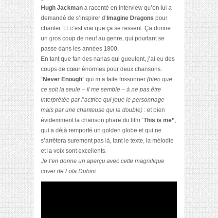
Hugh Jackman
a raconté en interview qu’on lui a
demandé de s’inspirer d’
Imagine Dragons
pour
chanter. Et c’est vrai que ça se ressent. Ça donne
un gros coup de neuf au genre, qui pourtant se
passe dans les années 1800.
En tant que fan des nanas qui gueulent, j’ai eu des
coups de cœur énormes pour deux chansons.
“
Never Enough
” qui m’a faite frissonner
(bien que
ce soit la seule – il me semble – à ne pas être
interprétée par l’actrice qui joue le personnage
mais par une chanteuse qui la double)
: et bien
évidemment la chanson phare du film “
This is me”
,
qui a déjà remporté un golden globe et qui ne
s’arrêtera surement pas là, tant le texte, la mélodie
et la voix sont excellents.
Je t’en donne un aperçu avec cette magnifique
cover de Lola Dubini