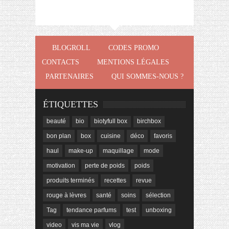
BLOGROLL
CODES PROMO
CONTACTS
MENTIONS LÉGALES
PARTENAIRES
QUI SOMMES-NOUS ?
ÉTIQUETTES
beauté
bio
biotyfull box
birchbox
bon plan
box
cuisine
déco
favoris
haul
make-up
maquillage
mode
motivation
perte de poids
poids
produits terminés
recettes
revue
rouge à lèvres
santé
soins
sélection
Tag
tendance parfums
test
unboxing
video
vis ma vie
vlog