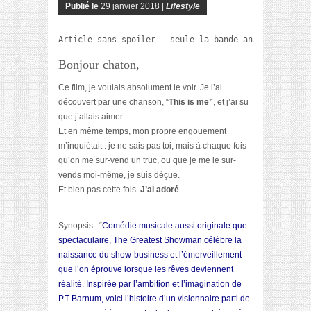
Publié le
29 janvier 2018 |
Lifestyle
Article sans spoiler - seule la bande-annonce à la f
Bonjour chaton,
Ce film, je voulais absolument le voir. Je l’ai
découvert par une chanson, “
This is me”
, et j’ai su
que j’allais aimer.
Et en même temps, mon propre engouement
m’inquiétait : je ne sais pas toi, mais à chaque fois
qu’on me sur-vend un truc, ou que je me le sur-
vends moi-même, je suis déçue.
Et bien pas cette fois.
J’ai adoré
.
Synopsis : “
Comédie musicale aussi originale que
spectaculaire, The Greatest Showman célèbre la
naissance du show-business et l’émerveillement
que l’on éprouve lorsque les rêves deviennent
réalité. Inspirée par l’ambition et l’imagination de
P.T Barnum, voici l’histoire d’un visionnaire parti de