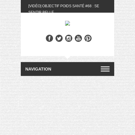
[VIDÉO] OBJECTIF POIDS SANTÉ #68 : SE
SENTIR BELLE
[UNBOXING] LA BOX BELLE AU NATUREL DU
MOIS DE MAI 2024
[VIDÉO] UNBOXING : LES MY LITTLE &
BIOTYFULL BOX DU MOIS DE MAI 2024 FEAT.
AKILA
[VIDÉO] LA SÉLECTION DU MOIS #AVRIL2024
[VIDÉO] QUITOQUE #10 : MEAL PREP &
CONVIVIALITÉ
[VIDÉO] UNBOXING : LES MY LITTLE &
BIOTYFULL BOX DU MOIS D’AVRIL 2024
FEAT. AKILA
[VIDÉO] OBJECTIF POIDS SANTÉ #67 : L’AVIS
DES AUTRES, CE N’EST QUE LA VIE DES
AUTRES
[VIDÉO] UNBOXING : LES MY LITTLE &
BIOTYFULL BOX DES MOIS DE FÉVRIER ET
MARS 2024 FEAT. AKILA
[VIDÉO] LA SÉLECTION DU MOIS
#JANVIER2024