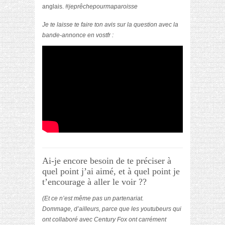
anglais.
#jeprêchepourmaparoisse
Je te laisse te faire ton avis sur la question avec la
bande-annonce en vostfr :
Ai-je encore besoin de te préciser à
quel point j’ai aimé, et à quel point je
t’encourage à aller le voir ??
(Et ce n’est même pas un partenariat.
Dommage, d’ailleurs, parce que les youtubeurs qui
ont collaboré avec Century Fox ont carrément