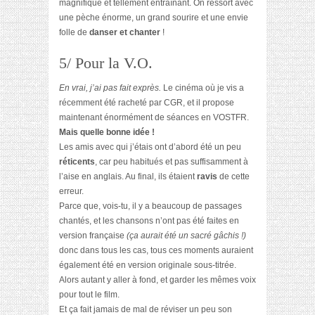
magnifique et tellement entraînant. On ressort avec
une pèche énorme, un grand sourire et une envie
folle de
danser et chanter
!
5/ Pour la V.O.
En vrai, j’ai pas fait exprès.
Le cinéma où je vis a
récemment été racheté par CGR, et il propose
maintenant énormément de séances en VOSTFR.
Mais quelle bonne idée !
Les amis avec qui j’étais ont d’abord été un peu
réticents
, car peu habitués et pas suffisamment à
l’aise en anglais. Au final, ils étaient
ravis
de cette
erreur.
Parce que, vois-tu, il y a beaucoup de passages
chantés, et les chansons n’ont pas été faites en
version française
(ça aurait été un sacré gâchis !)
donc dans tous les cas, tous ces moments auraient
également été en version originale sous-titrée.
Alors autant y aller à fond, et garder les mêmes voix
pour tout le film.
Et ça fait jamais de mal de réviser un peu son