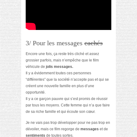
3/ Pour les messages
cachés
Encore une fois, ça reste très cliché et assez
grossier parfois, mais n’empêche que le film
véhicule de
jolis messages.
Il y a évidemment toutes ces personnes
“différentes” que la société n’accepte pas et qui se
créent une nouvelle famille en plus d’une
opportunité.
Il y a ce garçon pauvre qui s’est promis de réussir
par tous les moyens. Cette femme qui n’a que faire
de sa riche famille et qui écoute son cœur.
Je ne vais pas trop développer pour ne pas trop en
dévoiler, mais ce film regorge de
messages
et de
sentiments
de toutes sortes.