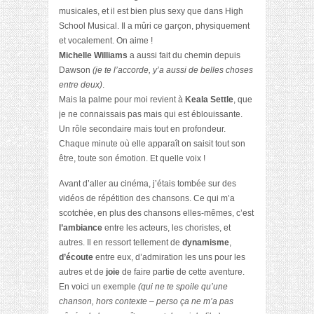
musicales, et il est bien plus sexy que dans High
School Musical. Il a mûri ce garçon, physiquement
et vocalement. On aime !
Michelle Williams
a aussi fait du chemin depuis
Dawson
(je te l’accorde, y’a aussi de belles choses
entre deux)
.
Mais la palme pour moi revient à
Keala Settle
, que
je ne connaissais pas mais qui est éblouissante.
Un rôle secondaire mais tout en profondeur.
Chaque minute où elle apparaît on saisit tout son
être, toute son émotion. Et quelle voix !
Avant d’aller au cinéma, j’étais tombée sur des
vidéos de répétition des chansons. Ce qui m’a
scotchée, en plus des chansons elles-mêmes, c’est
l’ambiance
entre les acteurs, les choristes, et
autres. Il en ressort tellement de
dynamisme
,
d’écoute
entre eux, d’admiration les uns pour les
autres et de
joie
de faire partie de cette aventure.
En voici un exemple
(qui ne te spoile qu’une
chanson, hors contexte – perso ça ne m’a pas