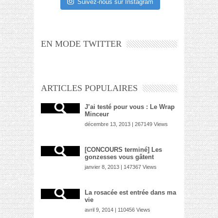
Suivez-nous sur Instagram
EN MODE TWITTER
ARTICLES POPULAIRES
J’ai testé pour vous : Le Wrap
Minceur
décembre 13, 2013 | 267149 Views
[CONCOURS terminé] Les
gonzesses vous gâtent
janvier 8, 2013 | 147367 Views
La rosacée est entrée dans ma
vie
avril 9, 2014 | 110456 Views