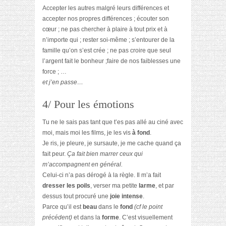
Accepter les autres malgré leurs différences et
accepter nos propres différences ; écouter son
cœur ; ne pas chercher à plaire à tout prix et à
n’importe qui ; rester soi-même ; s’entourer de la
famille qu’on s’est crée ; ne pas croire que seul
l’argent fait le bonheur ;faire de nos faiblesses une
force ; …
et j’en passe…
4/ Pour les émotions
Tu ne le sais pas tant que t’es pas allé au ciné avec
moi, mais moi les films, je les vis
à fond
.
Je ris, je pleure, je sursaute, je me cache quand ça
fait peur.
Ça fait bien marrer ceux qui
m’accompagnent en général.
Celui-ci n’a pas dérogé à la règle. Il m’a fait
dresser les poils
, verser ma petite
larme
, et par
dessus tout procuré une
joie intense
.
Parce qu’il est
beau
dans le
fond
(cf le point
précédent)
et dans la
forme
. C’est visuellement