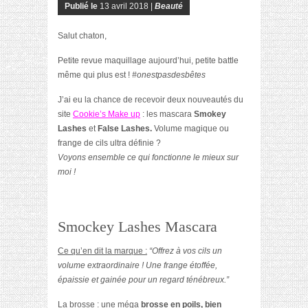
Publié le
13 avril 2018 |
Beauté
Salut chaton,
Petite revue maquillage aujourd’hui, petite battle
même qui plus est !
#onestpasdesbêtes
J’ai eu la chance de recevoir deux nouveautés du
site
Cookie’s Make up
: les mascara
Smokey
Lashes
et
False Lashes.
Volume magique ou
frange de cils ultra définie ?
Voyons ensemble ce qui fonctionne le mieux sur
moi !
Smockey Lashes Mascara
Ce qu’en dit la marque :
“Offrez à vos cils un
volume extraordinaire ! Une frange étoffée,
épaissie et gainée pour un regard ténébreux.”
La brosse :
une méga
brosse en poils, bien