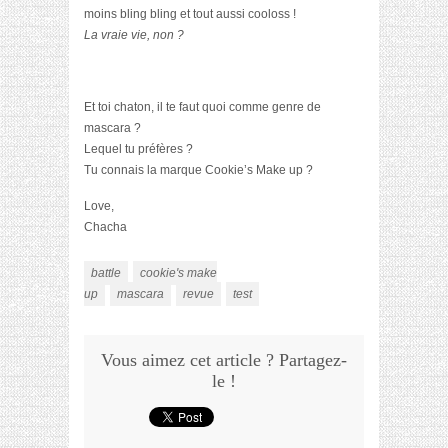
moins bling bling et tout aussi cooloss !
La vraie vie, non ?
Et toi chaton, il te faut quoi comme genre de
mascara ?
Lequel tu préfères ?
Tu connais la marque Cookie’s Make up ?
Love,
Chacha
battle
cookie's make
up
mascara
revue
test
Vous aimez cet article ? Partagez-
le !