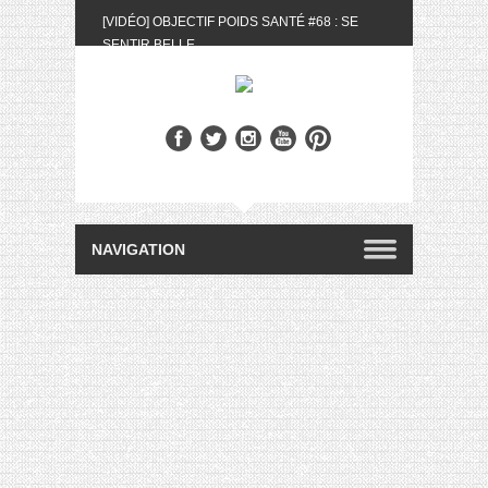
[VIDÉO] OBJECTIF POIDS SANTÉ #68 : SE
SENTIR BELLE
[UNBOXING] LA BOX BELLE AU NATUREL DU
MOIS DE MAI 2024
[VIDÉO] UNBOXING : LES MY LITTLE &
BIOTYFULL BOX DU MOIS DE MAI 2024 FEAT.
AKILA
[VIDÉO] LA SÉLECTION DU MOIS #AVRIL2024
[VIDÉO] QUITOQUE #10 : MEAL PREP &
CONVIVIALITÉ
[VIDÉO] UNBOXING : LES MY LITTLE &
BIOTYFULL BOX DU MOIS D’AVRIL 2024
FEAT. AKILA
[VIDÉO] OBJECTIF POIDS SANTÉ #67 : L’AVIS
DES AUTRES, CE N’EST QUE LA VIE DES
AUTRES
[VIDÉO] UNBOXING : LES MY LITTLE &
BIOTYFULL BOX DES MOIS DE FÉVRIER ET
MARS 2024 FEAT. AKILA
[VIDÉO] LA SÉLECTION DU MOIS
#JANVIER2024