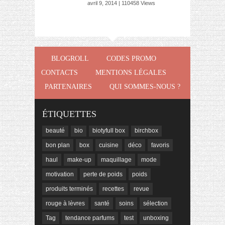
avril 9, 2014 | 110458 Views
BLOGROLL
CODES PROMO
CONTACTS
MENTIONS LÉGALES
PARTENAIRES
QUI SOMMES-NOUS ?
ÉTIQUETTES
beauté
bio
biotyfull box
birchbox
bon plan
box
cuisine
déco
favoris
haul
make-up
maquillage
mode
motivation
perte de poids
poids
produits terminés
recettes
revue
rouge à lèvres
santé
soins
sélection
Tag
tendance parfums
test
unboxing