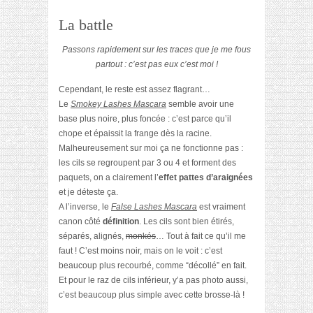
La battle
Passons rapidement sur les traces que je me fous
partout : c’est pas eux c’est moi !
Cependant, le reste est assez flagrant…
Le
Smokey Lashes Mascara
semble avoir une
base plus noire, plus foncée : c’est parce qu’il
chope et épaissit la frange dès la racine.
Malheureusement sur moi ça ne fonctionne pas :
les cils se regroupent par 3 ou 4 et forment des
paquets, on a clairement l’
effet pattes d’araignées
et je déteste ça.
A l’inverse, le
False Lashes Mascara
est vraiment
canon côté
définition
. Les cils sont bien étirés,
séparés, alignés,
monkés
… Tout à fait ce qu’il me
faut ! C’est moins noir, mais on le voit : c’est
beaucoup plus recourbé, comme “décollé” en fait.
Et pour le raz de cils inférieur, y’a pas photo aussi,
c’est beaucoup plus simple avec cette brosse-là !