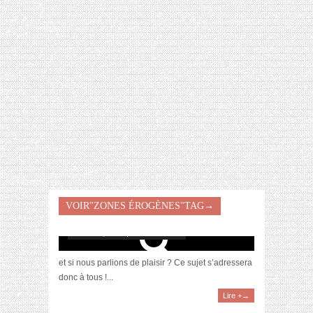
[VIDÉO] HELLOFRESH #34 : IDÉES
RECETTES RISOTTO
VOIR"ZONES ÉROGÈNES"TAG→
Les zones érogènes
octobre 8, 2012 | 1 Commentaire
et si nous parlions de plaisir ? Ce sujet s’adressera
donc à tous !...
Lire +→