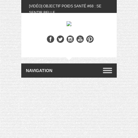
[VIDÉO] OBJECTIF POIDS SANTÉ #68 : SE
SENTIR BELLE
[UNBOXING] LA BOX BELLE AU NATUREL DU
MOIS DE MAI 2024
[VIDÉO] UNBOXING : LES MY LITTLE &
BIOTYFULL BOX DU MOIS DE MAI 2024 FEAT.
AKILA
[VIDÉO] LA SÉLECTION DU MOIS #AVRIL2024
[VIDÉO] QUITOQUE #10 : MEAL PREP &
CONVIVIALITÉ
[VIDÉO] UNBOXING : LES MY LITTLE &
BIOTYFULL BOX DU MOIS D’AVRIL 2024
FEAT. AKILA
[VIDÉO] OBJECTIF POIDS SANTÉ #67 : L’AVIS
DES AUTRES, CE N’EST QUE LA VIE DES
AUTRES
[VIDÉO] UNBOXING : LES MY LITTLE &
BIOTYFULL BOX DES MOIS DE FÉVRIER ET
MARS 2024 FEAT. AKILA
[VIDÉO] LA SÉLECTION DU MOIS
#JANVIER2024