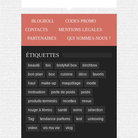
BLOGROLL
CODES PROMO
CONTACTS
MENTIONS LÉGALES
PARTENAIRES
QUI SOMMES-NOUS ?
ÉTIQUETTES
beauté
bio
biotyfull box
birchbox
bon plan
box
cuisine
déco
favoris
haul
make-up
maquillage
mode
motivation
perte de poids
poids
produits terminés
recettes
revue
rouge à lèvres
santé
soins
sélection
Tag
tendance parfums
test
unboxing
video
vis ma vie
vlog