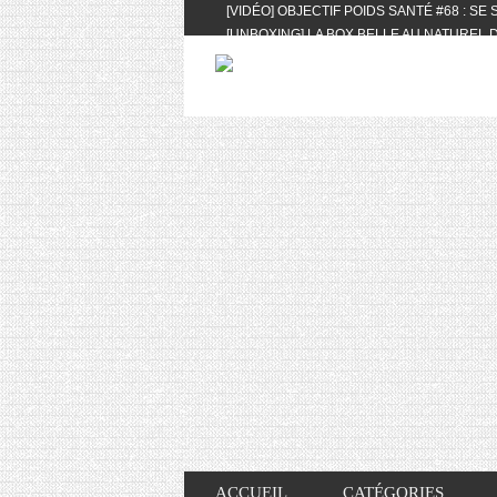
[VIDÉO] OBJECTIF POIDS SANTÉ #68 : SE
[UNBOXING] LA BOX BELLE AU NATUREL D
[VIDÉO] UNBOXING : LES MY LITTLE & BI
FEAT. AKILA
[VIDÉO] LA SÉLECTION DU MOIS #AVRIL20
[VIDÉO] QUITOQUE #10 : MEAL PREP & CO
[VIDÉO] UNBOXING : LES MY LITTLE & BI
2024 FEAT. AKILA
[VIDÉO] OBJECTIF POIDS SANTÉ #67 : L’A
VIE DES AUTRES
[VIDÉO] UNBOXING : LES MY LITTLE & BI
FÉVRIER ET MARS 2024 FEAT. AKILA
[VIDÉO] LA SÉLECTION DU MOIS #JANVIE
[VIDÉO] HELLOFRESH #34 : IDÉES RECET
ACCUEIL
CATÉGORIES