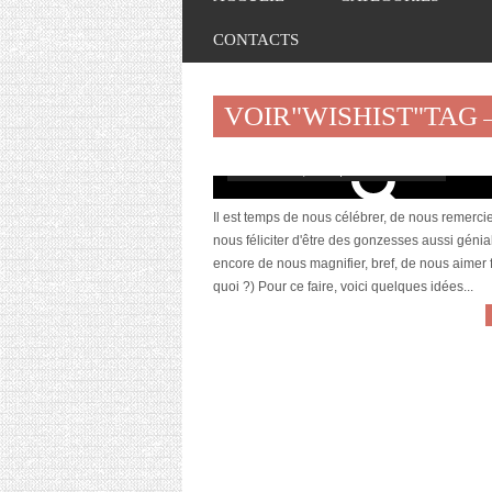
CONTACTS
VOIR"WISHIST"TAG
Triple wishlist..pour 3 fois plus d’idées 
décembre 10, 2012 | 17 Commentaires
Il est temps de nous célébrer, de nous remercie
nous féliciter d'être des gonzesses aussi génia
encore de nous magnifier, bref, de nous aimer f
quoi ?) Pour ce faire, voici quelques idées...