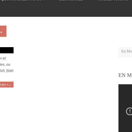
→
cadeaux !
r et
les, ou
ort. (bah
EN M
Lire +→