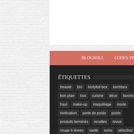
BLOGROLL
CODES P
ÉTIQUETTES
beauté
bio
biotyfull box
birchbox
bon plan
box
cuisine
déco
favoris
haul
make-up
maquillage
mode
motivation
perte de poids
poids
produits terminés
recettes
revue
rouge à lèvres
santé
soins
sélection