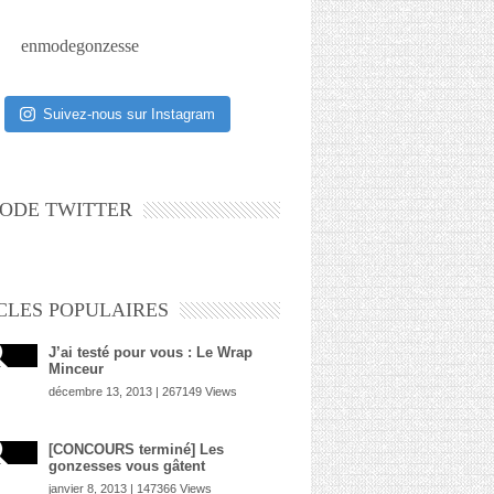
enmodegonzesse
Suivez-nous sur Instagram
ODE TWITTER
CLES POPULAIRES
J’ai testé pour vous : Le Wrap
Minceur
décembre 13, 2013 | 267149 Views
[CONCOURS terminé] Les
gonzesses vous gâtent
janvier 8, 2013 | 147366 Views