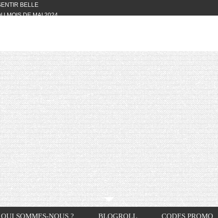
 SENTIR BELLE
U MOIS DE MAI 2024
OTYFULL BOX DU MOIS DE MAI 2024
24
NVIVIALITÉ
OTYFULL BOX DU MOIS D’AVRIL
VIS DES AUTRES, CE N’EST QUE LA
OTYFULL BOX DES MOIS DE
R2024
TES RISOTTO
QUI SOMMES-NOUS ?
BLOGROLL
CODES PROMO