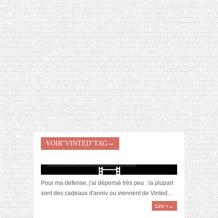
[VIDÉO] HELLOFRESH #34 : IDÉES
RECETTES RISOTTO
VOIR"VINTED"TAG→
[Video] HAUL : Vinted, Anniv, Soldes, …
octobre 4, 2019 | 0 Commentaire(s)
Pour ma défense, j'ai dépensé très peu : la plupart
sont des cadeaux d'anniv ou viennent de Vinted....
Lire +→