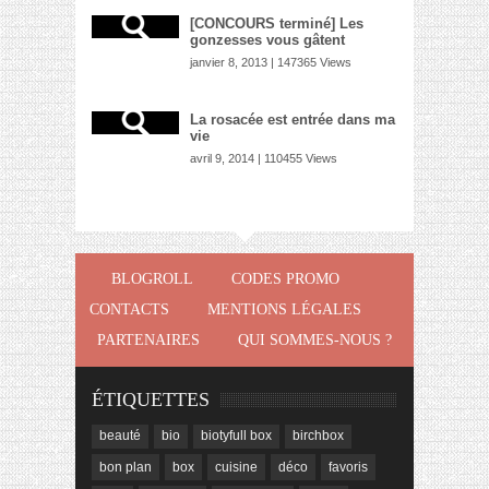
[CONCOURS terminé] Les
gonzesses vous gâtent
janvier 8, 2013 | 147365 Views
La rosacée est entrée dans ma
vie
avril 9, 2014 | 110455 Views
BLOGROLL
CODES PROMO
CONTACTS
MENTIONS LÉGALES
PARTENAIRES
QUI SOMMES-NOUS ?
ÉTIQUETTES
beauté
bio
biotyfull box
birchbox
bon plan
box
cuisine
déco
favoris