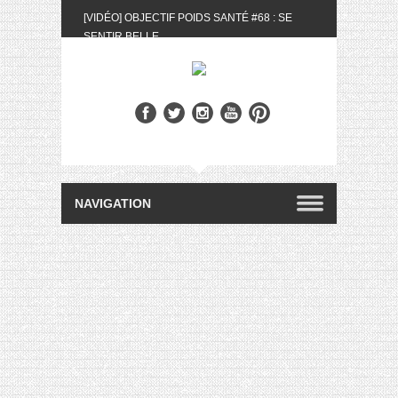
[VIDÉO] OBJECTIF POIDS SANTÉ #68 : SE
SENTIR BELLE
[UNBOXING] LA BOX BELLE AU NATUREL DU
MOIS DE MAI 2024
[VIDÉO] UNBOXING : LES MY LITTLE &
BIOTYFULL BOX DU MOIS DE MAI 2024 FEAT.
AKILA
[VIDÉO] LA SÉLECTION DU MOIS #AVRIL2024
[VIDÉO] QUITOQUE #10 : MEAL PREP &
CONVIVIALITÉ
[VIDÉO] UNBOXING : LES MY LITTLE &
BIOTYFULL BOX DU MOIS D’AVRIL 2024
FEAT. AKILA
[VIDÉO] OBJECTIF POIDS SANTÉ #67 : L’AVIS
DES AUTRES, CE N’EST QUE LA VIE DES
AUTRES
[VIDÉO] UNBOXING : LES MY LITTLE &
BIOTYFULL BOX DES MOIS DE FÉVRIER ET
MARS 2024 FEAT. AKILA
[VIDÉO] LA SÉLECTION DU MOIS
#JANVIER2024