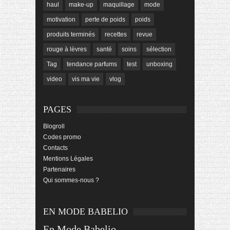
haul
make-up
maquillage
mode
motivation
perte de poids
poids
produits terminés
recettes
revue
rouge à lèvres
santé
soins
sélection
Tag
tendance parfums
test
unboxing
video
vis ma vie
vlog
PAGES
Blogroll
Codes promo
Contacts
Mentions Légales
Partenaires
Qui sommes-nous ?
EN MODE BABELIO
En Mode Babelio