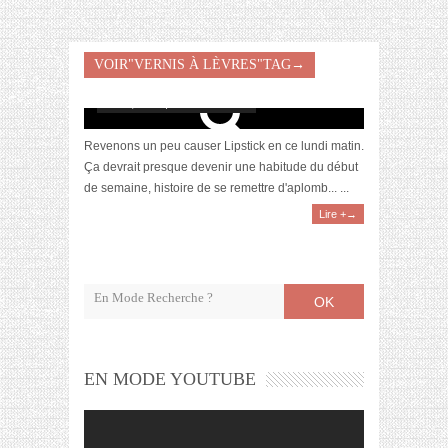
Rouge Pur Couture : les vernis à lèvres signés
VOIR"VERNIS À LÈVRES"TAG→
Yves Saint Laurent
août 8, 2016 | 5 Commentaires
Revenons un peu causer Lipstick en ce lundi matin.
Ça devrait presque devenir une habitude du début
de semaine, histoire de se remettre d'aplomb... ...
Lire +→
OK
EN MODE YOUTUBE