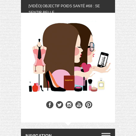
[VIDÉO] OBJECTIF POIDS SANTÉ #68 : SE
SENTIR BELLE
[UNBOXING] LA BOX BELLE AU NATUREL DU
MOIS DE MAI 2024
[VIDÉO] UNBOXING : LES MY LITTLE &
BIOTYFULL BOX DU MOIS DE MAI 2024 FEAT.
AKILA
[VIDÉO] LA SÉLECTION DU MOIS #AVRIL2024
[VIDÉO] QUITOQUE #10 : MEAL PREP &
CONVIVIALITÉ
[VIDÉO] UNBOXING : LES MY LITTLE &
BIOTYFULL BOX DU MOIS D’AVRIL 2024
FEAT. AKILA
[VIDÉO] OBJECTIF POIDS SANTÉ #67 : L’AVIS
DES AUTRES, CE N’EST QUE LA VIE DES
AUTRES
[VIDÉO] UNBOXING : LES MY LITTLE &
BIOTYFULL BOX DES MOIS DE FÉVRIER ET
MARS 2024 FEAT. AKILA
[VIDÉO] LA SÉLECTION DU MOIS
#JANVIER2024