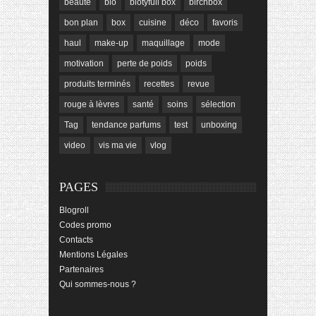
beauté
bio
biotyfull box
birchbox
bon plan
box
cuisine
déco
favoris
haul
make-up
maquillage
mode
motivation
perte de poids
poids
produits terminés
recettes
revue
rouge à lèvres
santé
soins
sélection
Tag
tendance parfums
test
unboxing
video
vis ma vie
vlog
PAGES
Blogroll
Codes promo
Contacts
Mentions Légales
Partenaires
Qui sommes-nous ?