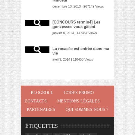
Minceur
décembre 13, 2013 | 267149 Views
[CONCOURS terminé] Les
gonzesses vous gâtent
janvier 8, 2013 | 147367 Views
La rosacée est entrée dans ma
vie
avril 9, 2014 | 110456 Views
BLOGROLL
CODES PROMO
CONTACTS
MENTIONS LÉGALES
PARTENAIRES
QUI SOMMES-NOUS ?
ÉTIQUETTES