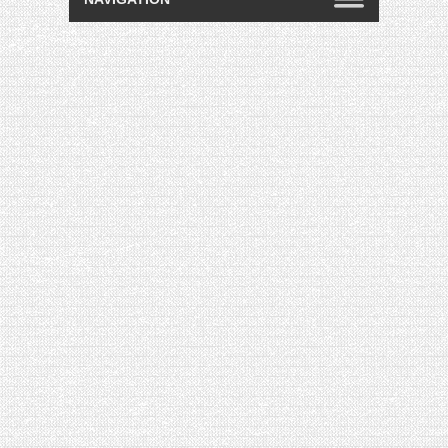
[VIDÉO] HELLOFRESH #34 : IDÉES
RECETTES RISOTTO