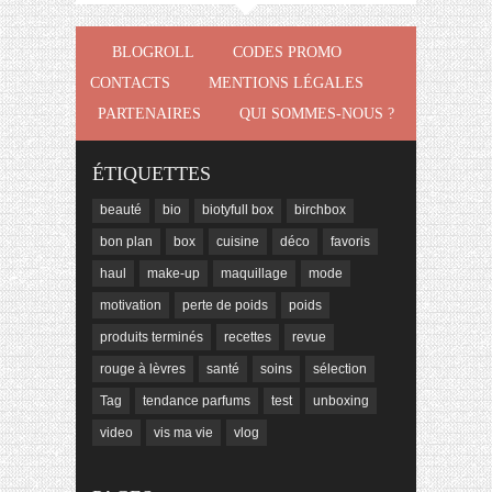
BLOGROLL
CODES PROMO
CONTACTS
MENTIONS LÉGALES
PARTENAIRES
QUI SOMMES-NOUS ?
ÉTIQUETTES
beauté
bio
biotyfull box
birchbox
bon plan
box
cuisine
déco
favoris
haul
make-up
maquillage
mode
motivation
perte de poids
poids
produits terminés
recettes
revue
rouge à lèvres
santé
soins
sélection
Tag
tendance parfums
test
unboxing
video
vis ma vie
vlog