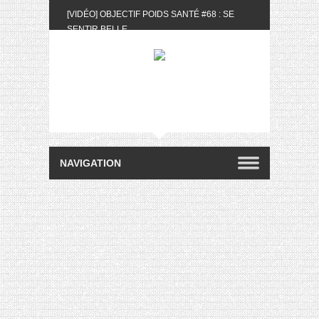
[VIDÉO] OBJECTIF POIDS SANTÉ #68 : SE
SENTIR BELLE
[UNBOXING] LA BOX BELLE AU NATUREL DU
MOIS DE MAI 2024
[VIDÉO] UNBOXING : LES MY LITTLE &
BIOTYFULL BOX DU MOIS DE MAI 2024 FEAT.
AKILA
[VIDÉO] LA SÉLECTION DU MOIS #AVRIL2024
[VIDÉO] QUITOQUE #10 : MEAL PREP &
CONVIVIALITÉ
[VIDÉO] UNBOXING : LES MY LITTLE &
BIOTYFULL BOX DU MOIS D’AVRIL 2024
FEAT. AKILA
[VIDÉO] OBJECTIF POIDS SANTÉ #67 : L’AVIS
DES AUTRES, CE N’EST QUE LA VIE DES
AUTRES
[VIDÉO] UNBOXING : LES MY LITTLE &
BIOTYFULL BOX DES MOIS DE FÉVRIER ET
MARS 2024 FEAT. AKILA
[VIDÉO] LA SÉLECTION DU MOIS
#JANVIER2024