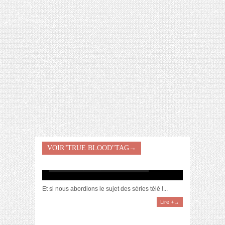
[VIDÉO] HELLOFRESH #34 : IDÉES
RECETTES RISOTTO
VOIR"TRUE BLOOD"TAG→
Les séries télévisées
décembre 12, 2012 | 16 Commentaires
Et si nous abordions le sujet des séries télé !...
Lire +→