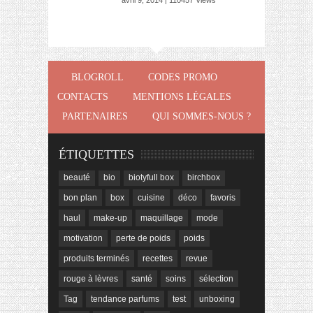
avril 9, 2014 | 110457 Views
BLOGROLL
CODES PROMO
CONTACTS
MENTIONS LÉGALES
PARTENAIRES
QUI SOMMES-NOUS ?
ÉTIQUETTES
beauté
bio
biotyfull box
birchbox
bon plan
box
cuisine
déco
favoris
haul
make-up
maquillage
mode
motivation
perte de poids
poids
produits terminés
recettes
revue
rouge à lèvres
santé
soins
sélection
Tag
tendance parfums
test
unboxing