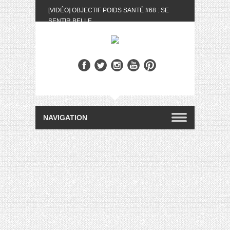
[VIDÉO] OBJECTIF POIDS SANTÉ #68 : SE
SENTIR BELLE
[UNBOXING] LA BOX BELLE AU NATUREL DU
MOIS DE MAI 2024
[VIDÉO] UNBOXING : LES MY LITTLE &
BIOTYFULL BOX DU MOIS DE MAI 2024 FEAT.
AKILA
[VIDÉO] LA SÉLECTION DU MOIS #AVRIL2024
[VIDÉO] QUITOQUE #10 : MEAL PREP &
CONVIVIALITÉ
[VIDÉO] UNBOXING : LES MY LITTLE &
BIOTYFULL BOX DU MOIS D’AVRIL 2024
FEAT. AKILA
[VIDÉO] OBJECTIF POIDS SANTÉ #67 : L’AVIS
DES AUTRES, CE N’EST QUE LA VIE DES
AUTRES
[VIDÉO] UNBOXING : LES MY LITTLE &
BIOTYFULL BOX DES MOIS DE FÉVRIER ET
MARS 2024 FEAT. AKILA
[VIDÉO] LA SÉLECTION DU MOIS
#JANVIER2024