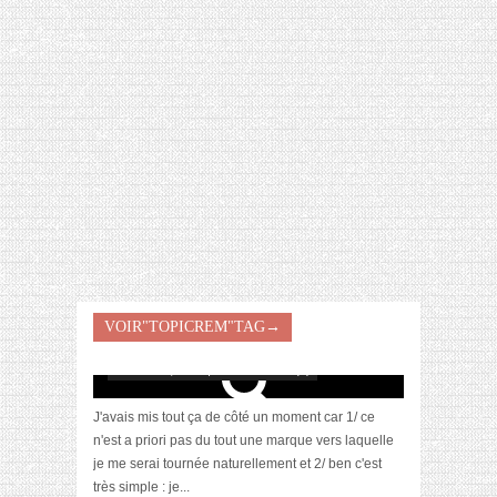
[VIDÉO] HELLOFRESH #34 : IDÉES
RECETTES RISOTTO
[Revue] La gamme AC pour peaux mixtes à
VOIR"TOPICREM"TAG→
grasses signée Topicrem
octobre 19, 2019 | 0 Commentaire(s)
J'avais mis tout ça de côté un moment car 1/ ce
n'est a priori pas du tout une marque vers laquelle
je me serai tournée naturellement et 2/ ben c'est
très simple : je...