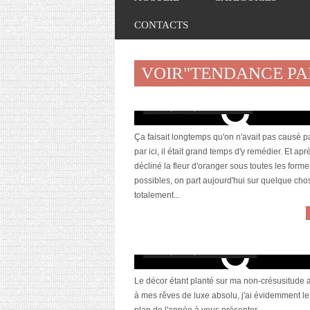
CONTACTS
VOIR"TENDANCE P
[Revue] Narciso Rodriguez, For Her
avril 28, 2017 | 1 Commentaire
Ça faisait longtemps qu'on n'avait pas causé 
par ici, il était grand temps d'y remédier. Et apr
décliné la fleur d'oranger sous toutes les forme
possibles, on part aujourd'hui sur quelque cho
totalement...
[BON PLAN] Tendance Parfums : Fleur d’
par Serge Luthens
avril 29, 2016 | 2 Commentaires
Le décor étant planté sur ma non-crésusitude 
à mes rêves de luxe absolu, j'ai évidemment l