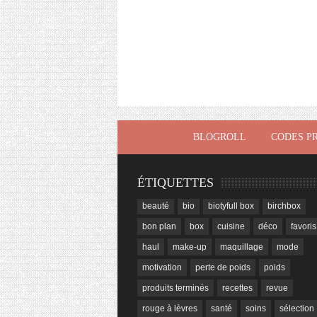
BLOGROLL
CODES P
ÉTIQUETTES
beauté
bio
biotyfull box
birchbox
bon plan
box
cuisine
déco
favoris
haul
make-up
maquillage
mode
motivation
perte de poids
poids
produits terminés
recettes
revue
rouge à lèvres
santé
soins
sélection