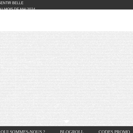
 SENTIR BELLE
U MOIS DE MAI 2024
OTYFULL BOX DU MOIS DE MAI 2024
24
NVIVIALITÉ
OTYFULL BOX DU MOIS D’AVRIL
VIS DES AUTRES, CE N’EST QUE LA
OTYFULL BOX DES MOIS DE
R2024
TES RISOTTO
QUI SOMMES-NOUS ?
BLOGROLL
CODES PROMO