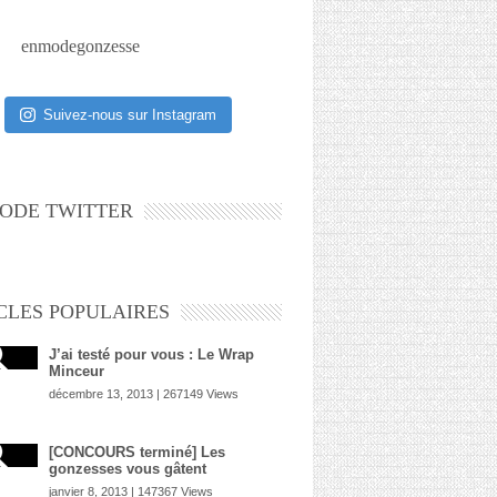
enmodegonzesse
Suivez-nous sur Instagram
ODE TWITTER
CLES POPULAIRES
J’ai testé pour vous : Le Wrap
Minceur
décembre 13, 2013 | 267149 Views
[CONCOURS terminé] Les
gonzesses vous gâtent
janvier 8, 2013 | 147367 Views