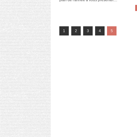
plan de l'année à vous présenter....
1
2
3
4
5