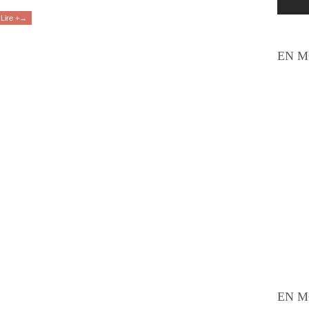
Lire +→
EN M
EN M