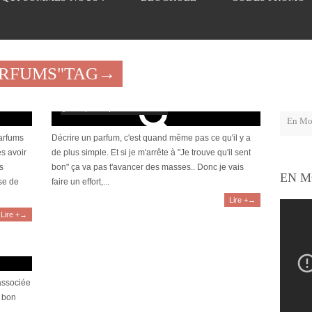
ARFUMS"TAG→
[Revue] Elie Saab, Le Parfum
juin 17, 2016 | 1 Commentaire
parfums
Décrire un parfum, c'est quand même pas ce qu'il y a
ès avoir
de plus simple. Et si je m'arrête à "Je trouve qu'il sent
s
bon" ça va pas t'avancer des masses.. Donc je vais
EN M
se de
faire un effort,...
Lire +→
Lire +→
oranger,
associée
e bon