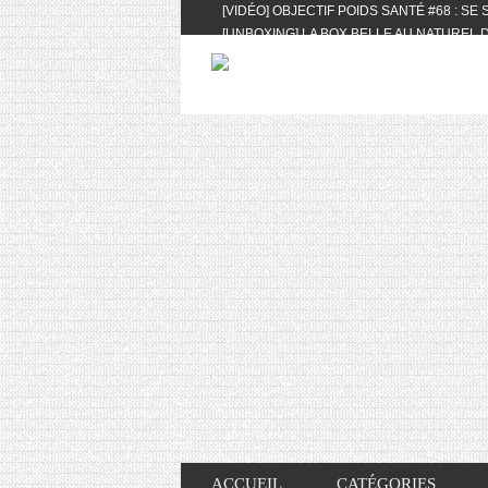
[VIDÉO] OBJECTIF POIDS SANTÉ #68 : SE
[UNBOXING] LA BOX BELLE AU NATUREL D
[VIDÉO] UNBOXING : LES MY LITTLE & BI
FEAT. AKILA
[VIDÉO] LA SÉLECTION DU MOIS #AVRIL20
[VIDÉO] QUITOQUE #10 : MEAL PREP & CO
[VIDÉO] UNBOXING : LES MY LITTLE & BI
2024 FEAT. AKILA
[VIDÉO] OBJECTIF POIDS SANTÉ #67 : L’A
VIE DES AUTRES
[VIDÉO] UNBOXING : LES MY LITTLE & BI
FÉVRIER ET MARS 2024 FEAT. AKILA
[VIDÉO] LA SÉLECTION DU MOIS #JANVIE
[VIDÉO] HELLOFRESH #34 : IDÉES RECET
ACCUEIL
CATÉGORIES