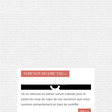
[VIDÉO] HELLOFRESH #34 : IDÉES
RECETTES RISOTTO
VOIR"SUN SECURE"TAG→
[Revue] Sun Secure, le lait SPF50 signé SVR
août 26, 2019 | 0 Commentaire(s)
On se retrouve en pleine saison estivale pour te
parler du coup de cœur de ces vacances que nous
sommes présentement en train de surkiffer. ...
Lire +→