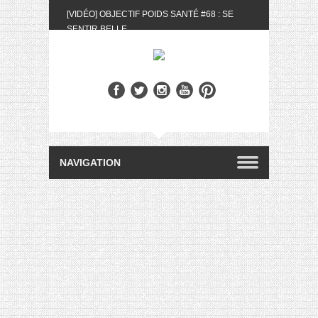
[VIDÉO] OBJECTIF POIDS SANTÉ #68 : SE
SENTIR BELLE
[UNBOXING] LA BOX BELLE AU NATUREL DU
MOIS DE MAI 2024
[VIDÉO] UNBOXING : LES MY LITTLE &
BIOTYFULL BOX DU MOIS DE MAI 2024 FEAT.
AKILA
[VIDÉO] LA SÉLECTION DU MOIS #AVRIL2024
[VIDÉO] QUITOQUE #10 : MEAL PREP &
CONVIVIALITÉ
[VIDÉO] UNBOXING : LES MY LITTLE &
BIOTYFULL BOX DU MOIS D’AVRIL 2024
FEAT. AKILA
[VIDÉO] OBJECTIF POIDS SANTÉ #67 : L’AVIS
DES AUTRES, CE N’EST QUE LA VIE DES
AUTRES
[VIDÉO] UNBOXING : LES MY LITTLE &
BIOTYFULL BOX DES MOIS DE FÉVRIER ET
MARS 2024 FEAT. AKILA
[VIDÉO] LA SÉLECTION DU MOIS
#JANVIER2024