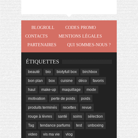
BLOGROLL
CODES PROMO
CONTACTS
MENTIONS LÉGALES
PARTENAIRES
QUI SOMMES-NOUS ?
ÉTIQUETTES
beauté
bio
biotyfull box
birchbox
bon plan
box
cuisine
déco
favoris
haul
make-up
maquillage
mode
motivation
perte de poids
poids
produits terminés
recettes
revue
rouge à lèvres
santé
soins
sélection
Tag
tendance parfums
test
unboxing
video
vis ma vie
vlog