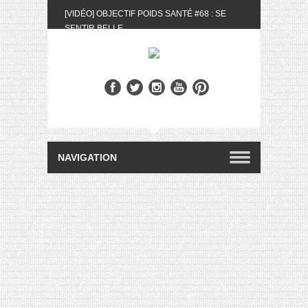
[VIDÉO] OBJECTIF POIDS SANTÉ #68 : SE
SENTIR BELLE
[UNBOXING] LA BOX BELLE AU NATUREL DU
MOIS DE MAI 2024
[VIDÉO] UNBOXING : LES MY LITTLE &
BIOTYFULL BOX DU MOIS DE MAI 2024 FEAT.
AKILA
[VIDÉO] LA SÉLECTION DU MOIS #AVRIL2024
[VIDÉO] QUITOQUE #10 : MEAL PREP &
CONVIVIALITÉ
[VIDÉO] UNBOXING : LES MY LITTLE &
BIOTYFULL BOX DU MOIS D’AVRIL 2024
FEAT. AKILA
[VIDÉO] OBJECTIF POIDS SANTÉ #67 : L’AVIS
DES AUTRES, CE N’EST QUE LA VIE DES
AUTRES
[VIDÉO] UNBOXING : LES MY LITTLE &
BIOTYFULL BOX DES MOIS DE FÉVRIER ET
MARS 2024 FEAT. AKILA
[VIDÉO] LA SÉLECTION DU MOIS
#JANVIER2024