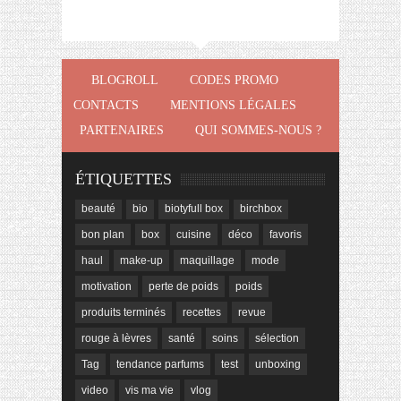
BLOGROLL
CODES PROMO
CONTACTS
MENTIONS LÉGALES
PARTENAIRES
QUI SOMMES-NOUS ?
ÉTIQUETTES
beauté
bio
biotyfull box
birchbox
bon plan
box
cuisine
déco
favoris
haul
make-up
maquillage
mode
motivation
perte de poids
poids
produits terminés
recettes
revue
rouge à lèvres
santé
soins
sélection
Tag
tendance parfums
test
unboxing
video
vis ma vie
vlog