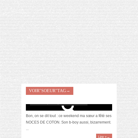
[VIDÉO] HELLOFRESH #34 : IDÉES
RECETTES RISOTTO
VOIR"SOEUR"TAG→
Ma soeur, ma bataille
octobre 21, 2013 | 18 Commentaires
Bon, on se dit tout : ce weekend ma sœur a fêté ses
NOCES DE COTON. Son b-boy aussi, bizarrement.
...
Lire +→