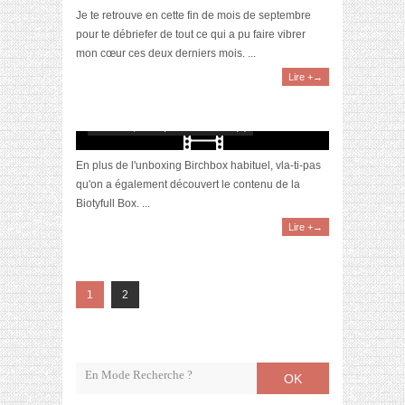
Je te retrouve en cette fin de mois de septembre
pour te débriefer de tout ce qui a pu faire vibrer
mon cœur ces deux derniers mois. ...
Lire +→
[Vidéo] Unboxing : les Birchbox & Biotyfull
Box du mois de septembre 2018 feat. Akila
octobre 5, 2018 | 0 Commentaire(s)
En plus de l'unboxing Birchbox habituel, vla-ti-pas
qu'on a également découvert le contenu de la
Biotyfull Box. ...
Lire +→
1
2
OK