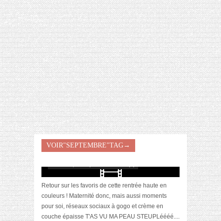
[VIDÉO] HELLOFRESH #34 : IDÉES
RECETTES RISOTTO
[Vidéo] La sélection du mois
VOIR"SEPTEMBRE"TAG→
#septembre2023
octobre 1, 2023 | 0 Commentaire(s)
Retour sur les favoris de cette rentrée haute en
couleurs ! Maternité donc, mais aussi moments
pour soi, réseaux sociaux à gogo et crème en
couche épaisse T'AS VU MA PEAU STEUPLéééé....