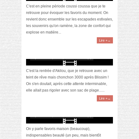
C'est en pleine période coussi coussa que je te
retrouve pour évoquer les favoris du moment. On
revient donc ensemble sur les escapades estivales,
les souvenirs qu'on ramène, la zone de confort qui
explose en matière...
Lire +→
[Vidéo] Unboxing : les Blissim & Biotyfull Box
du mois de septembre 2021 feat. Akila
septembre 26, 2021 | 0 Commentaire(s)
C'est la rentrée d'Akilou, que je retrouve avec un
teint de rêve mais chonchon 3000 après Blissim !
On s'en doutait, après cette attente interminable,
elle allait pas rigoler avec son sac de plage......
Lire +→
[Vidéo] La sélection du mois
#septembre2020
septembre 27, 2020 | 0 Commentaire(s)
On y parle favoris maison (beaucoup),
indispensables beauté (un peu, mais bientôt