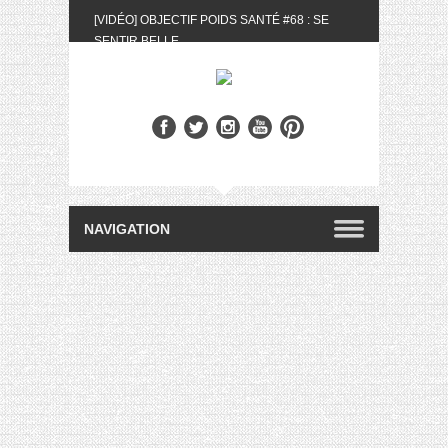
[VIDÉO] OBJECTIF POIDS SANTÉ #68 : SE
SENTIR BELLE
[UNBOXING] LA BOX BELLE AU NATUREL DU
MOIS DE MAI 2024
[VIDÉO] UNBOXING : LES MY LITTLE &
BIOTYFULL BOX DU MOIS DE MAI 2024 FEAT.
AKILA
[VIDÉO] LA SÉLECTION DU MOIS #AVRIL2024
[VIDÉO] QUITOQUE #10 : MEAL PREP &
CONVIVIALITÉ
[VIDÉO] UNBOXING : LES MY LITTLE &
BIOTYFULL BOX DU MOIS D’AVRIL 2024
FEAT. AKILA
[VIDÉO] OBJECTIF POIDS SANTÉ #67 : L’AVIS
DES AUTRES, CE N’EST QUE LA VIE DES
AUTRES
[VIDÉO] UNBOXING : LES MY LITTLE &
BIOTYFULL BOX DES MOIS DE FÉVRIER ET
MARS 2024 FEAT. AKILA
[VIDÉO] LA SÉLECTION DU MOIS
#JANVIER2024