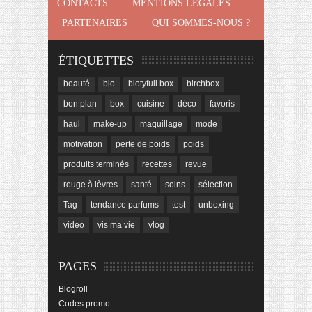
CONTACTS
MENTIONS LÉGALES
PARTENAIRES
QUI SOMMES-NOUS ?
ÉTIQUETTES
beauté
bio
biotyfull box
birchbox
bon plan
box
cuisine
déco
favoris
haul
make-up
maquillage
mode
motivation
perte de poids
poids
produits terminés
recettes
revue
rouge à lèvres
santé
soins
sélection
Tag
tendance parfums
test
unboxing
video
vis ma vie
vlog
PAGES
Blogroll
Codes promo