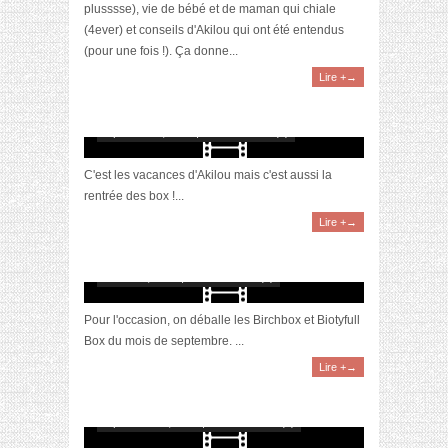
plusssse), vie de bébé et de maman qui chiale
(4ever) et conseils d'Akilou qui ont été entendus
(pour une fois !). Ça donne...
Lire +→
[Vidéo] Unboxing : les Birchbox & Biotyfull
Box du mois de septembre 2020 feat. Akila
septembre 9, 2020 | 0 Commentaire(s)
C'est les vacances d'Akilou mais c'est aussi la
rentrée des box !...
Lire +→
[Vidéo] Unboxing : les Birchbox & Biotyfull
Box du mois de septembre 2019 feat. Akila
octobre 6, 2019 | 0 Commentaire(s)
Pour l'occasion, on déballe les Birchbox et Biotyfull
Box du mois de septembre. ...
Lire +→
[Vidéo] La sélection du mois #septembre2019
septembre 30, 2019 | 0 Commentaire(s)