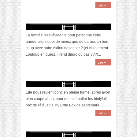
Lire +→
[Vidéo] Unboxing : les My Little & Biotyfull
Box du mois de septembre 2023 feat. Akila
septembre 17, 2023 | 0 Commentaire(s)
La rentrée n'est évidente pour personne cette
année, alors quoi de mieux que de darass un bon
coup avec notre Akilou nationale ? (et visiblement
Louloup en guest, il rend dingo ou pas ???)...
Lire +→
[Vidéo] Unboxing : les My Little & Biotyfull
Box du mois de septembre 2022 feat. Akila
septembre 18, 2022 | 0 Commentaire(s)
Elle nous revient donc en pleine forme, après avoir
bien coupé ahah, pour nous déballer les biotyfull
box de l'été, et la My Little Box de septembre....
Lire +→
[Vidéo] La sélection du mois #septembre2021
septembre 28, 2021 | 0 Commentaire(s)