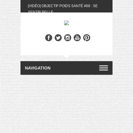
[VIDÉO] OBJECTIF POIDS SANTÉ #68 : SE
SENTIR BELLE
[UNBOXING] LA BOX BELLE AU NATUREL DU
MOIS DE MAI 2024
[VIDÉO] UNBOXING : LES MY LITTLE &
BIOTYFULL BOX DU MOIS DE MAI 2024 FEAT.
AKILA
[VIDÉO] LA SÉLECTION DU MOIS #AVRIL2024
[VIDÉO] QUITOQUE #10 : MEAL PREP &
CONVIVIALITÉ
[VIDÉO] UNBOXING : LES MY LITTLE &
BIOTYFULL BOX DU MOIS D’AVRIL 2024
FEAT. AKILA
[VIDÉO] OBJECTIF POIDS SANTÉ #67 : L’AVIS
DES AUTRES, CE N’EST QUE LA VIE DES
AUTRES
[VIDÉO] UNBOXING : LES MY LITTLE &
BIOTYFULL BOX DES MOIS DE FÉVRIER ET
MARS 2024 FEAT. AKILA
[VIDÉO] LA SÉLECTION DU MOIS
#JANVIER2024