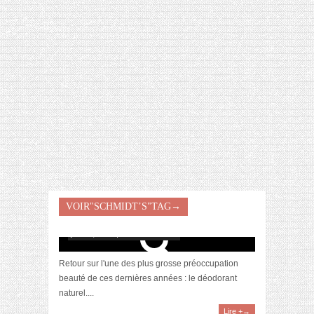
[VIDÉO] HELLOFRESH #34 : IDÉES
RECETTES RISOTTO
VOIR"SCHMIDT’S"TAG→
[Revue] Schmidt’s, mon déodorant naturel
juin 19, 2018 | 2 Commentaires
Retour sur l'une des plus grosse préoccupation
beauté de ces dernières années : le déodorant
naturel....
Lire +→