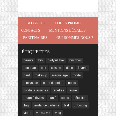
BLOGROLL
CODES PROMO
CONTACTS
MENTIONS LÉGALES
PARTENAIRES
QUI SOMMES-NOUS ?
ÉTIQUETTES
beauté
bio
biotyfull box
birchbox
bon plan
box
cuisine
déco
favoris
haul
make-up
maquillage
mode
motivation
perte de poids
poids
produits terminés
recettes
revue
rouge à lèvres
santé
soins
sélection
Tag
tendance parfums
test
unboxing
video
vis ma vie
vlog