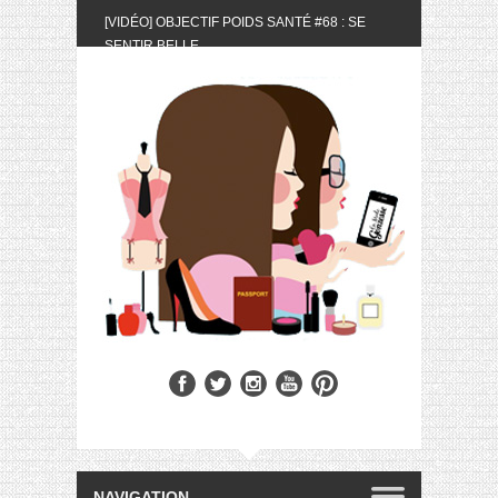
[VIDÉO] OBJECTIF POIDS SANTÉ #68 : SE
SENTIR BELLE
[UNBOXING] LA BOX BELLE AU NATUREL DU
MOIS DE MAI 2024
[VIDÉO] UNBOXING : LES MY LITTLE &
BIOTYFULL BOX DU MOIS DE MAI 2024 FEAT.
AKILA
[VIDÉO] LA SÉLECTION DU MOIS #AVRIL2024
[VIDÉO] QUITOQUE #10 : MEAL PREP &
CONVIVIALITÉ
[VIDÉO] UNBOXING : LES MY LITTLE &
BIOTYFULL BOX DU MOIS D’AVRIL 2024
FEAT. AKILA
[VIDÉO] OBJECTIF POIDS SANTÉ #67 : L’AVIS
DES AUTRES, CE N’EST QUE LA VIE DES
AUTRES
[VIDÉO] UNBOXING : LES MY LITTLE &
BIOTYFULL BOX DES MOIS DE FÉVRIER ET
MARS 2024 FEAT. AKILA
[VIDÉO] LA SÉLECTION DU MOIS
#JANVIER2024