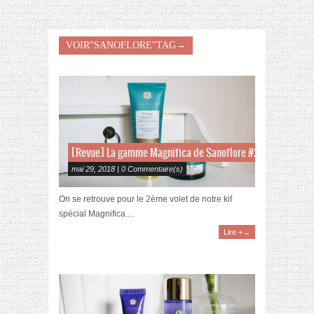
VOIR"SANOFLORE"TAG→
[Revue] La gamme Magnifica de Sanoflore #2
mai 29, 2018 | 0 Commentaire(s)
On se retrouve pour le 2ème volet de notre kif
spécial Magnifica....
Lire +→