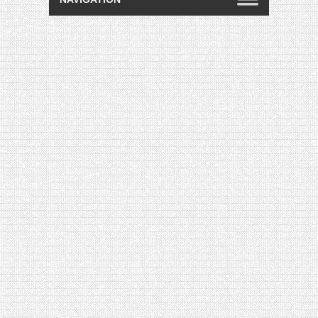
[VIDÉO] HELLOFRESH #34 : IDÉES
RECETTES RISOTTO