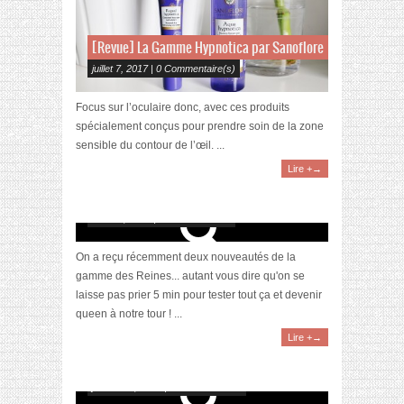
[Revue] La Gamme Hypnotica par Sanoflore
juillet 7, 2017 | 0 Commentaire(s)
Focus sur l’oculaire donc, avec ces produits
spécialement conçus pour prendre soin de la zone
sensible du contour de l’œil. ...
Lire +→
[Revue] La Gamme des Reines par Sanoflore
avril 18, 2017 | 2 Commentaires
On a reçu récemment deux nouveautés de la
gamme des Reines... autant vous dire qu'on se
laisse pas prier 5 min pour tester tout ça et devenir
queen à notre tour ! ...
Lire +→
[Revue] La gamme Magnifica de Sanoflore
janvier 23, 2017 | 8 Commentaires