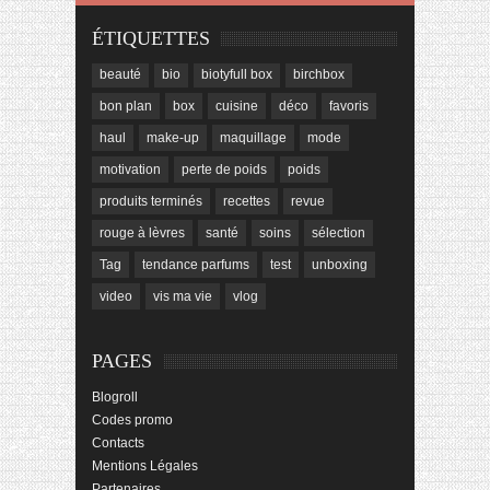
ÉTIQUETTES
beauté
bio
biotyfull box
birchbox
bon plan
box
cuisine
déco
favoris
haul
make-up
maquillage
mode
motivation
perte de poids
poids
produits terminés
recettes
revue
rouge à lèvres
santé
soins
sélection
Tag
tendance parfums
test
unboxing
video
vis ma vie
vlog
PAGES
Blogroll
Codes promo
Contacts
Mentions Légales
Partenaires