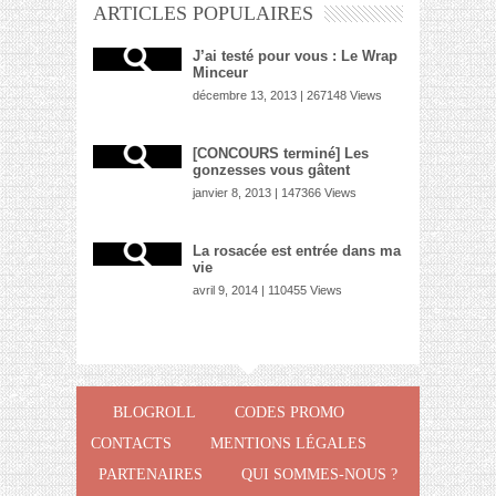
ARTICLES POPULAIRES
J’ai testé pour vous : Le Wrap
Minceur
décembre 13, 2013 | 267148 Views
[CONCOURS terminé] Les
gonzesses vous gâtent
janvier 8, 2013 | 147366 Views
La rosacée est entrée dans ma
vie
avril 9, 2014 | 110455 Views
BLOGROLL
CODES PROMO
CONTACTS
MENTIONS LÉGALES
PARTENAIRES
QUI SOMMES-NOUS ?