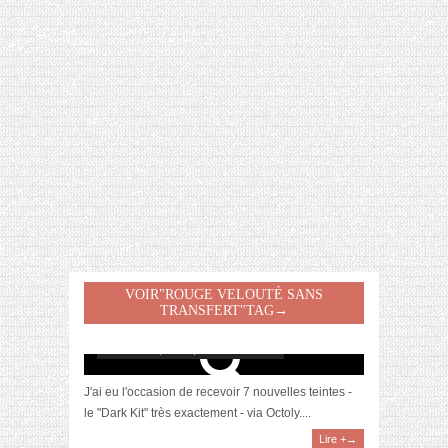
[VIDÉO] HELLOFRESH #34 : IDÉES
RECETTES RISOTTO
VOIR"ROUGE VELOUTÉ SANS
[Revue] Les Rouges Velouté Sans Transfert
TRANSFERT"TAG→
par Sephora #2
novembre 6, 2017 | 4 Commentaires
J'ai eu l'occasion de recevoir 7 nouvelles teintes -
le "Dark Kit" très exactement - via Octoly....
Lire +→