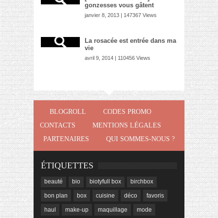
gonzesses vous gâtent
janvier 8, 2013 | 147367 Views
La rosacée est entrée dans ma
vie
avril 9, 2014 | 110456 Views
BLOGROLL
CODES PROMO
CONTACTS
MENTIONS LÉGALES
PARTENAIRES
QUI SOMMES-NOUS ?
ÉTIQUETTES
beauté
bio
biotyfull box
birchbox
bon plan
box
cuisine
déco
favoris
haul
make-up
maquillage
mode