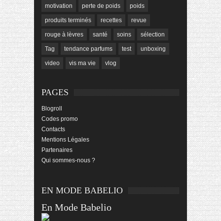
motivation
perte de poids
poids
produits terminés
recettes
revue
rouge à lèvres
santé
soins
sélection
Tag
tendance parfums
test
unboxing
video
vis ma vie
vlog
PAGES
Blogroll
Codes promo
Contacts
Mentions Légales
Partenaires
Qui sommes-nous ?
EN MODE BABELIO
En Mode Babelio