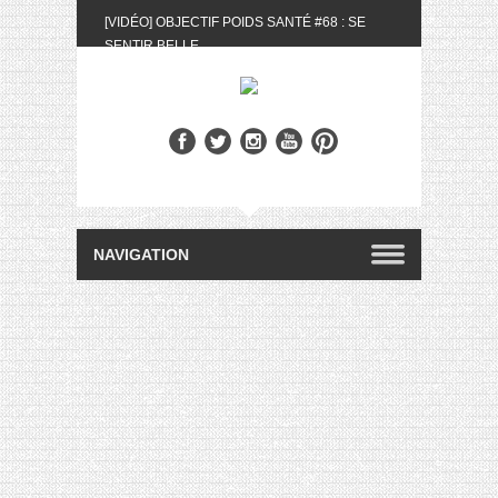
[VIDÉO] OBJECTIF POIDS SANTÉ #68 : SE
SENTIR BELLE
[UNBOXING] LA BOX BELLE AU NATUREL DU
MOIS DE MAI 2024
[VIDÉO] UNBOXING : LES MY LITTLE &
BIOTYFULL BOX DU MOIS DE MAI 2024 FEAT.
AKILA
[VIDÉO] LA SÉLECTION DU MOIS #AVRIL2024
[VIDÉO] QUITOQUE #10 : MEAL PREP &
CONVIVIALITÉ
[VIDÉO] UNBOXING : LES MY LITTLE &
BIOTYFULL BOX DU MOIS D’AVRIL 2024
FEAT. AKILA
[VIDÉO] OBJECTIF POIDS SANTÉ #67 : L’AVIS
DES AUTRES, CE N’EST QUE LA VIE DES
AUTRES
[VIDÉO] UNBOXING : LES MY LITTLE &
BIOTYFULL BOX DES MOIS DE FÉVRIER ET
MARS 2024 FEAT. AKILA
[VIDÉO] LA SÉLECTION DU MOIS
#JANVIER2024