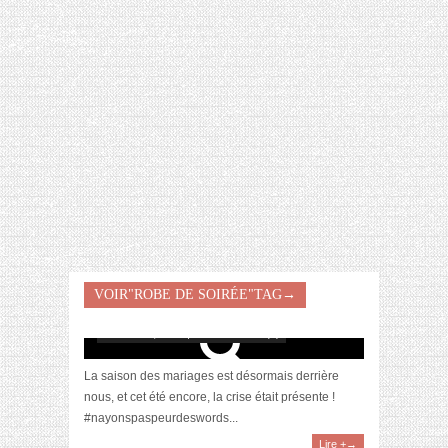
[VIDÉO] HELLOFRESH #34 : IDÉES
RECETTES RISOTTO
VOIR"ROBE DE SOIRÉE"TAG→
[Look] Quelle tenue pour un mariage ?
octobre 15, 2018 | 0 Commentaire(s)
La saison des mariages est désormais derrière
nous, et cet été encore, la crise était présente !
#nayonspaspeurdeswords...
Lire +→