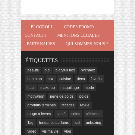
BLOGROLL
CODES PROMO
CONTACTS
MENTIONS LÉGALES
PARTENAIRES
QUI SOMMES-NOUS ?
ÉTIQUETTES
beauté
bio
biotyfull box
birchbox
bon plan
box
cuisine
déco
favoris
haul
make-up
maquillage
mode
motivation
perte de poids
poids
produits terminés
recettes
revue
rouge à lèvres
santé
soins
sélection
Tag
tendance parfums
test
unboxing
video
vis ma vie
vlog