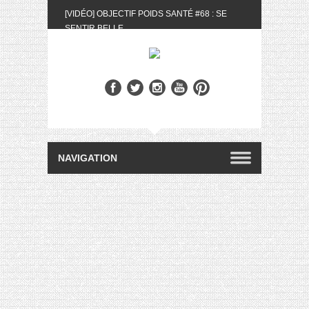
[VIDÉO] OBJECTIF POIDS SANTÉ #68 : SE
SENTIR BELLE
[UNBOXING] LA BOX BELLE AU NATUREL DU
MOIS DE MAI 2024
[VIDÉO] UNBOXING : LES MY LITTLE &
BIOTYFULL BOX DU MOIS DE MAI 2024 FEAT.
AKILA
[VIDÉO] LA SÉLECTION DU MOIS #AVRIL2024
[VIDÉO] QUITOQUE #10 : MEAL PREP &
CONVIVIALITÉ
[VIDÉO] UNBOXING : LES MY LITTLE &
BIOTYFULL BOX DU MOIS D’AVRIL 2024
FEAT. AKILA
[VIDÉO] OBJECTIF POIDS SANTÉ #67 : L’AVIS
DES AUTRES, CE N’EST QUE LA VIE DES
AUTRES
[VIDÉO] UNBOXING : LES MY LITTLE &
BIOTYFULL BOX DES MOIS DE FÉVRIER ET
MARS 2024 FEAT. AKILA
[VIDÉO] LA SÉLECTION DU MOIS
#JANVIER2024