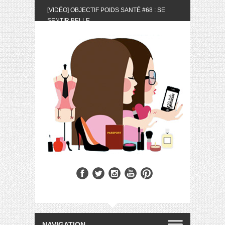
[VIDÉO] OBJECTIF POIDS SANTÉ #68 : SE
SENTIR BELLE
[UNBOXING] LA BOX BELLE AU NATUREL DU
MOIS DE MAI 2024
[VIDÉO] UNBOXING : LES MY LITTLE &
BIOTYFULL BOX DU MOIS DE MAI 2024 FEAT.
AKILA
[VIDÉO] LA SÉLECTION DU MOIS #AVRIL2024
[VIDÉO] QUITOQUE #10 : MEAL PREP &
CONVIVIALITÉ
[VIDÉO] UNBOXING : LES MY LITTLE &
BIOTYFULL BOX DU MOIS D’AVRIL 2024
FEAT. AKILA
[VIDÉO] OBJECTIF POIDS SANTÉ #67 : L’AVIS
DES AUTRES, CE N’EST QUE LA VIE DES
AUTRES
[VIDÉO] UNBOXING : LES MY LITTLE &
BIOTYFULL BOX DES MOIS DE FÉVRIER ET
MARS 2024 FEAT. AKILA
[VIDÉO] LA SÉLECTION DU MOIS
#JANVIER2024