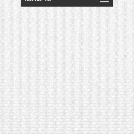
[VIDÉO] HELLOFRESH #34 : IDÉES
RECETTES RISOTTO