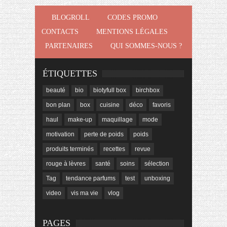
BLOGROLL
CODES PROMO
CONTACTS
MENTIONS LÉGALES
PARTENAIRES
QUI SOMMES-NOUS ?
ÉTIQUETTES
beauté
bio
biotyfull box
birchbox
bon plan
box
cuisine
déco
favoris
haul
make-up
maquillage
mode
motivation
perte de poids
poids
produits terminés
recettes
revue
rouge à lèvres
santé
soins
sélection
Tag
tendance parfums
test
unboxing
video
vis ma vie
vlog
PAGES