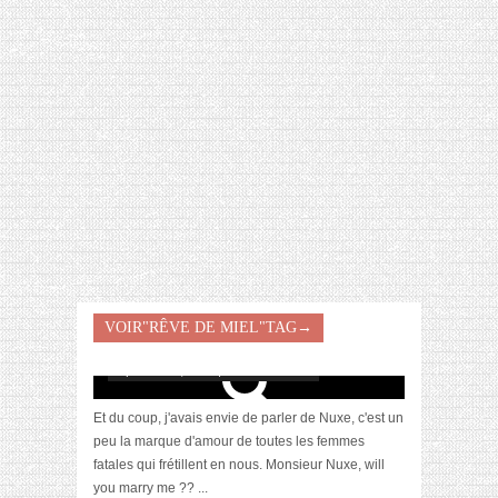
[VIDÉO] HELLOFRESH #34 : IDÉES
RECETTES RISOTTO
VOIR"RÊVE DE MIEL"TAG→
Parce qu’on est toutes prodigieuses
septembre 6, 2012 | 6 Commentaires
Et du coup, j'avais envie de parler de Nuxe, c'est un
peu la marque d'amour de toutes les femmes
fatales qui frétillent en nous. Monsieur Nuxe, will
you marry me ?? ...