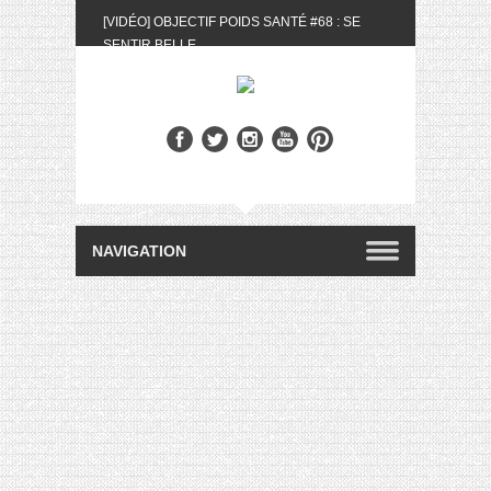
[VIDÉO] OBJECTIF POIDS SANTÉ #68 : SE
SENTIR BELLE
[UNBOXING] LA BOX BELLE AU NATUREL DU
MOIS DE MAI 2024
[VIDÉO] UNBOXING : LES MY LITTLE &
BIOTYFULL BOX DU MOIS DE MAI 2024 FEAT.
AKILA
[VIDÉO] LA SÉLECTION DU MOIS #AVRIL2024
[VIDÉO] QUITOQUE #10 : MEAL PREP &
CONVIVIALITÉ
[VIDÉO] UNBOXING : LES MY LITTLE &
BIOTYFULL BOX DU MOIS D’AVRIL 2024
FEAT. AKILA
[VIDÉO] OBJECTIF POIDS SANTÉ #67 : L’AVIS
DES AUTRES, CE N’EST QUE LA VIE DES
AUTRES
[VIDÉO] UNBOXING : LES MY LITTLE &
BIOTYFULL BOX DES MOIS DE FÉVRIER ET
MARS 2024 FEAT. AKILA
[VIDÉO] LA SÉLECTION DU MOIS
#JANVIER2024