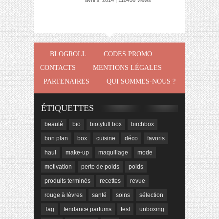
avril 9, 2014 | 110456 Views
BLOGROLL
CODES PROMO
CONTACTS
MENTIONS LÉGALES
PARTENAIRES
QUI SOMMES-NOUS ?
ÉTIQUETTES
beauté
bio
biotyfull box
birchbox
bon plan
box
cuisine
déco
favoris
haul
make-up
maquillage
mode
motivation
perte de poids
poids
produits terminés
recettes
revue
rouge à lèvres
santé
soins
sélection
Tag
tendance parfums
test
unboxing