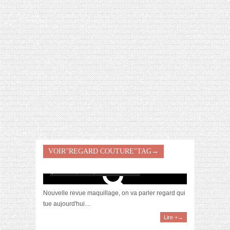
[VIDÉO] HELLOFRESH #34 : IDÉES
RECETTES RISOTTO
VOIR"REGARD COUTURE"TAG→
[Revue] La palette Regard Couture de Dior
janvier 27, 2017 | 2 Commentaires
Nouvelle revue maquillage, on va parler regard qui
tue aujourd'hui....
Lire +→