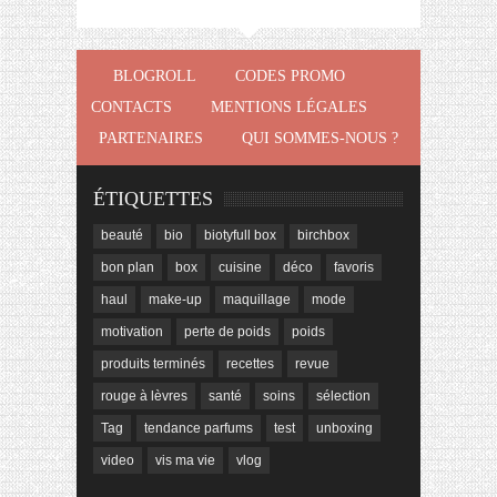
BLOGROLL
CODES PROMO
CONTACTS
MENTIONS LÉGALES
PARTENAIRES
QUI SOMMES-NOUS ?
ÉTIQUETTES
beauté
bio
biotyfull box
birchbox
bon plan
box
cuisine
déco
favoris
haul
make-up
maquillage
mode
motivation
perte de poids
poids
produits terminés
recettes
revue
rouge à lèvres
santé
soins
sélection
Tag
tendance parfums
test
unboxing
video
vis ma vie
vlog