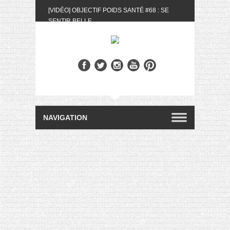
[VIDÉO] OBJECTIF POIDS SANTÉ #68 : SE
SENTIR BELLE
[UNBOXING] LA BOX BELLE AU NATUREL DU
MOIS DE MAI 2024
[VIDÉO] UNBOXING : LES MY LITTLE &
BIOTYFULL BOX DU MOIS DE MAI 2024 FEAT.
AKILA
[VIDÉO] LA SÉLECTION DU MOIS #AVRIL2024
[VIDÉO] QUITOQUE #10 : MEAL PREP &
CONVIVIALITÉ
[VIDÉO] UNBOXING : LES MY LITTLE &
BIOTYFULL BOX DU MOIS D’AVRIL 2024
FEAT. AKILA
[VIDÉO] OBJECTIF POIDS SANTÉ #67 : L’AVIS
DES AUTRES, CE N’EST QUE LA VIE DES
AUTRES
[VIDÉO] UNBOXING : LES MY LITTLE &
BIOTYFULL BOX DES MOIS DE FÉVRIER ET
MARS 2024 FEAT. AKILA
[VIDÉO] LA SÉLECTION DU MOIS
#JANVIER2024