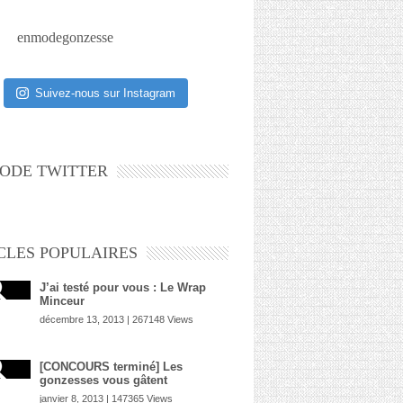
enmodegonzesse
Suivez-nous sur Instagram
ODE TWITTER
CLES POPULAIRES
J’ai testé pour vous : Le Wrap
Minceur
décembre 13, 2013 | 267148 Views
[CONCOURS terminé] Les
gonzesses vous gâtent
janvier 8, 2013 | 147365 Views