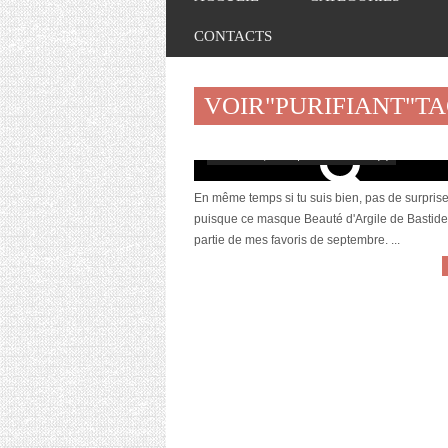
CONTACTS
VOIR"PURIFIANT"T
[Coup de Cœur] Le masque purifiant Be
d’Argile par Bastide
octobre 31, 2019 | 0 Commentaire(s)
En même temps si tu suis bien, pas de surprise
puisque ce masque Beauté d'Argile de Bastide 
partie de mes favoris de septembre. ...