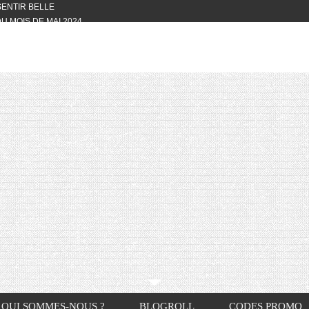
 SENTIR BELLE
U MOIS DE MAI 2024
OTYFULL BOX DU MOIS DE MAI 2024
24
NVIVIALITÉ
OTYFULL BOX DU MOIS D’AVRIL
VIS DES AUTRES, CE N’EST QUE LA
OTYFULL BOX DES MOIS DE
R2024
TES RISOTTO
QUI SOMMES-NOUS ?
BLOGROLL
CODES PROMO