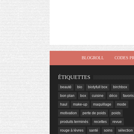
BLOGROLL
CODES P
ÉTIQUETTES
beauté
bio
biotyfull box
birchbox
bon plan
box
cuisine
déco
favoris
haul
make-up
maquillage
mode
motivation
perte de poids
poids
produits terminés
recettes
revue
rouge à lèvres
santé
soins
sélection