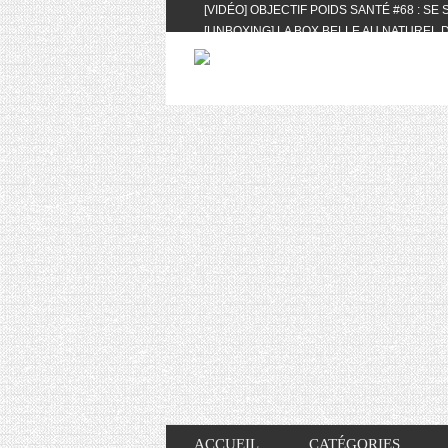
[VIDÉO] OBJECTIF POIDS SANTÉ #68 : SE
[UNBOXING] LA BOX BELLE AU NATUREL D
[VIDÉO] UNBOXING : LES MY LITTLE & BI
FEAT. AKILA
[VIDÉO] LA SÉLECTION DU MOIS #AVRIL20
[VIDÉO] QUITOQUE #10 : MEAL PREP & CO
[VIDÉO] UNBOXING : LES MY LITTLE & BI
2024 FEAT. AKILA
[VIDÉO] OBJECTIF POIDS SANTÉ #67 : L’A
VIE DES AUTRES
[VIDÉO] UNBOXING : LES MY LITTLE & BI
FÉVRIER ET MARS 2024 FEAT. AKILA
[VIDÉO] LA SÉLECTION DU MOIS #JANVIE
[VIDÉO] HELLOFRESH #34 : IDÉES RECET
ACCUEIL
CATÉGORIES