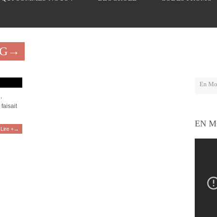
AG→
auté
,
faisait
EN M
Lire +→