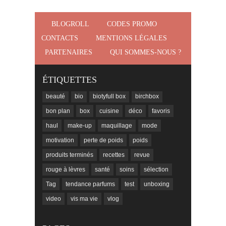
BLOGROLL
CODES PROMO
CONTACTS
MENTIONS LÉGALES
PARTENAIRES
QUI SOMMES-NOUS ?
ÉTIQUETTES
beauté
bio
biotyfull box
birchbox
bon plan
box
cuisine
déco
favoris
haul
make-up
maquillage
mode
motivation
perte de poids
poids
produits terminés
recettes
revue
rouge à lèvres
santé
soins
sélection
Tag
tendance parfums
test
unboxing
video
vis ma vie
vlog