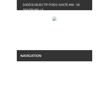
[VIDÉO] OBJECTIF POIDS SANTÉ #68 : SE
SENTIR BELLE
[UNBOXING] LA BOX BELLE AU NATUREL DU
MOIS DE MAI 2024
[VIDÉO] UNBOXING : LES MY LITTLE &
BIOTYFULL BOX DU MOIS DE MAI 2024 FEAT.
AKILA
[VIDÉO] LA SÉLECTION DU MOIS #AVRIL2024
[VIDÉO] QUITOQUE #10 : MEAL PREP &
CONVIVIALITÉ
[VIDÉO] UNBOXING : LES MY LITTLE &
BIOTYFULL BOX DU MOIS D’AVRIL 2024
FEAT. AKILA
[VIDÉO] OBJECTIF POIDS SANTÉ #67 : L’AVIS
DES AUTRES, CE N’EST QUE LA VIE DES
AUTRES
[VIDÉO] UNBOXING : LES MY LITTLE &
BIOTYFULL BOX DES MOIS DE FÉVRIER ET
MARS 2024 FEAT. AKILA
[VIDÉO] LA SÉLECTION DU MOIS
#JANVIER2024