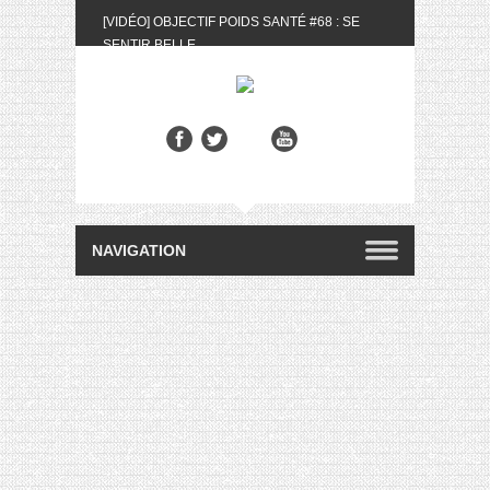
[VIDÉO] OBJECTIF POIDS SANTÉ #68 : SE
SENTIR BELLE
[UNBOXING] LA BOX BELLE AU NATUREL DU
MOIS DE MAI 2024
[VIDÉO] UNBOXING : LES MY LITTLE &
BIOTYFULL BOX DU MOIS DE MAI 2024 FEAT.
AKILA
[VIDÉO] LA SÉLECTION DU MOIS #AVRIL2024
[VIDÉO] QUITOQUE #10 : MEAL PREP &
CONVIVIALITÉ
[VIDÉO] UNBOXING : LES MY LITTLE &
BIOTYFULL BOX DU MOIS D’AVRIL 2024
FEAT. AKILA
[VIDÉO] OBJECTIF POIDS SANTÉ #67 : L’AVIS
DES AUTRES, CE N’EST QUE LA VIE DES
AUTRES
[VIDÉO] UNBOXING : LES MY LITTLE &
BIOTYFULL BOX DES MOIS DE FÉVRIER ET
MARS 2024 FEAT. AKILA
[VIDÉO] LA SÉLECTION DU MOIS
#JANVIER2024