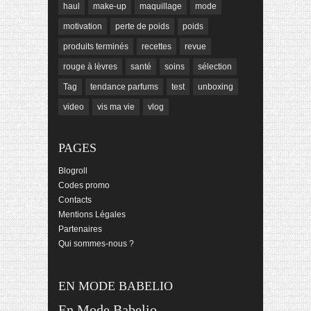
haul
make-up
maquillage
mode
motivation
perte de poids
poids
produits terminés
recettes
revue
rouge à lèvres
santé
soins
sélection
Tag
tendance parfums
test
unboxing
video
vis ma vie
vlog
PAGES
Blogroll
Codes promo
Contacts
Mentions Légales
Partenaires
Qui sommes-nous ?
EN MODE BABELIO
En Mode Babelio