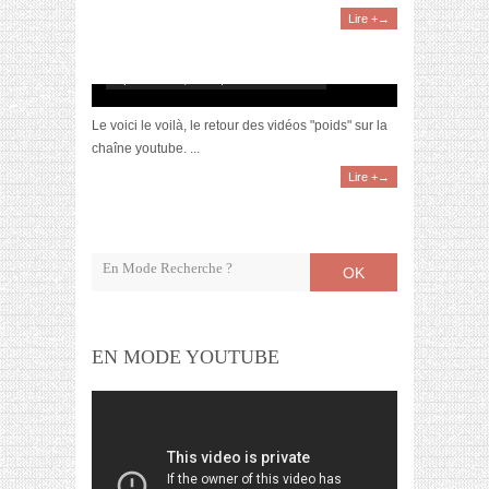
Lire +→
[Vidéo] Pourquoi j’ai repris 25 kilos ?
septembre 18, 2016 | 14 Commentaires
Le voici le voilà, le retour des vidéos "poids" sur la
chaîne youtube. ...
Lire +→
OK
EN MODE YOUTUBE