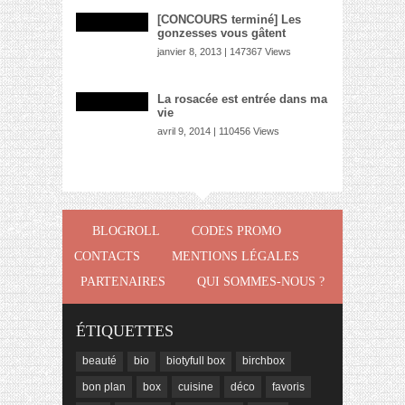
[CONCOURS terminé] Les
gonzesses vous gâtent
janvier 8, 2013 | 147367 Views
La rosacée est entrée dans ma
vie
avril 9, 2014 | 110456 Views
BLOGROLL
CODES PROMO
CONTACTS
MENTIONS LÉGALES
PARTENAIRES
QUI SOMMES-NOUS ?
ÉTIQUETTES
beauté
bio
biotyfull box
birchbox
bon plan
box
cuisine
déco
favoris