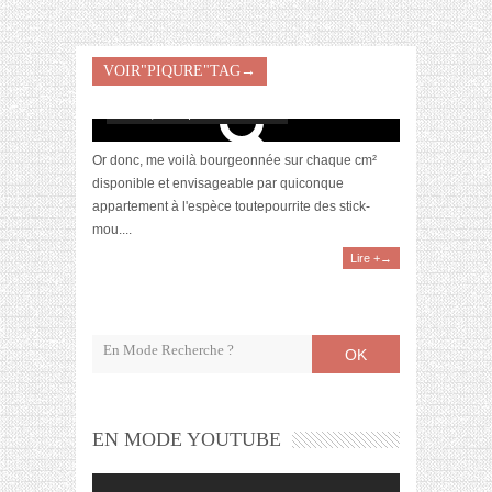
VOIR"PIQURE"TAG→
Le moustique m’a tuer
août 23, 2016 | 4 Commentaires
Or donc, me voilà bourgeonnée sur chaque cm²
disponible et envisageable par quiconque
appartement à l'espèce toutepourrite des stick-
mou....
Lire +→
OK
EN MODE YOUTUBE