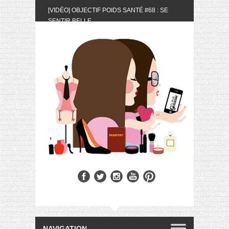
[VIDÉO] OBJECTIF POIDS SANTÉ #68 : SE
SENTIR BELLE
[UNBOXING] LA BOX BELLE AU NATUREL DU
MOIS DE MAI 2024
[VIDÉO] UNBOXING : LES MY LITTLE &
BIOTYFULL BOX DU MOIS DE MAI 2024 FEAT.
AKILA
[VIDÉO] LA SÉLECTION DU MOIS #AVRIL2024
[VIDÉO] QUITOQUE #10 : MEAL PREP &
CONVIVIALITÉ
[VIDÉO] UNBOXING : LES MY LITTLE &
BIOTYFULL BOX DU MOIS D’AVRIL 2024
FEAT. AKILA
[VIDÉO] OBJECTIF POIDS SANTÉ #67 : L’AVIS
DES AUTRES, CE N’EST QUE LA VIE DES
AUTRES
[VIDÉO] UNBOXING : LES MY LITTLE &
BIOTYFULL BOX DES MOIS DE FÉVRIER ET
MARS 2024 FEAT. AKILA
[VIDÉO] LA SÉLECTION DU MOIS
#JANVIER2024