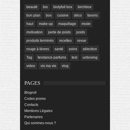
beauté
bio
biotyfull box
birchbox
bon plan
box
cuisine
déco
favoris
haul
make-up
maquillage
mode
motivation
perte de poids
poids
produits terminés
recettes
revue
rouge à lèvres
santé
soins
sélection
Tag
tendance parfums
test
unboxing
video
vis ma vie
vlog
PAGES
Blogroll
Codes promo
Contacts
Mentions Légales
Partenaires
Qui sommes-nous ?