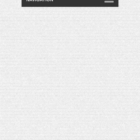
[VIDÉO] HELLOFRESH #34 : IDÉES
RECETTES RISOTTO