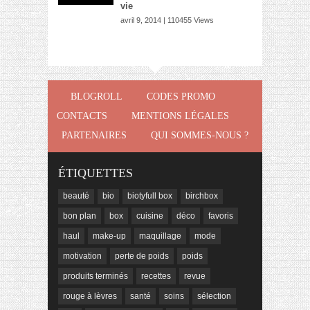
vie
avril 9, 2014 | 110455 Views
BLOGROLL
CODES PROMO
CONTACTS
MENTIONS LÉGALES
PARTENAIRES
QUI SOMMES-NOUS ?
ÉTIQUETTES
beauté
bio
biotyfull box
birchbox
bon plan
box
cuisine
déco
favoris
haul
make-up
maquillage
mode
motivation
perte de poids
poids
produits terminés
recettes
revue
rouge à lèvres
santé
soins
sélection