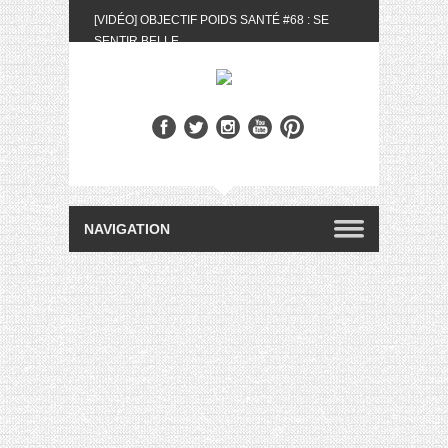
[VIDÉO] OBJECTIF POIDS SANTÉ #68 : SE
SENTIR BELLE
[UNBOXING] LA BOX BELLE AU NATUREL DU
MOIS DE MAI 2024
[VIDÉO] UNBOXING : LES MY LITTLE &
BIOTYFULL BOX DU MOIS DE MAI 2024 FEAT.
AKILA
[VIDÉO] LA SÉLECTION DU MOIS #AVRIL2024
[VIDÉO] QUITOQUE #10 : MEAL PREP &
CONVIVIALITÉ
[VIDÉO] UNBOXING : LES MY LITTLE &
BIOTYFULL BOX DU MOIS D’AVRIL 2024
FEAT. AKILA
[VIDÉO] OBJECTIF POIDS SANTÉ #67 : L’AVIS
DES AUTRES, CE N’EST QUE LA VIE DES
AUTRES
[VIDÉO] UNBOXING : LES MY LITTLE &
BIOTYFULL BOX DES MOIS DE FÉVRIER ET
MARS 2024 FEAT. AKILA
[VIDÉO] LA SÉLECTION DU MOIS
#JANVIER2024