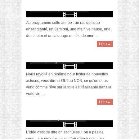
#2
octobre 26, 2017 | 0 Commentaire(s)
Au programme cette année : un ras de coup
ensanglanté, un 3em œil, une main veineuse, une
dent noire et un tatouage en tête de mort....
Lire +→
[Vidéo] Astuces Pinterest spécial Saint
Valentin
février 12, 2017 | 2 Commentaires
Nous revoilà en binôme pour tester de nouvelles
astuces, vous dire si OUI ou NON, ce qu'on nous
vend comme rêve sur la toile est réalisable dans la
vraie vie. ...
Lire +→
[Vidéo] Astuces Pinterest spécial Halloween
octobre 20, 2016 | 4 Commentaires
L'idée c'est de dire on est nulles + on a pas de
sous... sur pinterest ils ont l'air d'avoir des trucs