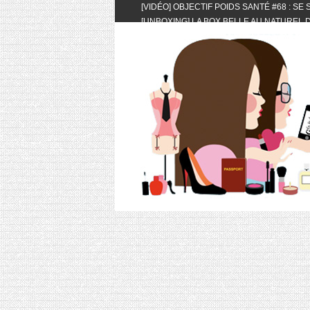
[VIDÉO] OBJECTIF POIDS SANTÉ #68 : SE
[UNBOXING] LA BOX BELLE AU NATUREL D
[VIDÉO] UNBOXING : LES MY LITTLE & BI
FEAT. AKILA
[VIDÉO] LA SÉLECTION DU MOIS #AVRIL20
[VIDÉO] QUITOQUE #10 : MEAL PREP & CO
[VIDÉO] UNBOXING : LES MY LITTLE & BI
2024 FEAT. AKILA
[VIDÉO] OBJECTIF POIDS SANTÉ #67 : L’A
VIE DES AUTRES
[VIDÉO] UNBOXING : LES MY LITTLE & BI
FÉVRIER ET MARS 2024 FEAT. AKILA
[VIDÉO] LA SÉLECTION DU MOIS #JANVIE
[VIDÉO] HELLOFRESH #34 : IDÉES RECET