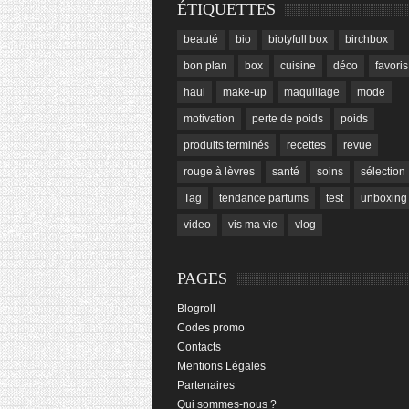
ÉTIQUETTES
beauté
bio
biotyfull box
birchbox
bon plan
box
cuisine
déco
favoris
haul
make-up
maquillage
mode
motivation
perte de poids
poids
produits terminés
recettes
revue
rouge à lèvres
santé
soins
sélection
Tag
tendance parfums
test
unboxing
video
vis ma vie
vlog
PAGES
Blogroll
Codes promo
Contacts
Mentions Légales
Partenaires
Qui sommes-nous ?