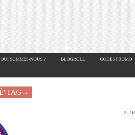
QUI SOMMES-NOUS ?
BLOGROLL
CODES PROMO
TÉ"TAG→