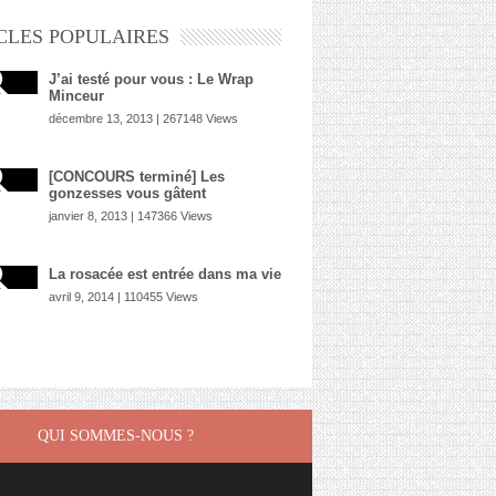
CLES POPULAIRES
J’ai testé pour vous : Le Wrap
Minceur
décembre 13, 2013 | 267148 Views
[CONCOURS terminé] Les
gonzesses vous gâtent
janvier 8, 2013 | 147366 Views
La rosacée est entrée dans ma vie
avril 9, 2014 | 110455 Views
QUI SOMMES-NOUS ?