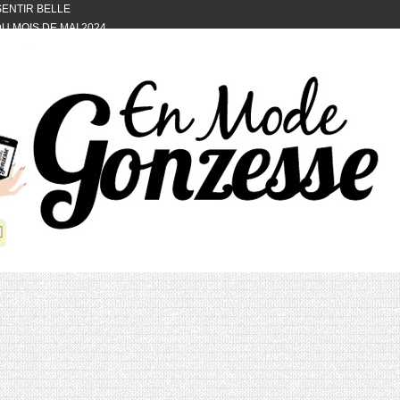
 SENTIR BELLE
U MOIS DE MAI 2024
OTYFULL BOX DU MOIS DE MAI 2024
24
NVIVIALITÉ
OTYFULL BOX DU MOIS D’AVRIL
VIS DES AUTRES, CE N’EST QUE LA
OTYFULL BOX DES MOIS DE
R2024
TES RISOTTO