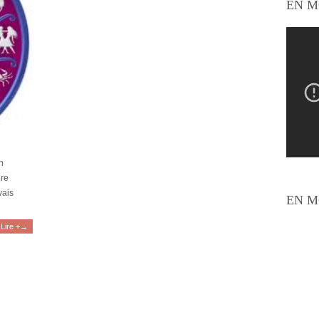
EN M
n
ère
vais
EN M
Lire +→