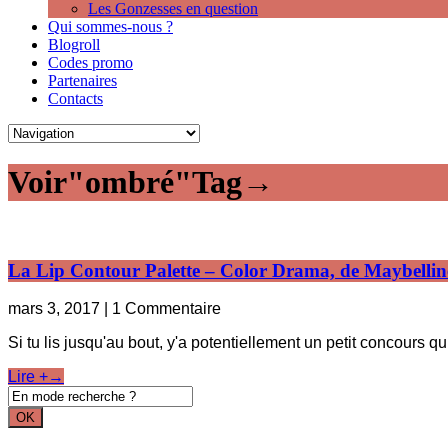
Les Gonzesses en question
Qui sommes-nous ?
Blogroll
Codes promo
Partenaires
Contacts
Voir"ombré"Tag→
La Lip Contour Palette – Color Drama, de Maybellin
mars 3, 2017 | 1 Commentaire
Si tu lis jusqu'au bout, y'a potentiellement un petit concours qui
Lire +→
OK