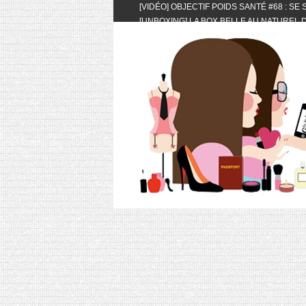
[VIDÉO] OBJECTIF POIDS SANTÉ #68 : SE
[UNBOXING] LA BOX BELLE AU NATUREL D
[VIDÉO] UNBOXING : LES MY LITTLE & BI
FEAT. AKILA
[VIDÉO] LA SÉLECTION DU MOIS #AVRIL20
[VIDÉO] QUITOQUE #10 : MEAL PREP & CO
[VIDÉO] UNBOXING : LES MY LITTLE & BI
2024 FEAT. AKILA
[VIDÉO] OBJECTIF POIDS SANTÉ #67 : L’A
VIE DES AUTRES
[VIDÉO] UNBOXING : LES MY LITTLE & BI
FÉVRIER ET MARS 2024 FEAT. AKILA
[VIDÉO] LA SÉLECTION DU MOIS #JANVIE
[VIDÉO] HELLOFRESH #34 : IDÉES RECET