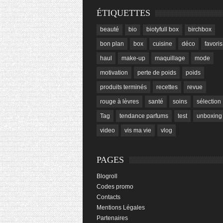
ÉTIQUETTES
beauté
bio
biotyfull box
birchbox
bon plan
box
cuisine
déco
favoris
haul
make-up
maquillage
mode
motivation
perte de poids
poids
produits terminés
recettes
revue
rouge à lèvres
santé
soins
sélection
Tag
tendance parfums
test
unboxing
video
vis ma vie
vlog
PAGES
Blogroll
Codes promo
Contacts
Mentions Légales
Partenaires