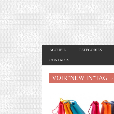
ACCUEIL
CATÉGORIES
CONTACTS
VOIR"NEW IN"TAG→