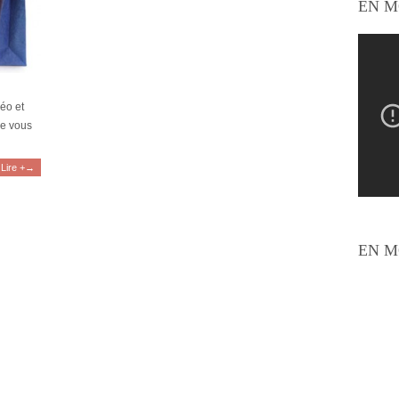
EN M
déo et
be vous
Lire +→
EN M