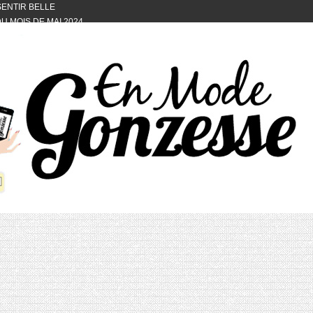
 SENTIR BELLE
U MOIS DE MAI 2024
OTYFULL BOX DU MOIS DE MAI 2024
24
NVIVIALITÉ
OTYFULL BOX DU MOIS D’AVRIL
VIS DES AUTRES, CE N’EST QUE LA
OTYFULL BOX DES MOIS DE
R2024
TES RISOTTO