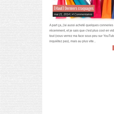
[Haul] Derniers craquages
mai 21, 2014 | 4 Commentaires
A part ça, j'ai aussi acheté quelques conneries
récemment, et je sais que c'est plus cool en vi
tout (vous verrez ma face sous peu sur YouTu
inquiétez pas), mais au plus vite...