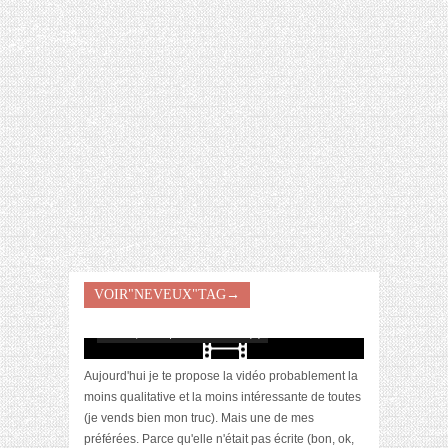
[VIDÉO] HELLOFRESH #34 : IDÉES
RECETTES RISOTTO
VOIR"NEVEUX"TAG→
[Video] Mes neveux me maquillent
avril 11, 2017 | 0 Commentaire(s)
Aujourd'hui je te propose la vidéo probablement la
moins qualitative et la moins intéressante de toutes
(je vends bien mon truc). Mais une de mes
préférées. Parce qu'elle n'était pas écrite (bon, ok,