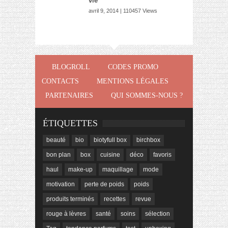
vie
avril 9, 2014 | 110457 Views
BLOGROLL
CODES PROMO
CONTACTS
MENTIONS LÉGALES
PARTENAIRES
QUI SOMMES-NOUS ?
ÉTIQUETTES
beauté
bio
biotyfull box
birchbox
bon plan
box
cuisine
déco
favoris
haul
make-up
maquillage
mode
motivation
perte de poids
poids
produits terminés
recettes
revue
rouge à lèvres
santé
soins
sélection