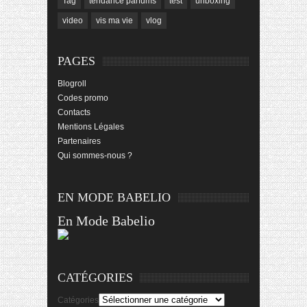
Tag
tendance parfums
test
unboxing
video
vis ma vie
vlog
PAGES
Blogroll
Codes promo
Contacts
Mentions Légales
Partenaires
Qui sommes-nous ?
EN MODE BABELIO
En Mode Babelio
CATÉGORIES
Catégories