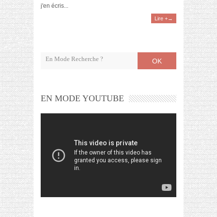
j'en écris...
Lire +→
OK
EN MODE YOUTUBE