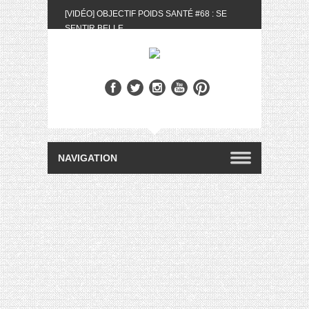
[VIDÉO] OBJECTIF POIDS SANTÉ #68 : SE
SENTIR BELLE
[UNBOXING] LA BOX BELLE AU NATUREL DU
MOIS DE MAI 2024
[VIDÉO] UNBOXING : LES MY LITTLE &
BIOTYFULL BOX DU MOIS DE MAI 2024 FEAT.
AKILA
[VIDÉO] LA SÉLECTION DU MOIS #AVRIL2024
[VIDÉO] QUITOQUE #10 : MEAL PREP &
CONVIVIALITÉ
[VIDÉO] UNBOXING : LES MY LITTLE &
BIOTYFULL BOX DU MOIS D’AVRIL 2024
FEAT. AKILA
[VIDÉO] OBJECTIF POIDS SANTÉ #67 : L’AVIS
DES AUTRES, CE N’EST QUE LA VIE DES
AUTRES
[VIDÉO] UNBOXING : LES MY LITTLE &
BIOTYFULL BOX DES MOIS DE FÉVRIER ET
MARS 2024 FEAT. AKILA
[VIDÉO] LA SÉLECTION DU MOIS
#JANVIER2024